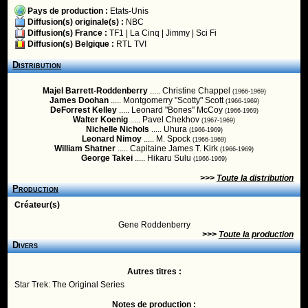
Pays de production :
Etats-Unis
Diffusion(s) originale(s) :
NBC
Diffusion(s) France :
TF1
|
La Cinq
|
Jimmy
|
Sci Fi
Diffusion(s) Belgique :
RTL TVI
Distribution
Majel Barrett-Roddenberry
..... Christine Chappel
(1966-1969)
James Doohan
..... Montgomerry "Scotty" Scott
(1966-1969)
DeForrest Kelley
..... Leonard "Bones" McCoy
(1966-1969)
Walter Koenig
..... Pavel Chekhov
(1967-1969)
Nichelle Nichols
..... Uhura
(1966-1969)
Leonard Nimoy
..... M. Spock
(1966-1969)
William Shatner
..... Capitaine James T. Kirk
(1966-1969)
George Takei
..... Hikaru Sulu
(1966-1969)
>>>
Toute la distribution
Production
Créateur(s)
Gene Roddenberry
>>>
Toute la production
Divers
Autres titres :
Star Trek: The Original Series
Notes de production :