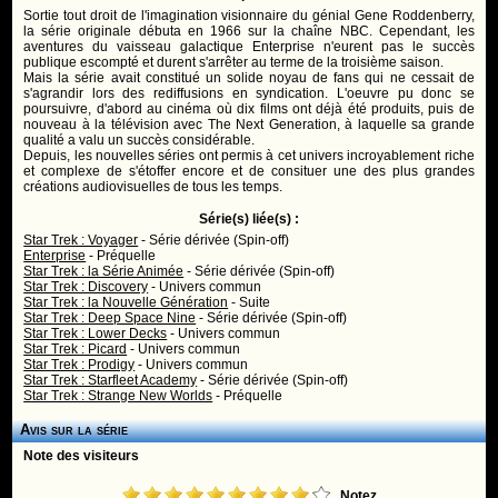
Sortie tout droit de l'imagination visionnaire du génial Gene Roddenberry,
la série originale débuta en 1966 sur la chaîne NBC. Cependant, les
aventures du vaisseau galactique Enterprise n'eurent pas le succès
publique escompté et durent s'arrêter au terme de la troisième saison.
Mais la série avait constitué un solide noyau de fans qui ne cessait de
s'agrandir lors des rediffusions en syndication. L'oeuvre pu donc se
poursuivre, d'abord au cinéma où dix films ont déjà été produits, puis de
nouveau à la télévision avec The Next Generation, à laquelle sa grande
qualité a valu un succès considérable.
Depuis, les nouvelles séries ont permis à cet univers incroyablement riche
et complexe de s'étoffer encore et de consituer une des plus grandes
créations audiovisuelles de tous les temps.
Série(s) liée(s) :
Star Trek : Voyager
- Série dérivée (Spin-off)
Enterprise
- Préquelle
Star Trek : la Série Animée
- Série dérivée (Spin-off)
Star Trek : Discovery
- Univers commun
Star Trek : la Nouvelle Génération
- Suite
Star Trek : Deep Space Nine
- Série dérivée (Spin-off)
Star Trek : Lower Decks
- Univers commun
Star Trek : Picard
- Univers commun
Star Trek : Prodigy
- Univers commun
Star Trek : Starfleet Academy
- Série dérivée (Spin-off)
Star Trek : Strange New Worlds
- Préquelle
Avis sur la série
Note des visiteurs
Notez