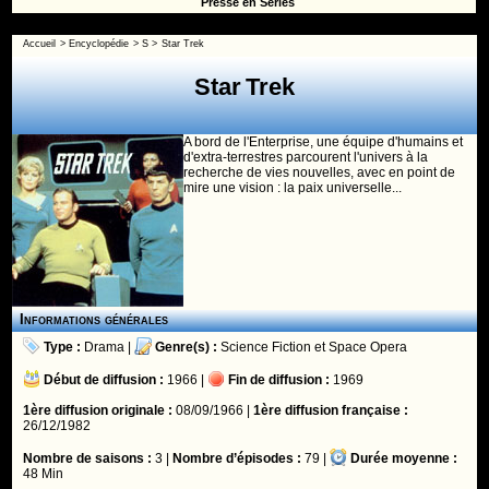
Presse en Séries
Accueil
>
Encyclopédie
>
S
>
Star Trek
Star Trek
A bord de l'Enterprise, une équipe d'humains et
d'extra-terrestres parcourent l'univers à la
recherche de vies nouvelles, avec en point de
mire une vision : la paix universelle...
Informations générales
Type :
Drama
|
Genre(s) :
Science Fiction
et
Space Opera
Début de diffusion :
1966 |
Fin de diffusion :
1969
1ère diffusion originale :
08/09/1966 |
1ère diffusion française :
26/12/1982
Nombre de saisons :
3 |
Nombre d’épisodes :
79 |
Durée moyenne :
48 Min