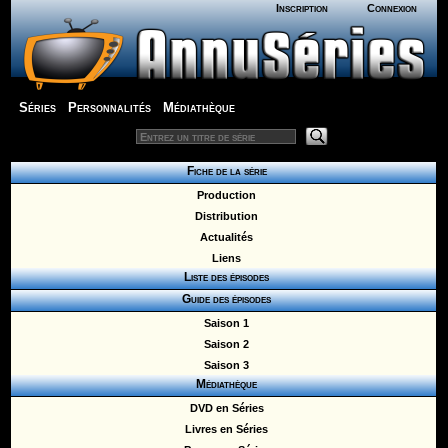
Inscription
Connexion
Séries
Personnalités
Médiathèque
Fiche de la série
Production
Distribution
Actualités
Liens
Liste des épisodes
Guide des épisodes
Saison 1
Saison 2
Saison 3
Médiathèque
DVD en Séries
Livres en Séries