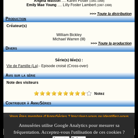
Angela Watson
..... Karen Foster
(1991-1998)
Emily Mae Young
..... Lilly Foster Lambert
(1997-1998)
>>>
Toute la distribution
Production
Créateur(s)
William Bickley
Michael Warren (III)
>>>
Toute la production
Divers
Série(s) liée(s) :
Vie de Famille (La)
- Episode croisé (Cross-over)
Avis sur la série
Note des visiteurs
Notez
Contribuer à AnnuSéries
Vous êtes membre d'AnnuSéries ?
Inscrivez-vous
ou
identifiez-vous
pour proposer des modifications et des informations à propos de cette
Annuséries utilise Google Analytics pour mesurer sa
série !
fréquentation. Acceptez-vous l'utilisation de ces cookies ?