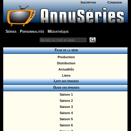
Inscription
Connexion
Séries
Personnalités
Médiathèque
Fiche de la série
Production
Distribution
Actualités
Liens
Liste des épisodes
Guide des épisodes
Saison 1
Saison 2
Saison 3
Saison 4
Saison 5
Saison 6