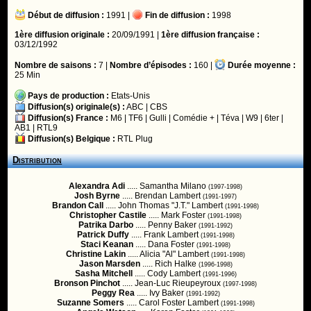
Début de diffusion :
1991 |
Fin de diffusion :
1998
1ère diffusion originale :
20/09/1991 |
1ère diffusion française :
03/12/1992
Nombre de saisons :
7 |
Nombre d’épisodes :
160 |
Durée moyenne :
25 Min
Pays de production :
Etats-Unis
Diffusion(s) originale(s) :
ABC
|
CBS
Diffusion(s) France :
M6
|
TF6
|
Gulli
|
Comédie +
|
Téva
|
W9
|
6ter
|
AB1
|
RTL9
Diffusion(s) Belgique :
RTL Plug
Distribution
Alexandra Adi
..... Samantha Milano
(1997-1998)
Josh Byrne
..... Brendan Lambert
(1991-1997)
Brandon Call
..... John Thomas "J.T." Lambert
(1991-1998)
Christopher Castile
..... Mark Foster
(1991-1998)
Patrika Darbo
..... Penny Baker
(1991-1992)
Patrick Duffy
..... Frank Lambert
(1991-1998)
Staci Keanan
..... Dana Foster
(1991-1998)
Christine Lakin
..... Alicia "Al" Lambert
(1991-1998)
Jason Marsden
..... Rich Halke
(1996-1998)
Sasha Mitchell
..... Cody Lambert
(1991-1996)
Bronson Pinchot
..... Jean-Luc Rieupeyroux
(1997-1998)
Peggy Rea
..... Ivy Baker
(1991-1992)
Suzanne Somers
..... Carol Foster Lambert
(1991-1998)