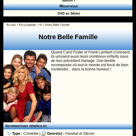
Saison 7
Médiathèque
DVD en Séries
Accueil
>
Encyclopédie
>
N
>
Notre Belle Famille
Notre Belle Famille
Quand Carol Foster et Frank Lambert s'unissent,
ils unissent aussi leurs nombreux enfants issus
de leur précédent mariage. Une famille
recomposée où tout le monde est forcé de bien
s'entendre... dans la bonne humeur !
Informations générales
Type :
Comédie
|
Genre(s) :
Familial
et
Sitcom