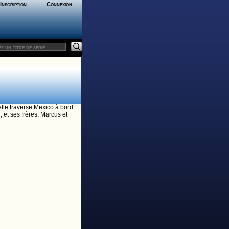
Inscription
Connexion
elle traverse Mexico à bord
 et ses frères, Marcus et