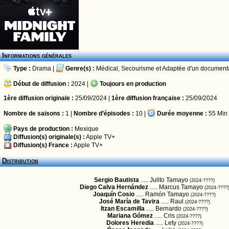
Informations générales
Type :
Drama
|
Genre(s) :
Médical
,
Secourisme
et
Adaptée d'un document
Début de diffusion :
2024 |
Toujours en production
1ère diffusion originale :
25/09/2024 |
1ère diffusion française :
25/09/2024
Nombre de saisons :
1 |
Nombre d’épisodes :
10 |
Durée moyenne :
55 Min
Pays de production :
Mexique
Diffusion(s) originale(s) :
Apple TV+
Diffusion(s) France :
Apple TV+
Distribution
Sergio Bautista
..... Julito Tamayo
(2024-????)
Diego Calva Hernández
..... Marcus Tamayo
(2024-????
Joaquín Cosio
..... Ramón Tamayo
(2024-????)
José María de Tavira
..... Raul
(2024-????)
Itzan Escamilla
..... Bernardo
(2024-????)
Mariana Gómez
..... Cris
(2024-????)
Dolores Heredia
..... Lety
(2024-????)