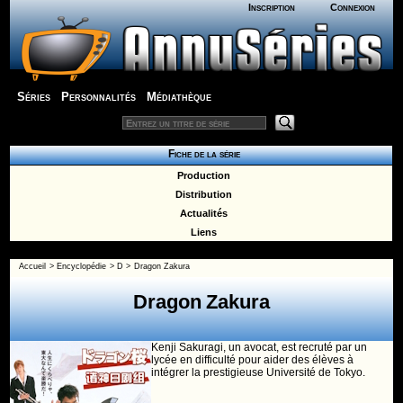
Inscription
Connexion
Séries
Personnalités
Médiathèque
Fiche de la série
Production
Distribution
Actualités
Liens
Accueil
>
Encyclopédie
>
D
>
Dragon Zakura
Dragon Zakura
Kenji Sakuragi, un avocat, est recruté par un
lycée en difficulté pour aider des élèves à
intégrer la prestigieuse Université de Tokyo.