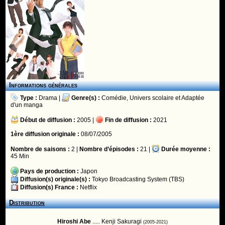
Informations générales
Type :
Drama
|
Genre(s) :
Comédie
,
Univers scolaire
et
Adaptée
d'un manga
Début de diffusion :
2005 |
Fin de diffusion :
2021
1ère diffusion originale :
08/07/2005
Nombre de saisons :
2 |
Nombre d’épisodes :
21 |
Durée moyenne :
45 Min
Pays de production :
Japon
Diffusion(s) originale(s) :
Tokyo Broadcasting System (TBS)
Diffusion(s) France :
Netflix
Distribution
Hiroshi Abe
..... Kenji Sakuragi
(2005-2021)