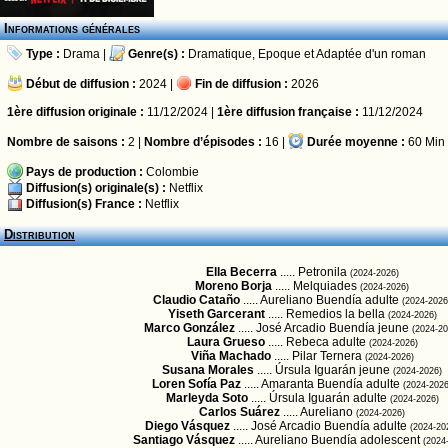
Informations générales
Type :
Drama
|
Genre(s) :
Dramatique
,
Epoque
et
Adaptée d'un roman
Début de diffusion :
2024 |
Fin de diffusion :
2026
1ère diffusion originale :
11/12/2024 |
1ère diffusion française :
11/12/2024
Nombre de saisons :
2 |
Nombre d’épisodes :
16 |
Durée moyenne :
60 Min
Pays de production :
Colombie
Diffusion(s) originale(s) :
Netflix
Diffusion(s) France :
Netflix
Distribution
Ella Becerra
..... Petronila
(2024-2026)
Moreno Borja
..... Melquiades
(2024-2026)
Claudio Cataño
..... Aureliano Buendía adulte
(2024-2026
Yiseth Garcerant
..... Remedios la bella
(2024-2026)
Marco González
..... José Arcadio Buendía jeune
(2024-20
Laura Grueso
..... Rebeca adulte
(2024-2026)
Viña Machado
..... Pilar Ternera
(2024-2026)
Susana Morales
..... Úrsula Iguarán jeune
(2024-2026)
Loren Sofía Paz
..... Amaranta Buendía adulte
(2024-2026
Marleyda Soto
..... Úrsula Iguarán adulte
(2024-2026)
Carlos Suárez
..... Aureliano
(2024-2026)
Diego Vásquez
..... José Arcadio Buendía adulte
(2024-20
Santiago Vásquez
..... Aureliano Buendía adolescent
(2024