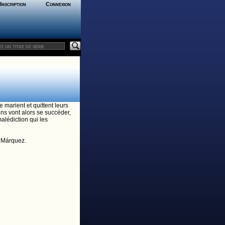
Inscription
Connexion
 marient et quittent leurs
ns vont alors se succéder,
malédiction qui les
 Márquez.