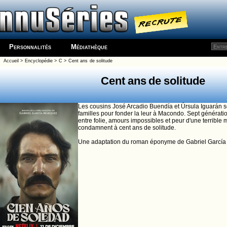
Personnalités
Médiathèque
Accueil
>
Encyclopédie
>
C
>
Cent ans de solitude
Cent ans de solitude
Les cousins ​​José Arcadio Buendía et Úrsula Iguarán se
familles pour fonder la leur à Macondo. Sept génératio
entre folie, amours impossibles et peur d'une terrible 
condamnent à cent ans de solitude.
Une adaptation du roman éponyme de Gabriel García