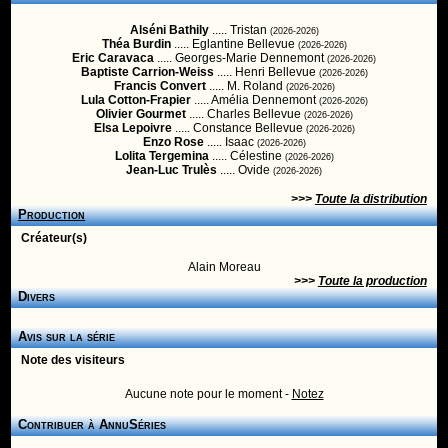
Alséni Bathily
..... Tristan
(2026-2026)
Théa Burdin
..... Eglantine Bellevue
(2026-2026)
Eric Caravaca
..... Georges-Marie Dennemont
(2026-2026)
Baptiste Carrion-Weiss
..... Henri Bellevue
(2026-2026)
Francis Convert
..... M. Roland
(2026-2026)
Lula Cotton-Frapier
..... Amélia Dennemont
(2026-2026)
Olivier Gourmet
..... Charles Bellevue
(2026-2026)
Elsa Lepoivre
..... Constance Bellevue
(2026-2026)
Enzo Rose
..... Isaac
(2026-2026)
Lolita Tergemina
..... Célestine
(2026-2026)
Jean-Luc Trulès
..... Ovide
(2026-2026)
>>>
Toute la distribution
Production
Créateur(s)
Alain Moreau
>>>
Toute la production
Divers
Avis sur la série
Note des visiteurs
Aucune note pour le moment -
Notez
Contribuer à AnnuSéries