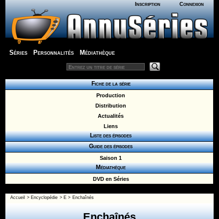
Inscription
Connexion
Séries
Personnalités
Médiathèque
Fiche de la série
Production
Distribution
Actualités
Liens
Liste des épisodes
Guide des épisodes
Saison 1
Médiathèque
DVD en Séries
Accueil
>
Encyclopédie
>
E
>
Enchaînés
Enchaînés