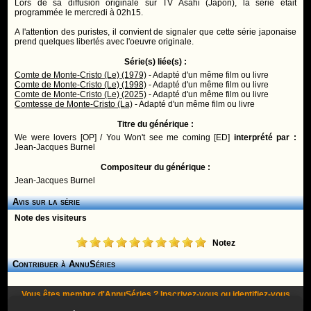
Lors de sa diffusion originale sur TV Asahi (Japon), la série était
programmée le mercredi à 02h15.
A l'attention des puristes, il convient de signaler que cette série japonaise
prend quelques libertés avec l'oeuvre originale.
Série(s) liée(s) :
Comte de Monte-Cristo (Le) (1979)
- Adapté d'un même film ou livre
Comte de Monte-Cristo (Le) (1998)
- Adapté d'un même film ou livre
Comte de Monte-Cristo (Le) (2025)
- Adapté d'un même film ou livre
Comtesse de Monte-Cristo (La)
- Adapté d'un même film ou livre
Titre du générique :
We were lovers [OP] / You Won't see me coming [ED]
interprété par :
Jean-Jacques Burnel
Compositeur du générique :
Jean-Jacques Burnel
Avis sur la série
Note des visiteurs
Notez
Contribuer à AnnuSéries
Vous êtes membre d'AnnuSéries ?
Inscrivez-vous
ou
identifiez-vous
pour proposer des modifications et des informations à propos de cette