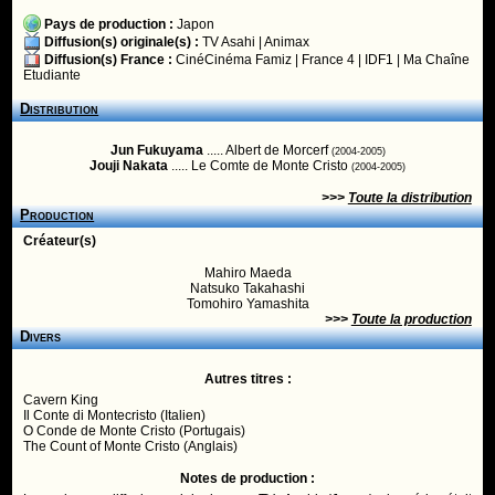
Pays de production :
Japon
Diffusion(s) originale(s) :
TV Asahi
|
Animax
Diffusion(s) France :
CinéCinéma Famiz
|
France 4
|
IDF1
|
Ma Chaîne
Etudiante
Distribution
Jun Fukuyama
..... Albert de Morcerf
(2004-2005)
Jouji Nakata
..... Le Comte de Monte Cristo
(2004-2005)
>>>
Toute la distribution
Production
Créateur(s)
Mahiro Maeda
Natsuko Takahashi
Tomohiro Yamashita
>>>
Toute la production
Divers
Autres titres :
Cavern King
Il Conte di Montecristo (Italien)
O Conde de Monte Cristo (Portugais)
The Count of Monte Cristo (Anglais)
Notes de production :