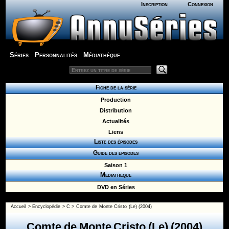
Inscription
Connexion
Séries
Personnalités
Médiathèque
Fiche de la série
Production
Distribution
Actualités
Liens
Liste des épisodes
Guide des épisodes
Saison 1
Médiathèque
DVD en Séries
Accueil
>
Encyclopédie
>
C
>
Comte de Monte Cristo (Le) (2004)
Comte de Monte Cristo (Le) (2004)