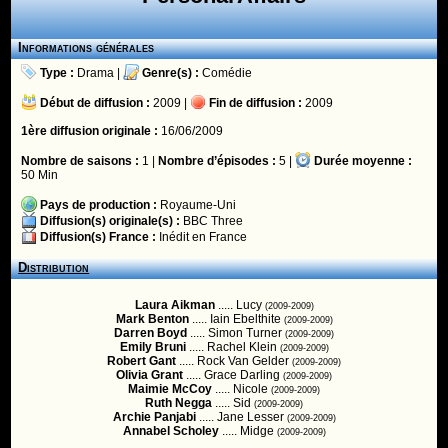
Informations générales
Type :
Drama
|
Genre(s) :
Comédie
Début de diffusion :
2009 |
Fin de diffusion :
2009
1ère diffusion originale :
16/06/2009
Nombre de saisons :
1 |
Nombre d’épisodes :
5 |
Durée moyenne :
50 Min
Pays de production :
Royaume-Uni
Diffusion(s) originale(s) :
BBC Three
Diffusion(s) France :
Inédit en France
Distribution
Laura Aikman
..... Lucy
(2009-2009)
Mark Benton
..... Iain Ebelthite
(2009-2009)
Darren Boyd
..... Simon Turner
(2009-2009)
Emily Bruni
..... Rachel Klein
(2009-2009)
Robert Gant
..... Rock Van Gelder
(2009-2009)
Olivia Grant
..... Grace Darling
(2009-2009)
Maimie McCoy
..... Nicole
(2009-2009)
Ruth Negga
..... Sid
(2009-2009)
Archie Panjabi
..... Jane Lesser
(2009-2009)
Annabel Scholey
..... Midge
(2009-2009)