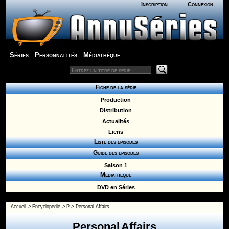
Inscription
Connexion
Séries
Personnalités
Médiathèque
Fiche de la série
Production
Distribution
Actualités
Liens
Liste des épisodes
Guide des épisodes
Saison 1
Médiathèque
DVD en Séries
Accueil
>
Encyclopédie
>
P
>
Personal Affairs
Personal Affairs