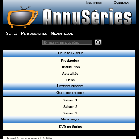
Inscription
Connexion
Séries
Personnalités
Médiathèque
Fiche de la série
Production
Distribution
Actualités
Liens
Liste des épisodes
Guide des épisodes
Saison 1
Saison 2
Saison 3
Médiathèque
DVD en Séries
Accueil
>
Encyclopédie
>
B
>
Bitten