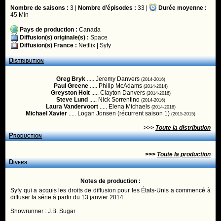
Nombre de saisons :
3 |
Nombre d’épisodes :
33 |
Durée moyenne :
45 Min
Pays de production :
Canada
Diffusion(s) originale(s) :
Space
Diffusion(s) France :
Netflix
|
Syfy
Distribution
Greg Bryk
..... Jeremy Danvers
(2014-2016)
Paul Greene
..... Philip McAdams
(2014-2014)
Greyston Holt
..... Clayton Danvers
(2014-2016)
Steve Lund
..... Nick Sorrentino
(2014-2016)
Laura Vandervoort
..... Elena Michaels
(2014-2016)
Michael Xavier
..... Logan Jonsen (récurrent saison 1)
(2015-2015)
>>>
Toute la distribution
Production
>>>
Toute la production
Divers
Notes de production :
Syfy qui a acquis les droits de diffusion pour les États-Unis a commencé à
diffuser la série à partir du 13 janvier 2014.
Showrunner : J.B. Sugar