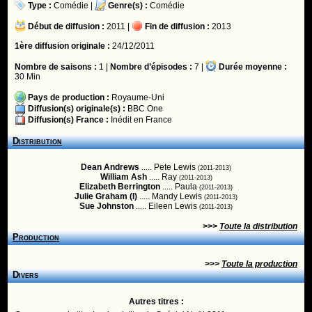
Type :
Comédie
|
Genre(s) :
Comédie
Début de diffusion :
2011 |
Fin de diffusion :
2013
1ère diffusion originale :
24/12/2011
Nombre de saisons :
1 |
Nombre d’épisodes :
7 |
Durée moyenne :
30 Min
Pays de production :
Royaume-Uni
Diffusion(s) originale(s) :
BBC One
Diffusion(s) France :
Inédit en France
Distribution
Dean Andrews
..... Pete Lewis
(2011-2013)
William Ash
..... Ray
(2011-2013)
Elizabeth Berrington
..... Paula
(2011-2013)
Julie Graham (I)
..... Mandy Lewis
(2011-2013)
Sue Johnston
..... Eileen Lewis
(2011-2013)
>>>
Toute la distribution
Production
>>>
Toute la production
Divers
Autres titres :