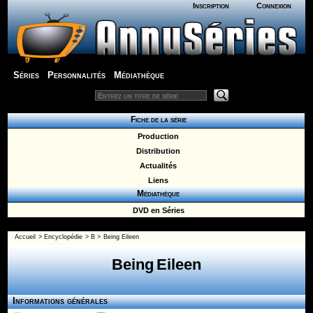
Inscription
Connexion
Séries
Personnalités
Médiathèque
Fiche de la série
Production
Distribution
Actualités
Liens
Médiathèque
DVD en Séries
Accueil
>
Encyclopédie
>
B
>
Being Eileen
Being Eileen
Informations générales