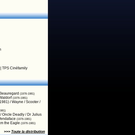
n
|
TPS Cinéfamily
/ Beauregard
(1976-1981)
/ Waldorf
(1976-1981)
1981) / Wayne / Scooter /
1981)
 / Oncle Deadly / Dr Julius
 Vendaface
(1976-1981)
Sam the Eagle
(1976-1981)
>>>
Toute la distribution