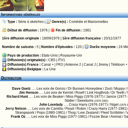
Informations générales
Type :
Série à sketches
|
Genre(s) :
Comédie
et
Marionnettes
Début de diffusion :
1976 |
Fin de diffusion :
1981
1ère diffusion originale :
18/09/1976 |
1ère diffusion française :
20/11/1977
Nombre de saisons :
5 |
Nombre d’épisodes :
120 |
Durée moyenne :
24 Mi
Pays de production :
Etats-Unis
|
Royaume-Uni
Diffusion(s) originale(s) :
CBS
|
ITV1
Diffusion(s) France :
Canal +
|
FR3
|
Antenne 2
|
Canal J
|
Jimmy
|
Télétoon +
Diffusion(s) Belgique :
La Une
Distribution
Dave Goelz
..... Les voix de Gonzo / Dr Bunsen Honeydew / Zoot / Muppy 
Jim Henson
..... Les voix de Kermit / Rowlf / Link Hogthrob / Dr Teeth 
Richard Hunt
..... Les voix de Beaker / Miss Piggy (1976-1977) / Janice (1977-
Statler / Sweetums
(1976-1981)
John Lovelady
..... Crazy Harry (1976-1977) / Nigel
(1976-
Jerry Nelson
..... Les voix de Camilla / Floyd / Robin / Crazy Harry (1977-1981)
Strangepork / Pops (1980-1981) / Thog / Lew Zealand / Fleet Scribbler /
Frank Oz
..... Les voix de Miss Piggy (1977-1981) / Fozzie Bear / Animal / 