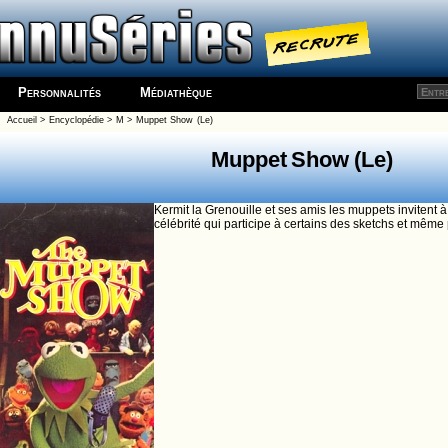
Personnalités
Médiathèque
Accueil
>
Encyclopédie
>
M
>
Muppet Show (Le)
Muppet Show (Le)
Kermit la Grenouille et ses amis les muppets invitent
célébrité qui participe à certains des sketchs et mêm