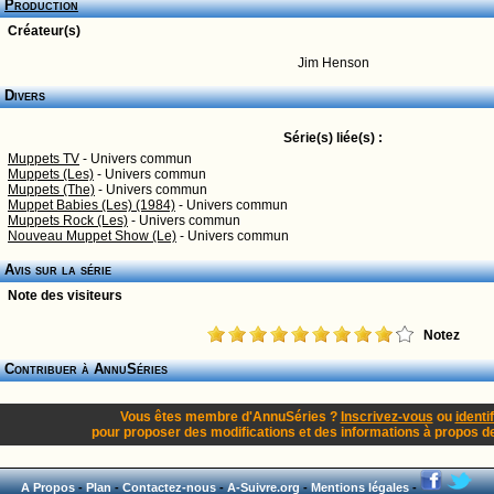
Production
Créateur(s)
Jim Henson
Divers
Série(s) liée(s) :
Muppets TV
- Univers commun
Muppets (Les)
- Univers commun
Muppets (The)
- Univers commun
Muppet Babies (Les) (1984)
- Univers commun
Muppets Rock (Les)
- Univers commun
Nouveau Muppet Show (Le)
- Univers commun
Avis sur la série
Note des visiteurs
Notez
Contribuer à AnnuSéries
Vous êtes membre d'AnnuSéries ?
Inscrivez-vous
ou
identi
pour proposer des modifications et des informations à propos de 
A Propos
-
Plan
-
Contactez-nous
-
A-Suivre.org
-
Mentions légales
-