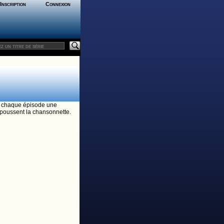
Inscription
Connexion
 à chaque épisode une
e poussent la chansonnette.