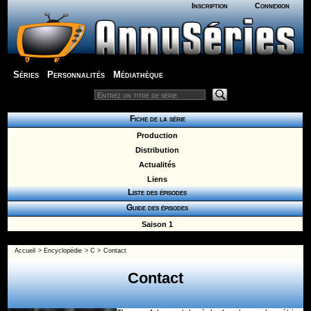
Inscription
Connexion
Séries
Personnalités
Médiathèque
Fiche de la série
Production
Distribution
Actualités
Liens
Liste des épisodes
Guide des épisodes
Saison 1
Accueil
>
Encyclopédie
>
C
>
Contact
Contact