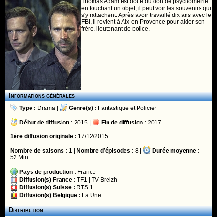
Thomas Adam est doué du don de psychométrie :
en touchant un objet, il peut voir les souvenirs qui
s'y rattachent. Après avoir travaillé dix ans avec le
FBI, il revient à Aix-en-Provence pour aider son
frère, lieutenant de police.
Informations générales
Type :
Drama
|
Genre(s) :
Fantastique
et
Policier
Début de diffusion :
2015 |
Fin de diffusion :
2017
1ère diffusion originale :
17/12/2015
Nombre de saisons :
1 |
Nombre d’épisodes :
8 |
Durée moyenne :
52 Min
Pays de production :
France
Diffusion(s) France :
TF1
|
TV Breizh
Diffusion(s) Suisse :
RTS 1
Diffusion(s) Belgique :
La Une
Distribution