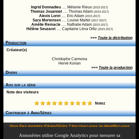
Ingrid Donnadieu
..... Mélanie Rieux
(2015-2017)
Thomas Jouannet
..... Thomas Adam
(2015-2017)
Alexis Loret
..... Eric Adam
(2015-2017)
Sara Mortensen
..... Louise Martel
(2017-2017)
Amélie Remacle
..... Nathalie Adam
(2015-2017)
Hélène Seuzaret
..... Capitaine Léna Ortiz
(2015-2017)
>>>
Toute la distribution
Production
Créateur(s)
Christophe Carmona
Hervé Korian
>>>
Toute la production
Divers
Avis sur la série
Note des visiteurs
Notez
Contribuer à AnnuSéries
Vous êtes membre d'AnnuSéries ?
Inscrivez-vous
ou
identifiez-vous
pour proposer des modifications et des informations à propos de cette
Annuséries utilise Google Analytics pour mesurer sa
série !