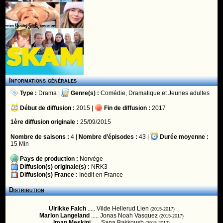
Informations générales
Type :
Drama
|
Genre(s) :
Comédie
,
Dramatique
et
Jeunes adultes
Début de diffusion :
2015 |
Fin de diffusion :
2017
1ère diffusion originale :
25/09/2015
Nombre de saisons :
4 |
Nombre d’épisodes :
43 |
Durée moyenne :
15 Min
Pays de production :
Norvège
Diffusion(s) originale(s) :
NRK3
Diffusion(s) France :
Inédit en France
Distribution
Ulrikke Falch
..... Vilde Hellerud Lien
(2015-2017)
Marlon Langeland
..... Jonas Noah Vasquez
(2015-2017)
Iman Meskini
..... Sana Bakkoush