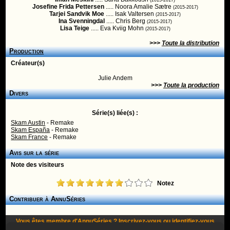
(2015-2017)
Josefine Frida Pettersen
..... Noora Amalie Sætre
(2015-2017)
Tarjei Sandvik Moe
..... Isak Valtersen
(2015-2017)
Ina Svenningdal
..... Chris Berg
(2015-2017)
Lisa Teige
..... Eva Kviig Mohn
(2015-2017)
>>>
Toute la distribution
Production
Créateur(s)
Julie Andem
>>>
Toute la production
Divers
Série(s) liée(s) :
Skam Austin
- Remake
Skam España
- Remake
Skam France
- Remake
Avis sur la série
Note des visiteurs
Notez
Contribuer à AnnuSéries
Vous êtes membre d'AnnuSéries ?
Inscrivez-vous
ou
identifiez-vous
pour proposer des modifications et des informations à propos de cette