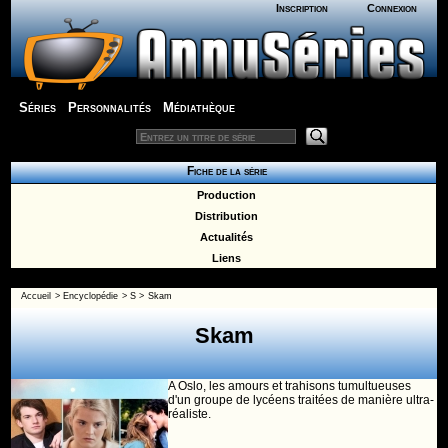
Inscription
Connexion
Séries
Personnalités
Médiathèque
Fiche de la série
Production
Distribution
Actualités
Liens
Accueil
>
Encyclopédie
>
S
>
Skam
Skam
A Oslo, les amours et trahisons tumultueuses
d'un groupe de lycéens traitées de manière ultra-
réaliste.