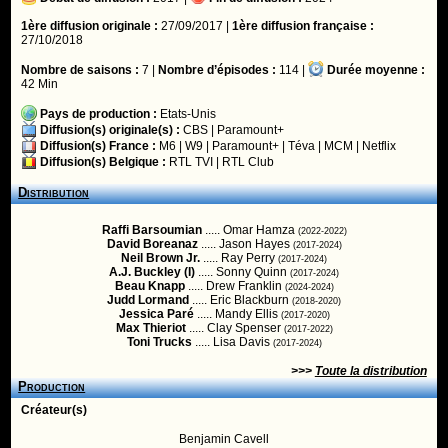
1ère diffusion originale :
27/09/2017 |
1ère diffusion française :
27/10/2018
Nombre de saisons :
7 |
Nombre d’épisodes :
114 |
Durée moyenne :
42 Min
Pays de production :
Etats-Unis
Diffusion(s) originale(s) :
CBS
|
Paramount+
Diffusion(s) France :
M6
|
W9
|
Paramount+
|
Téva
|
MCM
|
Netflix
Diffusion(s) Belgique :
RTL TVI
|
RTL Club
Distribution
Raffi Barsoumian
..... Omar Hamza
(2022-2022)
David Boreanaz
..... Jason Hayes
(2017-2024)
Neil Brown Jr.
..... Ray Perry
(2017-2024)
A.J. Buckley (I)
..... Sonny Quinn
(2017-2024)
Beau Knapp
..... Drew Franklin
(2024-2024)
Judd Lormand
..... Eric Blackburn
(2018-2020)
Jessica Paré
..... Mandy Ellis
(2017-2020)
Max Thieriot
..... Clay Spenser
(2017-2022)
Toni Trucks
..... Lisa Davis
(2017-2024)
>>>
Toute la distribution
Production
Créateur(s)
Benjamin Cavell