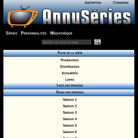
Inscription
Connexion
Séries
Personnalités
Médiathèque
Fiche de la série
Production
Distribution
Actualités
Liens
Liste des épisodes
Guide des épisodes
Saison 1
Saison 2
Saison 3
Saison 4
Saison 5
Saison 6