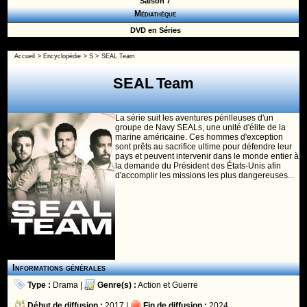
Saison 7
Médiathèque
DVD en Séries
Accueil
>
Encyclopédie
>
S
>
SEAL Team
SEAL Team
La série suit les aventures périlleuses d'un
groupe de Navy SEALs, une unité d'élite de la
marine américaine. Ces hommes d'exception
sont prêts au sacrifice ultime pour défendre leur
pays et peuvent intervenir dans le monde entier à
la demande du Président des États-Unis afin
d'accomplir les missions les plus dangereuses...
Informations générales
Type :
Drama
|
Genre(s) :
Action
et
Guerre
Début de diffusion :
2017 |
Fin de diffusion :
2024