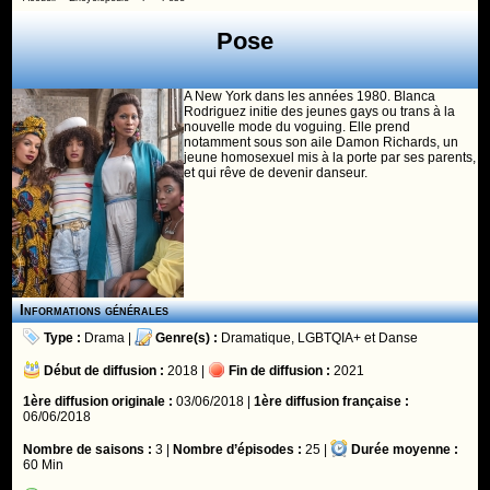
Pose
A New York dans les années 1980. Blanca
Rodriguez initie des jeunes gays ou trans à la
nouvelle mode du voguing. Elle prend
notamment sous son aile Damon Richards, un
jeune homosexuel mis à la porte par ses parents,
et qui rêve de devenir danseur.
Informations générales
Type :
Drama
|
Genre(s) :
Dramatique
,
LGBTQIA+
et
Danse
Début de diffusion :
2018 |
Fin de diffusion :
2021
1ère diffusion originale :
03/06/2018 |
1ère diffusion française :
06/06/2018
Nombre de saisons :
3 |
Nombre d’épisodes :
25 |
Durée moyenne :
60 Min