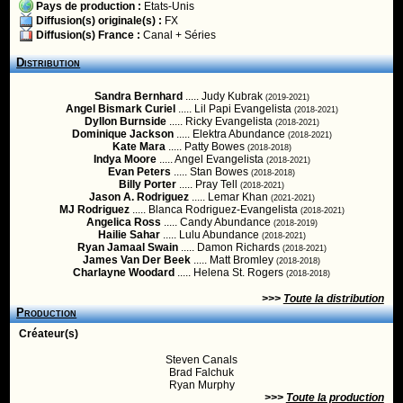
Pays de production :
Etats-Unis
Diffusion(s) originale(s) :
FX
Diffusion(s) France :
Canal + Séries
Distribution
Sandra Bernhard
..... Judy Kubrak
(2019-2021)
Angel Bismark Curiel
..... Lil Papi Evangelista
(2018-2021)
Dyllon Burnside
..... Ricky Evangelista
(2018-2021)
Dominique Jackson
..... Elektra Abundance
(2018-2021)
Kate Mara
..... Patty Bowes
(2018-2018)
Indya Moore
..... Angel Evangelista
(2018-2021)
Evan Peters
..... Stan Bowes
(2018-2018)
Billy Porter
..... Pray Tell
(2018-2021)
Jason A. Rodriguez
..... Lemar Khan
(2021-2021)
MJ Rodriguez
..... Blanca Rodriguez-Evangelista
(2018-2021)
Angelica Ross
..... Candy Abundance
(2018-2019)
Hailie Sahar
..... Lulu Abundance
(2018-2021)
Ryan Jamaal Swain
..... Damon Richards
(2018-2021)
James Van Der Beek
..... Matt Bromley
(2018-2018)
Charlayne Woodard
..... Helena St. Rogers
(2018-2018)
>>>
Toute la distribution
Production
Créateur(s)
Steven Canals
Brad Falchuk
Ryan Murphy
>>>
Toute la production