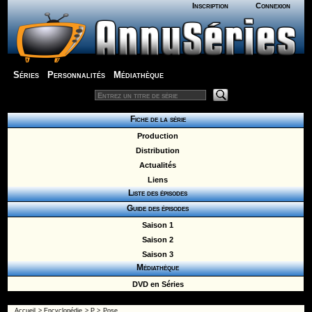
Inscription
Connexion
Séries
Personnalités
Médiathèque
Fiche de la série
Production
Distribution
Actualités
Liens
Liste des épisodes
Guide des épisodes
Saison 1
Saison 2
Saison 3
Médiathèque
DVD en Séries
Accueil
>
Encyclopédie
>
P
>
Pose