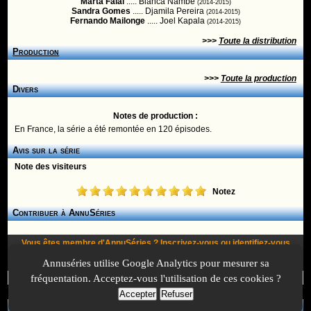
Marta Faial
..... Bianca Nambe
(2014-2015)
Sandra Gomes
..... Djamila Pereira
(2014-2015)
Fernando Mailonge
..... Joel Kapala
(2014-2015)
>>>
Toute la distribution
Production
>>>
Toute la production
Divers
Notes de production :
En France, la série a été remontée en 120 épisodes.
Avis sur la série
Note des visiteurs
Notez
Contribuer à AnnuSéries
Vous êtes membre d'AnnuSéries ?
Inscrivez-vous
ou
identifiez-vous
pour proposer des modifications et des informations à propos de cette
Annuséries utilise Google Analytics pour mesurer sa
série !
fréquentation. Acceptez-vous l'utilisation de ces cookies ?
Accepter
Refuser