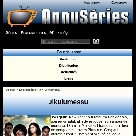
Inscription
Connexion
Séries
Personnalités
Médiathèque
Fiche de la série
Production
Distribution
Actualités
Liens
Accueil
>
Encyclopédie
>
J
>
Jikulumessu
Jikulumessu
Joël quitte New York pour retourner en Angola,
son pays natal, afin de retrouver son amour de
jeunesse Djamila. Mais il est hanté par un désir
de vengeance envers Bianca et Greg qui
autrefois l'ont injustement accusé de viol et