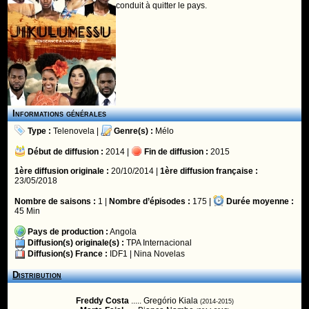
conduit à quitter le pays.
Informations générales
Type :
Telenovela
|
Genre(s) :
Mélo
Début de diffusion :
2014 |
Fin de diffusion :
2015
1ère diffusion originale :
20/10/2014 |
1ère diffusion française :
23/05/2018
Nombre de saisons :
1 |
Nombre d’épisodes :
175 |
Durée moyenne :
45 Min
Pays de production :
Angola
Diffusion(s) originale(s) :
TPA Internacional
Diffusion(s) France :
IDF1
|
Nina Novelas
Distribution
Freddy Costa
..... Gregório Kiala
(2014-2015)