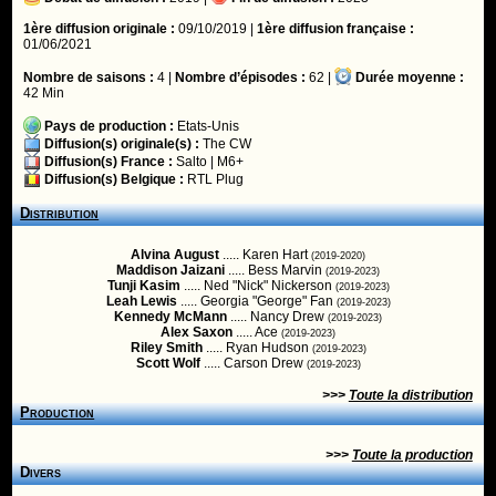
1ère diffusion originale :
09/10/2019 |
1ère diffusion française :
01/06/2021
Nombre de saisons :
4 |
Nombre d’épisodes :
62 |
Durée moyenne :
42 Min
Pays de production :
Etats-Unis
Diffusion(s) originale(s) :
The CW
Diffusion(s) France :
Salto
|
M6+
Diffusion(s) Belgique :
RTL Plug
Distribution
Alvina August
..... Karen Hart
(2019-2020)
Maddison Jaizani
..... Bess Marvin
(2019-2023)
Tunji Kasim
..... Ned "Nick" Nickerson
(2019-2023)
Leah Lewis
..... Georgia "George" Fan
(2019-2023)
Kennedy McMann
..... Nancy Drew
(2019-2023)
Alex Saxon
..... Ace
(2019-2023)
Riley Smith
..... Ryan Hudson
(2019-2023)
Scott Wolf
..... Carson Drew
(2019-2023)
>>>
Toute la distribution
Production
>>>
Toute la production
Divers