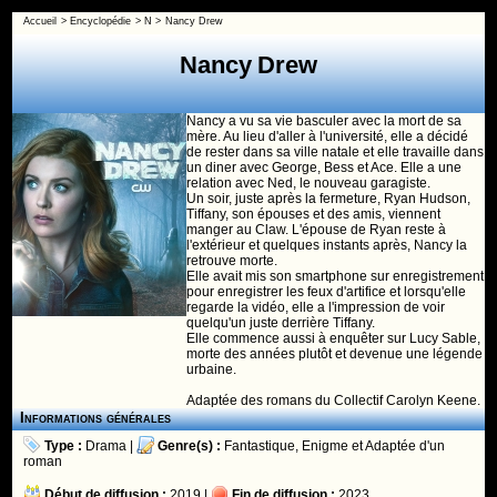
Accueil
>
Encyclopédie
>
N
>
Nancy Drew
Nancy Drew
Nancy a vu sa vie basculer avec la mort de sa
mère. Au lieu d'aller à l'université, elle a décidé
de rester dans sa ville natale et elle travaille dans
un diner avec George, Bess et Ace. Elle a une
relation avec Ned, le nouveau garagiste.
Un soir, juste après la fermeture, Ryan Hudson,
Tiffany, son épouses et des amis, viennent
manger au Claw. L'épouse de Ryan reste à
l'extérieur et quelques instants après, Nancy la
retrouve morte.
Elle avait mis son smartphone sur enregistrement
pour enregistrer les feux d'artifice et lorsqu'elle
regarde la vidéo, elle a l'impression de voir
quelqu'un juste derrière Tiffany.
Elle commence aussi à enquêter sur Lucy Sable,
morte des années plutôt et devenue une légende
urbaine.
Adaptée des romans du Collectif Carolyn Keene.
Informations générales
Type :
Drama
|
Genre(s) :
Fantastique
,
Enigme
et
Adaptée d'un
roman
Début de diffusion :
2019 |
Fin de diffusion :
2023