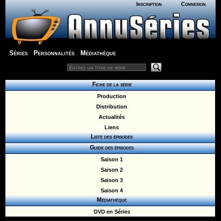
Inscription
Connexion
Séries
Personnalités
Médiathèque
Fiche de la série
Production
Distribution
Actualités
Liens
Liste des épisodes
Guide des épisodes
Saison 1
Saison 2
Saison 3
Saison 4
Médiathèque
DVD en Séries