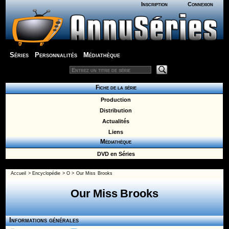
Inscription
Connexion
Séries
Personnalités
Médiathèque
Fiche de la série
Production
Distribution
Actualités
Liens
Médiathèque
DVD en Séries
Accueil
>
Encyclopédie
>
O
>
Our Miss Brooks
Our Miss Brooks
Informations générales