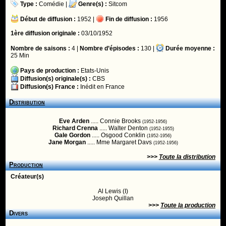
Type :
Comédie
|
Genre(s) :
Sitcom
Début de diffusion :
1952 |
Fin de diffusion :
1956
1ère diffusion originale :
03/10/1952
Nombre de saisons :
4 |
Nombre d’épisodes :
130 |
Durée moyenne :
25 Min
Pays de production :
Etats-Unis
Diffusion(s) originale(s) :
CBS
Diffusion(s) France :
Inédit en France
Distribution
Eve Arden
..... Connie Brooks
(1952-1956)
Richard Crenna
..... Walter Denton
(1952-1955)
Gale Gordon
..... Osgood Conklin
(1952-1956)
Jane Morgan
..... Mme Margaret Davs
(1952-1956)
>>>
Toute la distribution
Production
Créateur(s)
Al Lewis (I)
Joseph Quillan
>>>
Toute la production
Divers