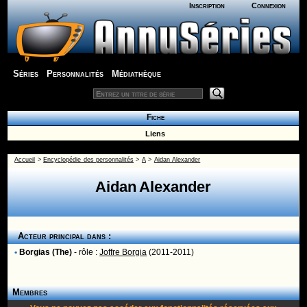
Inscription
Connexion
Séries
Personnalités
Médiathèque
Fiche
Liens
Accueil
>
Encyclopédie des personnalités
>
A
>
Aidan Alexander
Aidan Alexander
Acteur principal dans :
•
Borgias (The)
- rôle :
Joffre Borgia
(2011-2011)
Membres