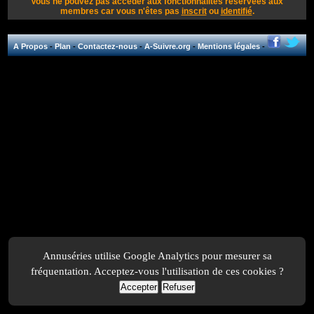
Vous ne pouvez pas accéder aux fonctionnalités réservées aux
membres car vous n'êtes pas
inscrit
ou
identifié
.
A Propos
-
Plan
-
Contactez-nous
-
A-Suivre.org
-
Mentions légales
-
Annuséries utilise Google Analytics pour mesurer sa
fréquentation. Acceptez-vous l'utilisation de ces cookies ?
Accepter
Refuser