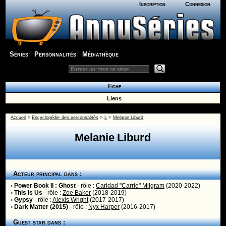
Inscription
Connexion
Séries
Personnalités
Médiathèque
Fiche
Liens
Accueil
>
Encyclopédie des personnalités
>
L
>
Melanie Liburd
Melanie Liburd
Acteur principal dans :
•
Power Book II : Ghost
- rôle :
Caridad "Carrie" Milgram
(2020-2022)
•
This Is Us
- rôle :
Zoe Baker
(2018-2019)
•
Gypsy
- rôle :
Alexis Wright
(2017-2017)
•
Dark Matter (2015)
- rôle :
Nyx Harper
(2016-2017)
Guest star dans :