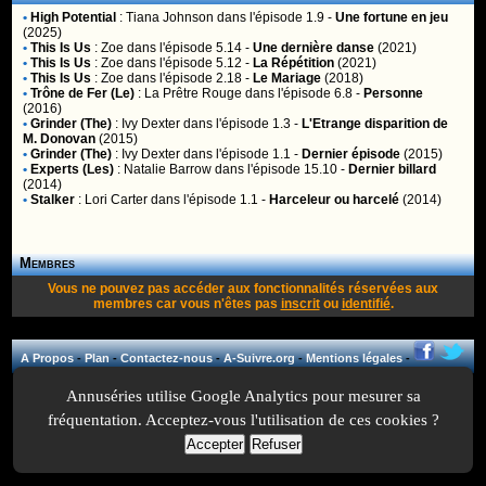
•
High Potential
:
Tiana Johnson
dans l'épisode 1.9 -
Une fortune en jeu
(2025)
•
This Is Us
:
Zoe
dans l'épisode 5.14 -
Une dernière danse
(2021)
•
This Is Us
:
Zoe
dans l'épisode 5.12 -
La Répétition
(2021)
•
This Is Us
:
Zoe
dans l'épisode 2.18 -
Le Mariage
(2018)
•
Trône de Fer (Le)
:
La Prêtre Rouge
dans l'épisode 6.8 -
Personne
(2016)
•
Grinder (The)
:
Ivy Dexter
dans l'épisode 1.3 -
L'Etrange disparition de
M. Donovan
(2015)
•
Grinder (The)
:
Ivy Dexter
dans l'épisode 1.1 -
Dernier épisode
(2015)
•
Experts (Les)
:
Natalie Barrow
dans l'épisode 15.10 -
Dernier billard
(2014)
•
Stalker
:
Lori Carter
dans l'épisode 1.1 -
Harceleur ou harcelé
(2014)
Membres
Vous ne pouvez pas accéder aux fonctionnalités réservées aux
membres car vous n'êtes pas
inscrit
ou
identifié
.
A Propos
-
Plan
-
Contactez-nous
-
A-Suivre.org
-
Mentions légales
-
Annuséries utilise Google Analytics pour mesurer sa
fréquentation. Acceptez-vous l'utilisation de ces cookies ?
Accepter
Refuser