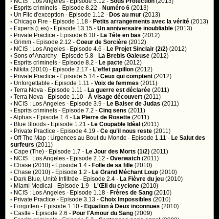
•
NCIS : Los Angeles
- Episode 5.12 -
Sous Protection
(2013)
•
Esprits criminels
- Episode 8.22 -
Numéro 6
(2013)
•
Un Flic d'exception
- Episode 1.12 -
Dos au mur
(2013)
•
Chicago Fire
- Episode 1.18 -
Petits arrangements avec la vérité
(2013)
•
Experts (Les)
- Episode 13.15 -
Un anniversaire inoubliable
(2013)
•
Private Practice
- Episode 6.10 -
La Tête en bas
(2012)
•
Grimm
- Episode 2.12 -
Coeur de Sorcière
(2012)
•
NCIS : Los Angeles
- Episode 4.6 -
Le Projet Sinclair (2/2)
(2012)
•
Sons of Anarchy
- Episode 5.8 -
La Brebis Galeuse
(2012)
•
Esprits criminels
- Episode 8.2 -
Le pacte
(2012)
•
Nikita (2010)
- Episode 2.17 -
L'effet papillon
(2012)
•
Private Practice
- Episode 5.14 -
Ceux qui comptent
(2012)
•
Unforgettable
- Episode 1.11 -
Voix de femmes
(2011)
•
Terra Nova
- Episode 1.11 -
La guerre est déclarée
(2011)
•
Terra Nova
- Episode 1.10 -
À visage découvert
(2011)
•
NCIS : Los Angeles
- Episode 3.9 -
Le Baiser de Judas
(2011)
•
Esprits criminels
- Episode 7.2 -
Cinq sens
(2011)
•
Alphas
- Episode 1.4 -
La Pierre de Rosette
(2011)
•
Blue Bloods
- Episode 1.21 -
Le Coupable Idéal
(2011)
•
Private Practice
- Episode 4.19 -
Ce qu'il nous reste
(2011)
•
Off The Map : Urgences au Bout du Monde
- Episode 1.11 -
Le Salut des
surfeurs
(2011)
•
Cape (The)
- Episode 1.7 -
Le Jour des Morts (1/2)
(2011)
•
NCIS : Los Angeles
- Episode 2.12 -
Overwatch
(2011)
•
Chase (2010)
- Episode 1.4 -
Folle de sa fille
(2010)
•
Chase (2010)
- Episode 1.2 -
Le Grand Méchant Loup
(2010)
•
Dark Blue, Unité Infiltrée
- Episode 2.4 -
La Fièvre du jeu
(2010)
•
Miami Medical
- Episode 1.9 -
L'Œil du cyclone
(2010)
•
NCIS : Los Angeles
- Episode 1.18 -
Frères de Sang
(2010)
•
Private Practice
- Episode 3.13 -
Choix Impossibles
(2010)
•
Forgotten
- Episode 1.10 -
Equation à Deux inconnues
(2010)
•
Castle
- Episode 2.6 -
Pour l'Amour du Sang
(2009)