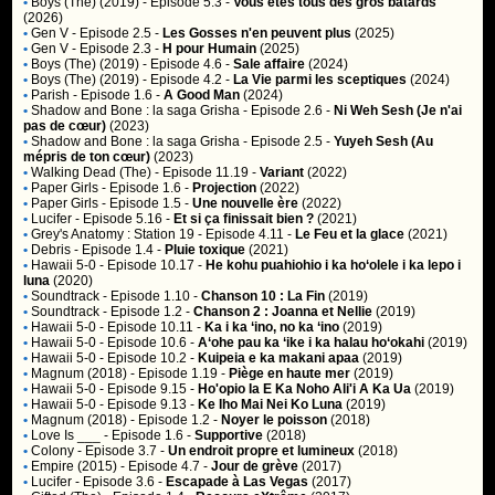
•
Boys (The) (2019)
- Episode 5.3 -
Vous êtes tous des gros bâtards
(2026)
•
Gen V
- Episode 2.5 -
Les Gosses n'en peuvent plus
(2025)
•
Gen V
- Episode 2.3 -
H pour Humain
(2025)
•
Boys (The) (2019)
- Episode 4.6 -
Sale affaire
(2024)
•
Boys (The) (2019)
- Episode 4.2 -
La Vie parmi les sceptiques
(2024)
•
Parish
- Episode 1.6 -
A Good Man
(2024)
•
Shadow and Bone : la saga Grisha
- Episode 2.6 -
Ni Weh Sesh (Je n'ai
pas de cœur)
(2023)
•
Shadow and Bone : la saga Grisha
- Episode 2.5 -
Yuyeh Sesh (Au
mépris de ton cœur)
(2023)
•
Walking Dead (The)
- Episode 11.19 -
Variant
(2022)
•
Paper Girls
- Episode 1.6 -
Projection
(2022)
•
Paper Girls
- Episode 1.5 -
Une nouvelle ère
(2022)
•
Lucifer
- Episode 5.16 -
Et si ça finissait bien ?
(2021)
•
Grey's Anatomy : Station 19
- Episode 4.11 -
Le Feu et la glace
(2021)
•
Debris
- Episode 1.4 -
Pluie toxique
(2021)
•
Hawaii 5-0
- Episode 10.17 -
He kohu puahiohio i ka ho‘olele i ka lepo i
luna
(2020)
•
Soundtrack
- Episode 1.10 -
Chanson 10 : La Fin
(2019)
•
Soundtrack
- Episode 1.2 -
Chanson 2 : Joanna et Nellie
(2019)
•
Hawaii 5-0
- Episode 10.11 -
Ka i ka ‘ino, no ka ‘ino
(2019)
•
Hawaii 5-0
- Episode 10.6 -
A‘ohe pau ka ‘ike i ka halau ho‘okahi
(2019)
•
Hawaii 5-0
- Episode 10.2 -
Kuipeia e ka makani apaa
(2019)
•
Magnum (2018)
- Episode 1.19 -
Piège en haute mer
(2019)
•
Hawaii 5-0
- Episode 9.15 -
Ho'opio Ia E Ka Noho Ali'i A Ka Ua
(2019)
•
Hawaii 5-0
- Episode 9.13 -
Ke Iho Mai Nei Ko Luna
(2019)
•
Magnum (2018)
- Episode 1.2 -
Noyer le poisson
(2018)
•
Love Is ___
- Episode 1.6 -
Supportive
(2018)
•
Colony
- Episode 3.7 -
Un endroit propre et lumineux
(2018)
•
Empire (2015)
- Episode 4.7 -
Jour de grève
(2017)
•
Lucifer
- Episode 3.6 -
Escapade à Las Vegas
(2017)