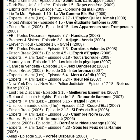
•
Esprits criminels
- Episode 5.3 -
Sentences sans appel
(2009)
•
Dark Blue, Unité Infiltrée
- Episode 1.5 -
Rapts en série
(2009)
•
Esprits criminels
- Episode 4.21 -
L'origine du mal
(2009)
•
Lie To Me
- Episode 1.10 -
La Vie Comme Elle Est
(2009)
•
Experts : Miami (Les)
- Episode 7.17 -
L'Espion Qui les Aimait
(2009)
•
Ghost Whisperer
- Episode 4.15 -
Une étudiante fantôme
(2009)
•
Prison Break (2005)
- Episode 4.15 -
Les Apparences sont Trompeuses
(2008)
•
FBI : Portés Disparus
- Episode 7.7 -
Handicap
(2008)
•
Brothers & Sisters
- Episode 3.8 -
Adjugé... Vendu
(2008)
•
Eleventh Hour
- Episode 1.6 -
Givrés
(2008)
•
FBI : Portés Disparus
- Episode 7.3 -
Dernières Volontés
(2008)
•
Prison Break (2005)
- Episode 4.5 -
L'Esprit d'Equipe
(2008)
•
Experts : Miami (Les)
- Episode 6.18 -
Tout s'Ecroule
(2008)
•
Journeyman
- Episode 1.10 -
Les lois de la physique
(2007)
•
Cane : la Vendetta
- Episode 1.8 -
Jeux Dangereux
(2007)
•
Prison Break (2005)
- Episode 3.5 -
Interférence
(2007)
•
Experts : Miami (Les)
- Episode 6.4 -
Mort à Crédit
(2007)
•
Experts : Miami (Les)
- Episode 5.24 -
Tueur Né
(2007)
•
New York District / New York Police Judiciaire
- Episode 17.18 -
Noir ou
Blanc
(2007)
•
Lost : les Disparus
- Episode 3.15 -
Meilleures Ennemies
(2007)
•
Retour à Lincoln Heights
- Episode 1.8 -
Retour de flammes
(2007)
•
Experts : Miami (Les)
- Episode 5.15 -
Traqué !
(2007)
•
Unit : commando d'élite (The)
- Episode 2.12 -
Coup d'Etat
(2007)
•
Prison Break (2005)
- Episode 2.12 -
Si Près du But
(2006)
•
Experts : Miami (Les)
- Episode 5.8 -
Chambre Noire
(2006)
•
Bones
- Episode 2.6 -
Immunité
(2006)
•
Justice (2006)
- Episode 1.3 -
Derrière le rideau orange
(2006)
•
Experts : Miami (Les)
- Episode 4.23 -
Sous les Feux de la Rampe
(2006)
•
Alias
- Episode 5.10 -
Portée Disparue
(2006)