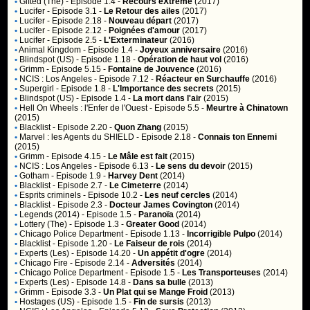
•
Gifted (The)
- Episode 1.4 -
Recours eXtrême
(2017)
•
Lucifer
- Episode 3.1 -
Le Retour des ailes
(2017)
•
Lucifer
- Episode 2.18 -
Nouveau départ
(2017)
•
Lucifer
- Episode 2.12 -
Poignées d'amour
(2017)
•
Lucifer
- Episode 2.5 -
L'Exterminateur
(2016)
•
Animal Kingdom
- Episode 1.4 -
Joyeux anniversaire
(2016)
•
Blindspot (US)
- Episode 1.18 -
Opération de haut vol
(2016)
•
Grimm
- Episode 5.15 -
Fontaine de Jouvence
(2016)
•
NCIS : Los Angeles
- Episode 7.12 -
Réacteur en Surchauffe
(2016)
•
Supergirl
- Episode 1.8 -
L'Importance des secrets
(2015)
•
Blindspot (US)
- Episode 1.4 -
La mort dans l'air
(2015)
•
Hell On Wheels : l'Enfer de l'Ouest
- Episode 5.5 -
Meurtre à Chinatown
(2015)
•
Blacklist
- Episode 2.20 -
Quon Zhang
(2015)
•
Marvel : les Agents du SHIELD
- Episode 2.18 -
Connais ton Ennemi
(2015)
•
Grimm
- Episode 4.15 -
Le Mâle est fait
(2015)
•
NCIS : Los Angeles
- Episode 6.13 -
Le sens du devoir
(2015)
•
Gotham
- Episode 1.9 -
Harvey Dent
(2014)
•
Blacklist
- Episode 2.7 -
Le Cimeterre
(2014)
•
Esprits criminels
- Episode 10.2 -
Les neuf cercles
(2014)
•
Blacklist
- Episode 2.3 -
Docteur James Covington
(2014)
•
Legends (2014)
- Episode 1.5 -
Paranoïa
(2014)
•
Lottery (The)
- Episode 1.3 -
Greater Good
(2014)
•
Chicago Police Department
- Episode 1.13 -
Incorrigible Pulpo
(2014)
•
Blacklist
- Episode 1.20 -
Le Faiseur de rois
(2014)
•
Experts (Les)
- Episode 14.20 -
Un appétit d'ogre
(2014)
•
Chicago Fire
- Episode 2.14 -
Adversités
(2014)
•
Chicago Police Department
- Episode 1.5 -
Les Transporteuses
(2014)
•
Experts (Les)
- Episode 14.8 -
Dans sa bulle
(2013)
•
Grimm
- Episode 3.3 -
Un Plat qui se Mange Froid
(2013)
•
Hostages (US)
- Episode 1.5 -
Fin de sursis
(2013)