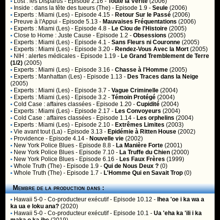
•
Lost : les Disparus
- Episode 2.16 -
Toute la Vérité
(2006)
•
Inside : dans la tête des tueurs (The)
- Episode 1.9 -
Seule
(2006)
•
Experts : Miami (Les)
- Episode 4.15 -
Retour Sur le Passé
(2006)
•
Preuve à l'Appui
- Episode 5.13 -
Mauvaises Fréquentations
(2006)
•
Experts : Miami (Les)
- Episode 4.8 -
Le Clou de l'Histoire
(2005)
•
Close to Home : Juste Cause
- Episode 1.2 -
Obsessions
(2005)
•
Experts : Miami (Les)
- Episode 4.1 -
Sans Fleurs ni Couronne
(2005)
•
Experts : Miami (Les)
- Episode 3.20 -
Rendez-Vous Avec la Mort
(2005)
•
NIH : alertes médicales
- Episode 1.19 -
Le Grand Tremblement de Terre
(1/2)
(2005)
•
Experts : Miami (Les)
- Episode 3.16 -
Chasse à l'Homme
(2005)
•
Experts : Manhattan (Les)
- Episode 1.13 -
Des Traces dans la Neige
(2005)
•
Experts : Miami (Les)
- Episode 3.7 -
Vague Criminelle
(2004)
•
Experts : Miami (Les)
- Episode 3.2 -
Témoin Protégé
(2004)
•
Cold Case : affaires classées
- Episode 1.20 -
Cupidité
(2004)
•
Experts : Miami (Les)
- Episode 2.17 -
Les Convoyeurs
(2004)
•
Cold Case : affaires classées
- Episode 1.14 -
Les orphelins
(2004)
•
Experts : Miami (Les)
- Episode 2.10 -
Extrêmes Limites
(2003)
•
Vie avant tout (La)
- Episode 3.13 -
Epidémie à Ritten House
(2002)
•
Providence
- Episode 4.14 -
Nouvelle vie
(2002)
•
New York Police Blues
- Episode 8.8 -
La Manière Forte
(2001)
•
New York Police Blues
- Episode 7.10 -
La Truffe du Chien
(2000)
•
New York Police Blues
- Episode 6.16 -
Les Faux Frères
(1999)
•
Whole Truth (The)
- Episode 1.9 -
Qui de Nous Deux ?
(0)
•
Whole Truth (The)
- Episode 1.7 -
L'Homme Qui en Savait Trop
(0)
Membre de la production dans :
•
Hawaii 5-0
- Co-producteur exécutif - Episode 10.12 -
Ihea 'oe i ka wa a
ka ua e loku ana?
(2020)
•
Hawaii 5-0
- Co-producteur exécutif - Episode 10.1 -
Ua 'eha ka 'ili i ka