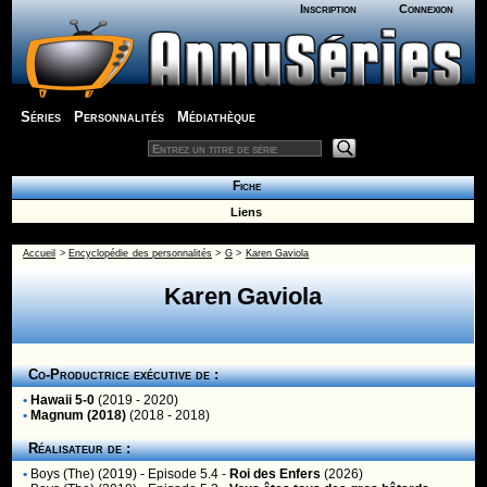
Inscription
Connexion
Séries
Personnalités
Médiathèque
Fiche
Liens
Accueil
>
Encyclopédie des personnalités
>
G
>
Karen Gaviola
Karen Gaviola
Co-Productrice exécutive de :
•
Hawaii 5-0
(2019 - 2020)
•
Magnum (2018)
(2018 - 2018)
Réalisateur de :
•
Boys (The) (2019)
- Episode 5.4 -
Roi des Enfers
(2026)