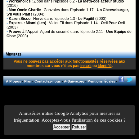
•
Workaholics
:
Zippo
dans l'épisode 6.2 -
La Meth-ode acteur studio
(2016)
•
Mon Oncle Charlie
:
Gonzales
dans l'épisode 1.17 -
Un Cheeseburger,
S'il Vous Plait !
(2004)
•
Karen Sisco
:
Herve
dans l'épisode 1.3 -
Le Fugitif
(2003)
•
Experts : Miami (Les)
:
Victor Eli
dans l'épisode 1.14 -
Oeil Pour Oeil
(2003)
•
Preuve à l'Appui
:
Agent de sécurité
dans l'épisode 2.11 -
Une Equipe de
Choc
(2003)
Membres
Vous ne pouvez pas accéder aux fonctionnalités réservées aux
membres car vous n'êtes pas
inscrit
ou
identifié
.
A Propos
-
Plan
-
Contactez-nous
-
A-Suivre.org
-
Mentions légales
-
Annuséries utilise Google Analytics pour mesurer sa
fréquentation. Acceptez-vous l'utilisation de ces cookies ?
Accepter
Refuser