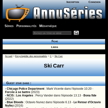
Inscription
Connexion
Séries
Personnalités
Médiathèque
Fiche
Liens
Accueil
>
Encyclopédie des personnalités
>
C
>
Ski Carr
Ski Carr
Guest star dans :
•
Chicago Police Department
:
Mark Vicente
dans l'épisode 10.20 -
Forcée à se battre
(2023)
•
NCIS : Los Angeles
:
Percy Vander
dans l'épisode 13.13 -
Bona fide
(2022)
•
Blue Bloods
:
Octavio Nunez
dans l'épisode 6.13 -
Le Retour d'Octavio
Nuñez
(2016)