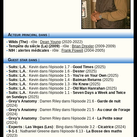
Acteur principal dans :
•
Wilds (The)
- rôle :
Dean Young
(2020-2022)
•
Tempête du siècle (La) (2009)
- rôle :
Brian Drexler
(2009-2009)
•
NIH : alertes médicales
- rôle :
Frank Powell
(2004-2005)
Guest star dans :
•
Suits: L.A.
:
Kevin
dans l'épisode 1.7 -
Good Times
(2025)
•
Suits: L.A.
:
Kevin
dans l'épisode 1.6 -
Dester
(2025)
•
Suits: L.A.
:
Kevin
dans l'épisode 1.5 -
You're on Your Own
(2025)
•
Suits: L.A.
:
Kevin
dans l'épisode 1.4 -
Batman Returns
(2025)
•
Suits: L.A.
:
Kevin
dans l'épisode 1.3 -
He Knew
(2025)
•
Suits: L.A.
:
Kevin
dans l'épisode 1.2 -
Old Man Hanrahan
(2025)
•
Suits: L.A.
:
Kevin
dans l'épisode 1.1 -
Seven Days a Week and Twice
on Sundays
(2025)
•
Grey's Anatomy
:
Darren Riley
dans l'épisode 21.6 -
Garde de nuit
(2024)
•
Grey's Anatomy
:
Darren Riley
dans l'épisode 21.5 -
Au cœur de l'orage
(2024)
•
Grey's Anatomy
:
Darren Riley
dans l'épisode 21.4 -
La Petite sœur
(2024)
•
Experts : Las Vegas (Les)
:
Bing
dans l'épisode 3.2 -
Cicatrice
(2024)
•
9-1-1
:
Nathaniel Greene
dans l'épisode 6.13 -
La Bosse des maths
(2023)