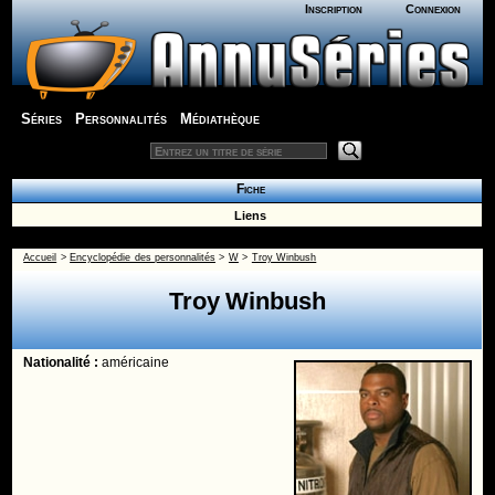
Inscription
Connexion
Séries
Personnalités
Médiathèque
Fiche
Liens
Accueil
>
Encyclopédie des personnalités
>
W
>
Troy Winbush
Troy Winbush
Nationalité :
américaine