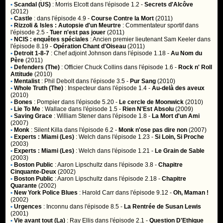
•
Scandal (US)
:
Morris Elcott
dans l'épisode 1.2 -
Secrets d'Alcôve
(2012)
•
Castle
:
dans l'épisode 4.9 -
Course Contre la Mort
(2011)
•
Rizzoli & Isles : Autopsie d'un Meurtre
:
Commentateur sportif
dans
l'épisode 2.5 -
Tuer n'est pas jouer
(2011)
•
NCIS : enquêtes spéciales
:
Ancien premier lieutenant Sam Keeler
dans
l'épisode 8.19 -
Opération Chant d'Oiseau
(2011)
•
Detroit 1-8-7
:
Chef adjoint Johnson
dans l'épisode 1.18 -
Au Nom du
Père
(2011)
•
Defenders (The)
:
Officier Chuck Collins
dans l'épisode 1.6 -
Rock n' Roll
Attitude
(2010)
•
Mentalist
:
Phil Debolt
dans l'épisode 3.5 -
Pur Sang
(2010)
•
Whole Truth (The)
:
Inspecteur
dans l'épisode 1.4 -
Au-delà des aveux
(2010)
•
Bones
:
Pompier
dans l'épisode 5.20 -
Le cercle de Moonwick
(2010)
•
Lie To Me
:
Wallace
dans l'épisode 1.5 -
Rien N'Est Absolu
(2009)
•
Saving Grace
:
William Stener
dans l'épisode 1.8 -
La Mort d'un Ami
(2007)
•
Monk
:
Silent Killa
dans l'épisode 6.2 -
Monk n'ose pas dire non
(2007)
•
Experts : Miami (Les)
:
Welch
dans l'épisode 1.23 -
Si Loin, Si Proche
(2003)
•
Experts : Miami (Les)
:
Welch
dans l'épisode 1.21 -
Le Grain de Sable
(2003)
•
Boston Public
:
Aaron Lipschultz
dans l'épisode 3.8 -
Chapitre
Cinquante-Deux
(2002)
•
Boston Public
:
Aaron Lipschultz
dans l'épisode 2.18 -
Chapitre
Quarante
(2002)
•
New York Police Blues
:
Harold Carr
dans l'épisode 9.12 -
Oh, Maman !
(2002)
•
Urgences
:
Inconnu
dans l'épisode 8.5 -
La Rentrée de Susan Lewis
(2001)
•
Vie avant tout (La)
:
Ray Ellis
dans l'épisode 2.1 -
Question D'Ethique