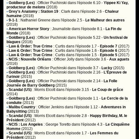
•
Goldberg (Les)
:
Officier Puchinski
dans l'épisode 6.10 -
Yippee Ki Yay,
producteur de melons
(2018)
•
Grey's Anatomy : Station 19
:
Clark
dans l'épisode 2.6 -
Chaleur
humaine
(2018)
•
9-1-1
:
Nathaniel Greene
dans l'épisode 2.5 -
Le Malheur des autres
(2018)
•
American Horror Story
:
Journaliste
dans l'épisode 8.1 -
La Fin du
Monde
(2018)
•
Goldberg (Les)
:
Officier Puchinski
dans l'épisode 5.22 -
Un festival de
blagues
(2018)
•
Law & Order: True Crime
:
Curtis
dans l'épisode 1.7 -
Episode 7
(2017)
•
Law & Order: True Crime
:
Curtis
dans l'épisode 1.6 -
Episode 6
(2017)
•
Law & Order: True Crime
:
Curtis
dans l'épisode 1.5 -
Episode 5
(2017)
•
NCIS : Nouvelle Orléans
:
Officier Jolly
dans l'épisode 3.6 -
Aux aguets
(2016)
•
Goldberg (Les)
:
Officier Puchinski
dans l'épisode 3.7 -
Lucky
(2015)
•
Goldberg (Les)
:
Officier Puchinski
dans l'épisode 2.16 -
L'Épreuve de
l'urinoir
(2015)
•
Goldberg (Les)
:
Officier Puchinski
dans l'épisode 2.14 -
La Folle
Journée de Barry Goldberg
(2015)
•
Scandal (US)
:
Morris Elcott
dans l'épisode 3.15 -
Le Coup de grâce
(2014)
•
Goldberg (Les)
:
Officier Puchinski
dans l'épisode 1.1 -
Le Cercle de la
conduite
(2013)
•
Malibu Country
:
Officier Jenkins
dans l'épisode 1.12 -
Adventures in
Babysitting
(2013)
•
Scandal (US)
:
Morris Elcott
dans l'épisode 2.8 -
Happy Birthday, M. le
Président
(2012)
•
NCIS : Los Angeles
:
George Toretto
dans l'épisode 4.3 -
Le Cinquième
Homme
(2012)
•
Scandal (US)
:
Morris Elcott
dans l'épisode 1.7 -
Les Femmes du
Président
(2012)