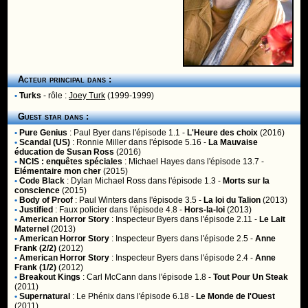
Acteur principal dans :
•
Turks
- rôle :
Joey Turk
(1999-1999)
Guest star dans :
•
Pure Genius
:
Paul Byer
dans l'épisode 1.1 -
L'Heure des choix
(2016)
•
Scandal (US)
:
Ronnie Miller
dans l'épisode 5.16 -
La Mauvaise
éducation de Susan Ross
(2016)
•
NCIS : enquêtes spéciales
:
Michael Hayes
dans l'épisode 13.7 -
Elémentaire mon cher
(2015)
•
Code Black
:
Dylan Michael Ross
dans l'épisode 1.3 -
Morts sur la
conscience
(2015)
•
Body of Proof
:
Paul Winters
dans l'épisode 3.5 -
La loi du Talion
(2013)
•
Justified
:
Faux policier
dans l'épisode 4.8 -
Hors-la-loi
(2013)
•
American Horror Story
:
Inspecteur Byers
dans l'épisode 2.11 -
Le Lait
Maternel
(2013)
•
American Horror Story
:
Inspecteur Byers
dans l'épisode 2.5 -
Anne
Frank (2/2)
(2012)
•
American Horror Story
:
Inspecteur Byers
dans l'épisode 2.4 -
Anne
Frank (1/2)
(2012)
•
Breakout Kings
:
Carl McCann
dans l'épisode 1.8 -
Tout Pour Un Steak
(2011)
•
Supernatural
:
Le Phénix
dans l'épisode 6.18 -
Le Monde de l'Ouest
(2011)