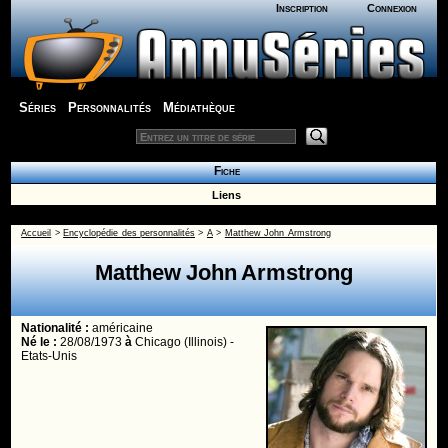
Inscription
Connexion
Séries
Personnalités
Médiathèque
Fiche
Liens
Accueil
>
Encyclopédie des personnalités
>
A
>
Matthew John Armstrong
Matthew John Armstrong
Nationalité :
américaine
Né le :
28/08/1973
à
Chicago (Illinois) -
Etats-Unis