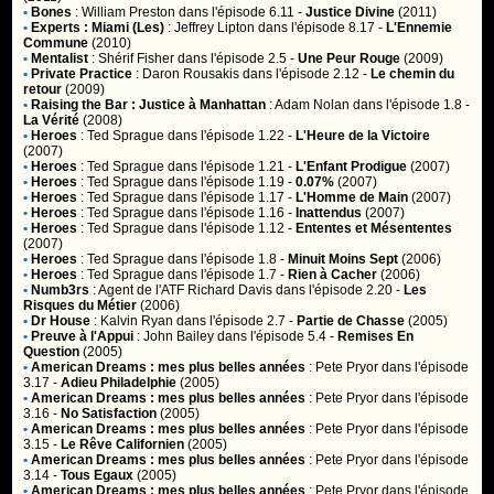
•
Bones
:
William Preston
dans l'épisode 6.11 -
Justice Divine
(2011)
•
Experts : Miami (Les)
:
Jeffrey Lipton
dans l'épisode 8.17 -
L'Ennemie
Commune
(2010)
•
Mentalist
:
Shérif Fisher
dans l'épisode 2.5 -
Une Peur Rouge
(2009)
•
Private Practice
:
Daron Rousakis
dans l'épisode 2.12 -
Le chemin du
retour
(2009)
•
Raising the Bar : Justice à Manhattan
:
Adam Nolan
dans l'épisode 1.8 -
La Vérité
(2008)
•
Heroes
:
Ted Sprague
dans l'épisode 1.22 -
L'Heure de la Victoire
(2007)
•
Heroes
:
Ted Sprague
dans l'épisode 1.21 -
L'Enfant Prodigue
(2007)
•
Heroes
:
Ted Sprague
dans l'épisode 1.19 -
0.07%
(2007)
•
Heroes
:
Ted Sprague
dans l'épisode 1.17 -
L'Homme de Main
(2007)
•
Heroes
:
Ted Sprague
dans l'épisode 1.16 -
Inattendus
(2007)
•
Heroes
:
Ted Sprague
dans l'épisode 1.12 -
Ententes et Mésententes
(2007)
•
Heroes
:
Ted Sprague
dans l'épisode 1.8 -
Minuit Moins Sept
(2006)
•
Heroes
:
Ted Sprague
dans l'épisode 1.7 -
Rien à Cacher
(2006)
•
Numb3rs
:
Agent de l'ATF Richard Davis
dans l'épisode 2.20 -
Les
Risques du Métier
(2006)
•
Dr House
:
Kalvin Ryan
dans l'épisode 2.7 -
Partie de Chasse
(2005)
•
Preuve à l'Appui
:
John Bailey
dans l'épisode 5.4 -
Remises En
Question
(2005)
•
American Dreams : mes plus belles années
:
Pete Pryor
dans l'épisode
3.17 -
Adieu Philadelphie
(2005)
•
American Dreams : mes plus belles années
:
Pete Pryor
dans l'épisode
3.16 -
No Satisfaction
(2005)
•
American Dreams : mes plus belles années
:
Pete Pryor
dans l'épisode
3.15 -
Le Rêve Californien
(2005)
•
American Dreams : mes plus belles années
:
Pete Pryor
dans l'épisode
3.14 -
Tous Egaux
(2005)
•
American Dreams : mes plus belles années
:
Pete Pryor
dans l'épisode