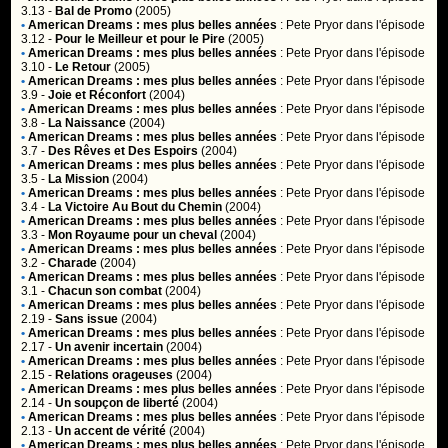
3.13 -
Bal de Promo
(2005)
•
American Dreams : mes plus belles années
:
Pete Pryor
dans l'épisode
3.12 -
Pour le Meilleur et pour le Pire
(2005)
•
American Dreams : mes plus belles années
:
Pete Pryor
dans l'épisode
3.10 -
Le Retour
(2005)
•
American Dreams : mes plus belles années
:
Pete Pryor
dans l'épisode
3.9 -
Joie et Réconfort
(2004)
•
American Dreams : mes plus belles années
:
Pete Pryor
dans l'épisode
3.8 -
La Naissance
(2004)
•
American Dreams : mes plus belles années
:
Pete Pryor
dans l'épisode
3.7 -
Des Rêves et Des Espoirs
(2004)
•
American Dreams : mes plus belles années
:
Pete Pryor
dans l'épisode
3.5 -
La Mission
(2004)
•
American Dreams : mes plus belles années
:
Pete Pryor
dans l'épisode
3.4 -
La Victoire Au Bout du Chemin
(2004)
•
American Dreams : mes plus belles années
:
Pete Pryor
dans l'épisode
3.3 -
Mon Royaume pour un cheval
(2004)
•
American Dreams : mes plus belles années
:
Pete Pryor
dans l'épisode
3.2 -
Charade
(2004)
•
American Dreams : mes plus belles années
:
Pete Pryor
dans l'épisode
3.1 -
Chacun son combat
(2004)
•
American Dreams : mes plus belles années
:
Pete Pryor
dans l'épisode
2.19 -
Sans issue
(2004)
•
American Dreams : mes plus belles années
:
Pete Pryor
dans l'épisode
2.17 -
Un avenir incertain
(2004)
•
American Dreams : mes plus belles années
:
Pete Pryor
dans l'épisode
2.15 -
Relations orageuses
(2004)
•
American Dreams : mes plus belles années
:
Pete Pryor
dans l'épisode
2.14 -
Un soupçon de liberté
(2004)
•
American Dreams : mes plus belles années
:
Pete Pryor
dans l'épisode
2.13 -
Un accent de vérité
(2004)
•
American Dreams : mes plus belles années
:
Pete Pryor
dans l'épisode