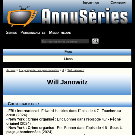
Inscription
Connexion
Séries
Personnalités
Médiathèque
Fiche
Liens
Accueil
>
Encyclopédie des personnalités
>
J
>
Will Janowitz
Will Janowitz
Guest star dans :
•
FBI : International
:
Edward Haskins
dans l'épisode 4.7 -
Toucher au
cœur
(2024)
•
New York : Crime organisé
:
Eric Bonner
dans l'épisode 4.7 -
Péché
originel
(2024)
•
New York : Crime organisé
:
Eric Bonner
dans l'épisode 4.6 -
Sous la
plage, abandonnées
(2024)