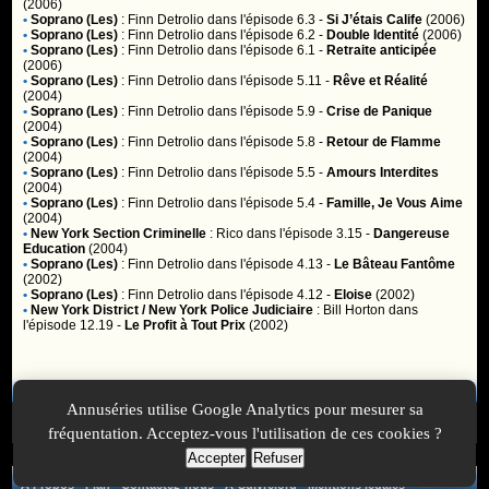
(2006)
•
Soprano (Les)
:
Finn Detrolio
dans l'épisode 6.3 -
Si J’étais Calife
(2006)
•
Soprano (Les)
:
Finn Detrolio
dans l'épisode 6.2 -
Double Identité
(2006)
•
Soprano (Les)
:
Finn Detrolio
dans l'épisode 6.1 -
Retraite anticipée
(2006)
•
Soprano (Les)
:
Finn Detrolio
dans l'épisode 5.11 -
Rêve et Réalité
(2004)
•
Soprano (Les)
:
Finn Detrolio
dans l'épisode 5.9 -
Crise de Panique
(2004)
•
Soprano (Les)
:
Finn Detrolio
dans l'épisode 5.8 -
Retour de Flamme
(2004)
•
Soprano (Les)
:
Finn Detrolio
dans l'épisode 5.5 -
Amours Interdites
(2004)
•
Soprano (Les)
:
Finn Detrolio
dans l'épisode 5.4 -
Famille, Je Vous Aime
(2004)
•
New York Section Criminelle
:
Rico
dans l'épisode 3.15 -
Dangereuse
Education
(2004)
•
Soprano (Les)
:
Finn Detrolio
dans l'épisode 4.13 -
Le Bâteau Fantôme
(2002)
•
Soprano (Les)
:
Finn Detrolio
dans l'épisode 4.12 -
Eloise
(2002)
•
New York District / New York Police Judiciaire
:
Bill Horton
dans
l'épisode 12.19 -
Le Profit à Tout Prix
(2002)
Membres
Annuséries utilise Google Analytics pour mesurer sa
Vous ne pouvez pas accéder aux fonctionnalités réservées aux
membres car vous n'êtes pas
inscrit
ou
identifié
.
fréquentation. Acceptez-vous l'utilisation de ces cookies ?
Accepter
Refuser
A Propos
-
Plan
-
Contactez-nous
-
A-Suivre.org
-
Mentions légales
-