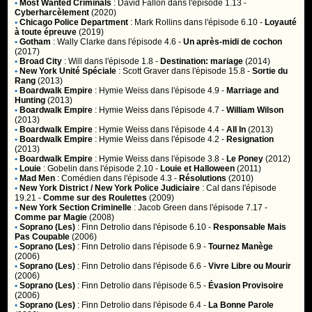
•
Most Wanted Criminals
:
David Fallon
dans l'épisode 1.13 -
Cyberharcèlement
(2020)
•
Chicago Police Department
:
Mark Rollins
dans l'épisode 6.10 -
Loyauté
à toute épreuve
(2019)
•
Gotham
:
Wally Clarke
dans l'épisode 4.6 -
Un après-midi de cochon
(2017)
•
Broad City
:
Will
dans l'épisode 1.8 -
Destination: mariage
(2014)
•
New York Unité Spéciale
:
Scott Graver
dans l'épisode 15.8 -
Sortie du
Rang
(2013)
•
Boardwalk Empire
:
Hymie Weiss
dans l'épisode 4.9 -
Marriage and
Hunting
(2013)
•
Boardwalk Empire
:
Hymie Weiss
dans l'épisode 4.7 -
William Wilson
(2013)
•
Boardwalk Empire
:
Hymie Weiss
dans l'épisode 4.4 -
All In
(2013)
•
Boardwalk Empire
:
Hymie Weiss
dans l'épisode 4.2 -
Resignation
(2013)
•
Boardwalk Empire
:
Hymie Weiss
dans l'épisode 3.8 -
Le Poney
(2012)
•
Louie
:
Gobelin
dans l'épisode 2.10 -
Louie et Halloween
(2011)
•
Mad Men
:
Comédien
dans l'épisode 4.3 -
Résolutions
(2010)
•
New York District / New York Police Judiciaire
:
Cal
dans l'épisode
19.21 -
Comme sur des Roulettes
(2009)
•
New York Section Criminelle
:
Jacob Green
dans l'épisode 7.17 -
Comme par Magie
(2008)
•
Soprano (Les)
:
Finn Detrolio
dans l'épisode 6.10 -
Responsable Mais
Pas Coupable
(2006)
•
Soprano (Les)
:
Finn Detrolio
dans l'épisode 6.9 -
Tournez Manège
(2006)
•
Soprano (Les)
:
Finn Detrolio
dans l'épisode 6.6 -
Vivre Libre ou Mourir
(2006)
•
Soprano (Les)
:
Finn Detrolio
dans l'épisode 6.5 -
Évasion Provisoire
(2006)
•
Soprano (Les)
:
Finn Detrolio
dans l'épisode 6.4 -
La Bonne Parole