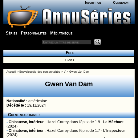
Inscription
Connexion
Séries
Personnalités
Médiathèque
Fiche
Liens
Accueil
>
Encyclopédie des personnalités
>
V
>
Gwen Van Dam
Gwen Van Dam
Nationalité :
américaine
Décédé le :
19/11/2024
Guest star dans :
•
Chinatown, intérieur
:
Hazel Carrey
dans l'épisode 1.9 -
Le Méchant
(2024)
•
Chinatown, intérieur
:
Hazel Carrey
dans l'épisode 1.7 -
L'Inspecteur
(2024)