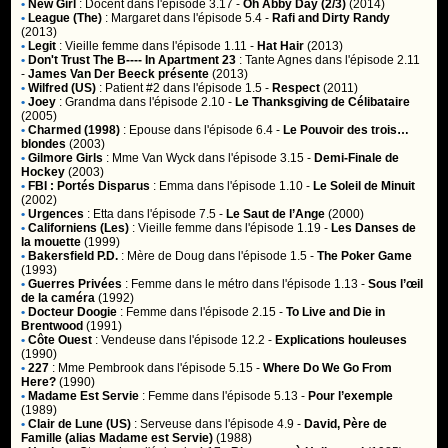
•
New Girl
:
Docent
dans l'épisode 3.17 -
Oh Abby Day (2/3)
(2014)
•
League (The)
:
Margaret
dans l'épisode 5.4 -
Rafi and Dirty Randy
(2013)
•
Legit
:
Vieille femme
dans l'épisode 1.11 -
Hat Hair
(2013)
•
Don't Trust The B---- In Apartment 23
:
Tante Agnes
dans l'épisode 2.11
-
James Van Der Beeck présente
(2013)
•
Wilfred (US)
:
Patient #2
dans l'épisode 1.5 -
Respect
(2011)
•
Joey
:
Grandma
dans l'épisode 2.10 -
Le Thanksgiving de Célibataire
(2005)
•
Charmed (1998)
:
Epouse
dans l'épisode 6.4 -
Le Pouvoir des trois…
blondes
(2003)
•
Gilmore Girls
:
Mme Van Wyck
dans l'épisode 3.15 -
Demi-Finale de
Hockey
(2003)
•
FBI : Portés Disparus
:
Emma
dans l'épisode 1.10 -
Le Soleil de Minuit
(2002)
•
Urgences
:
Etta
dans l'épisode 7.5 -
Le Saut de l’Ange
(2000)
•
Californiens (Les)
:
Vieille femme
dans l'épisode 1.19 -
Les Danses de
la mouette
(1999)
•
Bakersfield P.D.
:
Mère de Doug
dans l'épisode 1.5 -
The Poker Game
(1993)
•
Guerres Privées
:
Femme dans le métro
dans l'épisode 1.13 -
Sous l’œil
de la caméra
(1992)
•
Docteur Doogie
:
Femme
dans l'épisode 2.15 -
To Live and Die in
Brentwood
(1991)
•
Côte Ouest
:
Vendeuse
dans l'épisode 12.2 -
Explications houleuses
(1990)
•
227
:
Mme Pembrook
dans l'épisode 5.15 -
Where Do We Go From
Here?
(1990)
•
Madame Est Servie
:
Femme
dans l'épisode 5.13 -
Pour l’exemple
(1989)
•
Clair de Lune (US)
:
Serveuse
dans l'épisode 4.9 -
David, Père de
Famille (alias Madame est Servie)
(1988)