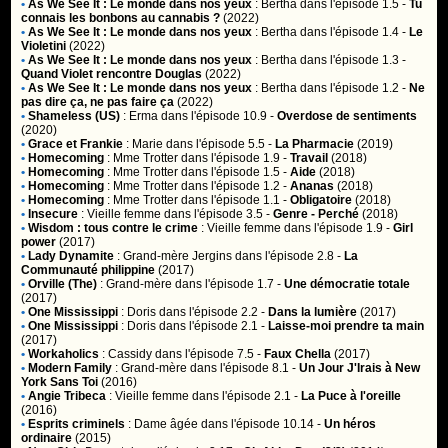
•
As We See It : Le monde dans nos yeux
:
Bertha
dans l'épisode 1.5 -
Tu
connais les bonbons au cannabis ?
(2022)
•
As We See It : Le monde dans nos yeux
:
Bertha
dans l'épisode 1.4 -
Le
Violetini
(2022)
•
As We See It : Le monde dans nos yeux
:
Bertha
dans l'épisode 1.3 -
Quand Violet rencontre Douglas
(2022)
•
As We See It : Le monde dans nos yeux
:
Bertha
dans l'épisode 1.2 -
Ne
pas dire ça, ne pas faire ça
(2022)
•
Shameless (US)
:
Erma
dans l'épisode 10.9 -
Overdose de sentiments
(2020)
•
Grace et Frankie
:
Marie
dans l'épisode 5.5 -
La Pharmacie
(2019)
•
Homecoming
:
Mme Trotter
dans l'épisode 1.9 -
Travail
(2018)
•
Homecoming
:
Mme Trotter
dans l'épisode 1.5 -
Aide
(2018)
•
Homecoming
:
Mme Trotter
dans l'épisode 1.2 -
Ananas
(2018)
•
Homecoming
:
Mme Trotter
dans l'épisode 1.1 -
Obligatoire
(2018)
•
Insecure
:
Vieille femme
dans l'épisode 3.5 -
Genre - Perché
(2018)
•
Wisdom : tous contre le crime
:
Vieille femme
dans l'épisode 1.9 -
Girl
power
(2017)
•
Lady Dynamite
:
Grand-mère Jergins
dans l'épisode 2.8 -
La
Communauté philippine
(2017)
•
Orville (The)
:
Grand-mère
dans l'épisode 1.7 -
Une démocratie totale
(2017)
•
One Mississippi
:
Doris
dans l'épisode 2.2 -
Dans la lumière
(2017)
•
One Mississippi
:
Doris
dans l'épisode 2.1 -
Laisse-moi prendre ta main
(2017)
•
Workaholics
:
Cassidy
dans l'épisode 7.5 -
Faux Chella
(2017)
•
Modern Family
:
Grand-mère
dans l'épisode 8.1 -
Un Jour J'Irais à New
York Sans Toi
(2016)
•
Angie Tribeca
:
Vieille femme
dans l'épisode 2.1 -
La Puce à l'oreille
(2016)
•
Esprits criminels
:
Dame âgée
dans l'épisode 10.14 -
Un héros
ordinaire
(2015)