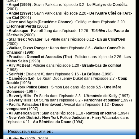
(2001)
•
Angel (1999)
:
Gavin Park
dans l'épisode 3.2 -
Le Martyre de Cordélia
(2001)
•
Angel (1999)
:
Gavin Park
dans l'épisode 2.20 -
De l'Autre Côté de l'Arc-
en-Ciel
(2001)
•
Once and Again (Deuxième Chance)
:
Collègue
dans l'épisode 2.20 -
L’Honneur Perdu
(2001)
•
Arabesque
:
Everett Jang
dans l'épisode 12.26 -
Téléfilm :
Le Pacte de
l'écrivain
(2000)
•
Star Trek : Voyager
:
Le Pilote
dans l'épisode 6.12 -
En un Clind'Oeil
(2000)
•
Walker, Texas Ranger
:
Kahn
dans l'épisode 8.6 -
Walker Connaît la
Chanson
(1999)
•
Practice : Donnell et Associés (The)
:
Policier
dans l'épisode 2.26 -
Les
Mains Sales
(1998)
•
Ally McBeal
:
Policier
dans l'épisode 1.20 -
Branle-bas de combat
(1998)
•
Seinfeld
:
Etudiant #1
dans l'épisode 9.16 -
La Brûlure
(1998)
•
Caméléon (Le)
:
Le Xuan Duc (Lenny Duke)
dans l'épisode 2.7 -
Coup
Double
(1998)
•
New York Police Blues
:
Simon Lee
dans l'épisode 5.5 -
Une Mère
Donneuse
(1997)
•
Beverly Hills
:
Dr Sturla
dans l'épisode 8.3 -
L’Amnésie de Kelly
(1997)
•
Beverly Hills
:
Dr Sturla
dans l'épisode 8.2 -
Pardonner et oublier
(1997)
•
Pacific Palisades / Brentwood
:
Avocat
dans l'épisode 1.12 -
Douce
vengeance
(1997)
•
All American Girl
:
Stan
dans l'épisode 1.10 -
Ratting on Ruthie
(1994)
•
New York District / New York Police Judiciaire
:
Harry Watanabe
dans
l'épisode 4.11 -
Au Bénéfice du Doute
(1994)
Producteur exécutif de :
•
Butterfly
(2025 - 2025)