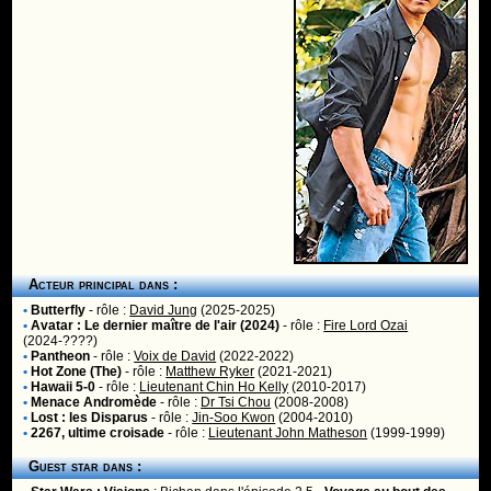
Acteur principal dans :
•
Butterfly
- rôle :
David Jung
(2025-2025)
•
Avatar : Le dernier maître de l'air (2024)
- rôle :
Fire Lord Ozai
(2024-????)
•
Pantheon
- rôle :
Voix de David
(2022-2022)
•
Hot Zone (The)
- rôle :
Matthew Ryker
(2021-2021)
•
Hawaii 5-0
- rôle :
Lieutenant Chin Ho Kelly
(2010-2017)
•
Menace Andromède
- rôle :
Dr Tsi Chou
(2008-2008)
•
Lost : les Disparus
- rôle :
Jin-Soo Kwon
(2004-2010)
•
2267, ultime croisade
- rôle :
Lieutenant John Matheson
(1999-1999)
Guest star dans :