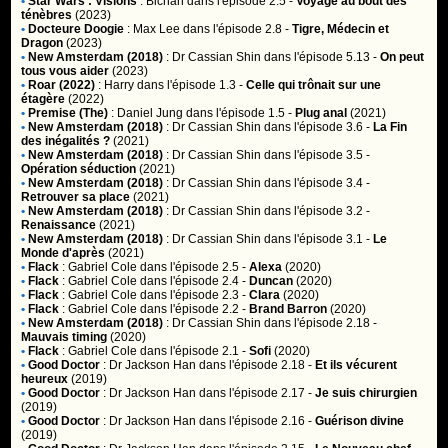
•
Star Wars : Visions
:
Bichan
dans l'épisode 2.5 -
Voyage au bout des
ténèbres
(2023)
•
Docteure Doogie
:
Max Lee
dans l'épisode 2.8 -
Tigre, Médecin et
Dragon
(2023)
•
New Amsterdam (2018)
:
Dr Cassian Shin
dans l'épisode 5.13 -
On peut
tous vous aider
(2023)
•
Roar (2022)
:
Harry
dans l'épisode 1.3 -
Celle qui trônait sur une
étagère
(2022)
•
Premise (The)
:
Daniel Jung
dans l'épisode 1.5 -
Plug anal
(2021)
•
New Amsterdam (2018)
:
Dr Cassian Shin
dans l'épisode 3.6 -
La Fin
des inégalités ?
(2021)
•
New Amsterdam (2018)
:
Dr Cassian Shin
dans l'épisode 3.5 -
Opération séduction
(2021)
•
New Amsterdam (2018)
:
Dr Cassian Shin
dans l'épisode 3.4 -
Retrouver sa place
(2021)
•
New Amsterdam (2018)
:
Dr Cassian Shin
dans l'épisode 3.2 -
Renaissance
(2021)
•
New Amsterdam (2018)
:
Dr Cassian Shin
dans l'épisode 3.1 -
Le
Monde d'après
(2021)
•
Flack
:
Gabriel Cole
dans l'épisode 2.5 -
Alexa
(2020)
•
Flack
:
Gabriel Cole
dans l'épisode 2.4 -
Duncan
(2020)
•
Flack
:
Gabriel Cole
dans l'épisode 2.3 -
Clara
(2020)
•
Flack
:
Gabriel Cole
dans l'épisode 2.2 -
Brand Barron
(2020)
•
New Amsterdam (2018)
:
Dr Cassian Shin
dans l'épisode 2.18 -
Mauvais timing
(2020)
•
Flack
:
Gabriel Cole
dans l'épisode 2.1 -
Sofi
(2020)
•
Good Doctor
:
Dr Jackson Han
dans l'épisode 2.18 -
Et ils vécurent
heureux
(2019)
•
Good Doctor
:
Dr Jackson Han
dans l'épisode 2.17 -
Je suis chirurgien
(2019)
•
Good Doctor
:
Dr Jackson Han
dans l'épisode 2.16 -
Guérison divine
(2019)