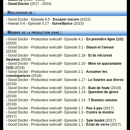
•
Good Doctor
(2017 - 2024)
Réalisateur de :
•
Good Doctor
- Episode 6.5 -
Essayer encore
(2022)
•
Hawaii 5-0
- Episode 5.17 -
Surveillance
(2015)
Membre de la production dans :
•
Good Doctor
- Producteur exécutif - Episode 4.1 -
En première ligne (1/2)
(2020)
•
Good Doctor
- Producteur exécutif - Episode 3.1 -
Shaun et l'amour
(2019)
•
Good Doctor
- Producteur exécutif - Episode 2.18 -
Et ils vécurent
heureux
(2019)
•
Good Doctor
- Producteur exécutif - Episode 2.10 -
Mise en quarantaine
(1/2)
(2018)
•
Good Doctor
- Producteur exécutif - Episode 2.1 -
Assumer les
conséquences
(2018)
•
Good Doctor
- Producteur exécutif - Episode 1.17 -
Le Sourire aux lèvres
(2018)
•
Good Doctor
- Producteur exécutif - Episode 1.15 -
Bain de foule
(2018)
•
Good Doctor
- Producteur exécutif - Episode 1.14 -
Question de genre
(2018)
•
Good Doctor
- Producteur exécutif - Episode 1.13 -
7 Bonnes raisons
(2018)
•
Good Doctor
- Producteur exécutif - Episode 1.7 -
Pas à pas
(2017)
•
Good Doctor
- Producteur exécutif - Episode 1.3 -
Contre la montre
(2017)
•
Good Doctor
- Producteur exécutif - Episode 1.2 -
Sale boulot
(2017)
•
Good Doctor
- Producteur exécutif - Episode 1.1 -
Éclat de verre
(2017)