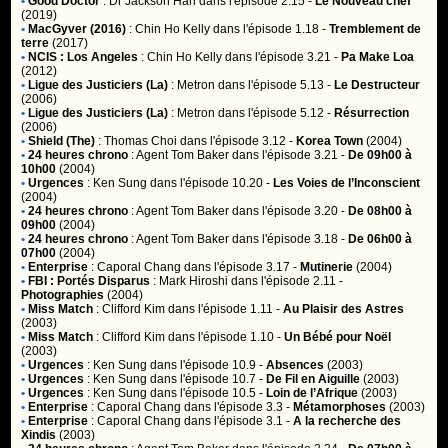
•
Good Doctor
:
Dr Jackson Han
dans l'épisode 2.15 -
Le Nouveau chef
(2019)
•
MacGyver (2016)
:
Chin Ho Kelly
dans l'épisode 1.18 -
Tremblement de
terre
(2017)
•
NCIS : Los Angeles
:
Chin Ho Kelly
dans l'épisode 3.21 -
Pa Make Loa
(2012)
•
Ligue des Justiciers (La)
:
Metron
dans l'épisode 5.13 -
Le Destructeur
(2006)
•
Ligue des Justiciers (La)
:
Metron
dans l'épisode 5.12 -
Résurrection
(2006)
•
Shield (The)
:
Thomas Choi
dans l'épisode 3.12 -
Korea Town
(2004)
•
24 heures chrono
:
Agent Tom Baker
dans l'épisode 3.21 -
De 09h00 à
10h00
(2004)
•
Urgences
:
Ken Sung
dans l'épisode 10.20 -
Les Voies de l’Inconscient
(2004)
•
24 heures chrono
:
Agent Tom Baker
dans l'épisode 3.20 -
De 08h00 à
09h00
(2004)
•
24 heures chrono
:
Agent Tom Baker
dans l'épisode 3.18 -
De 06h00 à
07h00
(2004)
•
Enterprise
:
Caporal Chang
dans l'épisode 3.17 -
Mutinerie
(2004)
•
FBI : Portés Disparus
:
Mark Hiroshi
dans l'épisode 2.11 -
Photographies
(2004)
•
Miss Match
:
Clifford Kim
dans l'épisode 1.11 -
Au Plaisir des Astres
(2003)
•
Miss Match
:
Clifford Kim
dans l'épisode 1.10 -
Un Bébé pour Noël
(2003)
•
Urgences
:
Ken Sung
dans l'épisode 10.9 -
Absences
(2003)
•
Urgences
:
Ken Sung
dans l'épisode 10.7 -
De Fil en Aiguille
(2003)
•
Urgences
:
Ken Sung
dans l'épisode 10.5 -
Loin de l’Afrique
(2003)
•
Enterprise
:
Caporal Chang
dans l'épisode 3.3 -
Métamorphoses
(2003)
•
Enterprise
:
Caporal Chang
dans l'épisode 3.1 -
A la recherche des
Xindis
(2003)