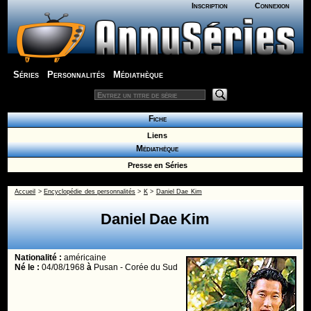
Inscription
Connexion
Séries
Personnalités
Médiathèque
Fiche
Liens
Médiathèque
Presse en Séries
Accueil
>
Encyclopédie des personnalités
>
K
>
Daniel Dae Kim
Daniel Dae Kim
Nationalité :
américaine
Né le :
04/08/1968
à
Pusan - Corée du Sud