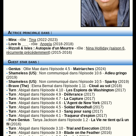
Actrice principale dans :
•
Minx
- rôle :
Tina
(2022-2023)
•
Love Is ___
- rôle :
Angela
(2018-2018)
•
Rizzoli & Isles : Autopsie d'un Meurtre
- rôle :
Nina Holliday (saison 6,
récurrente précédemment)
(2015-2016)
Guest star dans :
•
Genius
:
Ollie Mae
dans l'épisode 4.5 -
Matriarches
(2024)
•
Shameless (US)
:
Non communiqué
dans l'épisode 10.6 -
Adieu gringo
(2019)
•
Shameless (US)
:
Non communiqué
dans l'épisode 10.5 -
Sparky
(2019)
•
Brave (The)
:
Elena Bernal
dans l'épisode 1.11 -
Cloué au sol
(2018)
•
Turn
:
Abigail
dans l'épisode 4.10 -
Les Espions de Washington
(2017)
•
Turn
:
Abigail
dans l'épisode 4.9 -
Délivrance
(2017)
•
Turn
:
Abigail
dans l'épisode 4.7 -
La Capture
(2017)
•
Turn
:
Abigail
dans l'épisode 4.6 -
L'Agent de New York
(2017)
•
Turn
:
Abigail
dans l'épisode 4.5 -
Soldat Woodhull
(2017)
•
Turn
:
Abigail
dans l'épisode 4.3 -
Sang pour sang
(2017)
•
Turn
:
Abigail
dans l'épisode 4.1 -
Traqueur d'espion
(2017)
•
Pure Genius
:
Tanya Jackson
dans l'épisode 1.2 -
La Vie ne tient qu'à un
fil
(2016)
•
Turn
:
Abigail
dans l'épisode 3.10 -
Trial and Execution
(2016)
•
Turn
:
Abigail
dans l'épisode 3.9 -
Blade on the Feather
(2016)