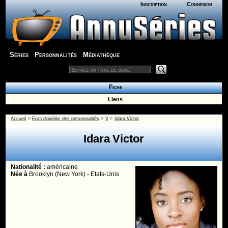
Inscription
Connexion
Séries
Personnalités
Médiathèque
Fiche
Liens
Accueil
>
Encyclopédie des personnalités
>
V
>
Idara Victor
Idara Victor
Nationalité :
américaine
Née
à
Brooklyn (New York) - Etats-Unis