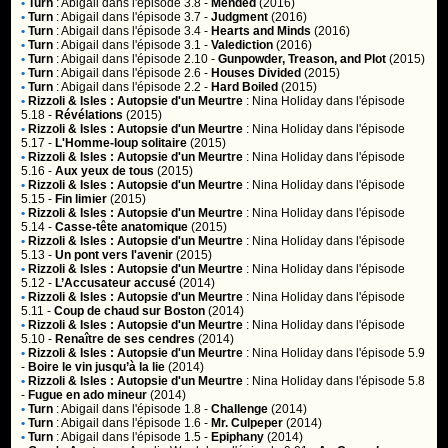
•
Turn
:
Abigail
dans l'épisode 3.8 -
Mended
(2016)
•
Turn
:
Abigail
dans l'épisode 3.7 -
Judgment
(2016)
•
Turn
:
Abigail
dans l'épisode 3.4 -
Hearts and Minds
(2016)
•
Turn
:
Abigail
dans l'épisode 3.1 -
Valediction
(2016)
•
Turn
:
Abigail
dans l'épisode 2.10 -
Gunpowder, Treason, and Plot
(2015)
•
Turn
:
Abigail
dans l'épisode 2.6 -
Houses Divided
(2015)
•
Turn
:
Abigail
dans l'épisode 2.2 -
Hard Boiled
(2015)
•
Rizzoli & Isles : Autopsie d'un Meurtre
:
Nina Holiday
dans l'épisode
5.18 -
Révélations
(2015)
•
Rizzoli & Isles : Autopsie d'un Meurtre
:
Nina Holiday
dans l'épisode
5.17 -
L'Homme-loup solitaire
(2015)
•
Rizzoli & Isles : Autopsie d'un Meurtre
:
Nina Holiday
dans l'épisode
5.16 -
Aux yeux de tous
(2015)
•
Rizzoli & Isles : Autopsie d'un Meurtre
:
Nina Holiday
dans l'épisode
5.15 -
Fin limier
(2015)
•
Rizzoli & Isles : Autopsie d'un Meurtre
:
Nina Holiday
dans l'épisode
5.14 -
Casse-tête anatomique
(2015)
•
Rizzoli & Isles : Autopsie d'un Meurtre
:
Nina Holiday
dans l'épisode
5.13 -
Un pont vers l'avenir
(2015)
•
Rizzoli & Isles : Autopsie d'un Meurtre
:
Nina Holiday
dans l'épisode
5.12 -
L’Accusateur accusé
(2014)
•
Rizzoli & Isles : Autopsie d'un Meurtre
:
Nina Holiday
dans l'épisode
5.11 -
Coup de chaud sur Boston
(2014)
•
Rizzoli & Isles : Autopsie d'un Meurtre
:
Nina Holiday
dans l'épisode
5.10 -
Renaître de ses cendres
(2014)
•
Rizzoli & Isles : Autopsie d'un Meurtre
:
Nina Holiday
dans l'épisode 5.9
-
Boire le vin jusqu’à la lie
(2014)
•
Rizzoli & Isles : Autopsie d'un Meurtre
:
Nina Holiday
dans l'épisode 5.8
-
Fugue en ado mineur
(2014)
•
Turn
:
Abigail
dans l'épisode 1.8 -
Challenge
(2014)
•
Turn
:
Abigail
dans l'épisode 1.6 -
Mr. Culpeper
(2014)
•
Turn
:
Abigail
dans l'épisode 1.5 -
Epiphany
(2014)