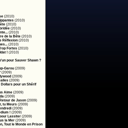
se
(2010)
ippantes
(2010)
ète
(2010)
bridée
(2010)
te...
(2010)
re de la Bête
(2010)
e Réflexion
(2010)
es...
(2010)
rop Fortes
(2010)
dat !
(2010)
qu'un pour Sauver Shawn ?
oup-Garou
(2009)
?
(2009)
llywood
(2009)
alles
(2009)
Dollars pour un Shérif
ous Aime
(2009)
da
(2009)
 Retour de Jason
(2009)
, tu Meurs
(2009)
endredi
(2009)
édium !
(2009)
pour Lassiter
(2009)
us la Mer
(2009)
n, Tout le Monde en Prison