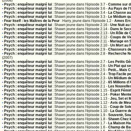
(2008)
•
Psych : enquêteur malgré lui
:
Shawn jeune
dans l'épisode 3.7 -
Comme sur de
•
Psych : enquêteur malgré lui
:
Shawn jeune
dans l'épisode 3.6 -
Au Pays de l'
•
Psych : enquêteur malgré lui
:
Shawn jeune
dans l'épisode 3.4 -
La Chasse au
•
Psych : enquêteur malgré lui
:
Shawn jeune
dans l'épisode 3.3 -
Le Médium qu
•
Fear Itself : les Maîtres de la Peur
:
Harry, jeune
dans l'épisode 1.2 -
Ames Err
•
Psych : enquêteur malgré lui
:
Shawn jeune
dans l'épisode 2.16 -
Une Nuit au
•
Psych : enquêteur malgré lui
:
Shawn jeune
dans l'épisode 2.14 -
Dans le Secr
•
Psych : enquêteur malgré lui
:
Shawn jeune
dans l'épisode 2.13 -
Un Rôle de 
•
Psych : enquêteur malgré lui
:
Shawn jeune
dans l'épisode 2.12 -
Coups de Vi
•
Psych : enquêteur malgré lui
:
Shawn jeune
dans l'épisode 2.11 -
Mariage en 
•
Psych : enquêteur malgré lui
:
Shawn jeune
dans l'épisode 2.10 -
Un Mort au P
•
Psych : enquêteur malgré lui
:
Shawn jeune
dans l'épisode 2.9 -
Chasseurs d
•
Psych : enquêteur malgré lui
:
Shawn jeune
dans l'épisode 2.8 -
Recherche N
(2007)
•
Psych : enquêteur malgré lui
:
Shawn jeune
dans l'épisode 2.7 -
Les Petits Gé
•
Psych : enquêteur malgré lui
:
Shawn jeune
dans l'épisode 2.6 -
Un Plat qui s
•
Psych : enquêteur malgré lui
:
Shawn jeune
dans l'épisode 2.5 -
Petit... Mais 
•
Psych : enquêteur malgré lui
:
Shawn jeune
dans l'épisode 2.4 -
Trop Facile p
•
Psych : enquêteur malgré lui
:
Shawn jeune
dans l'épisode 2.3 -
Un Médium de
•
Psych : enquêteur malgré lui
:
Shawn jeune
dans l'épisode 2.2 -
65 Millions d
•
Psych : enquêteur malgré lui
:
Shawn jeune
dans l'épisode 2.1 -
Les Nouvelle
•
Psych : enquêteur malgré lui
:
Shawn jeune
dans l'épisode 1.15 -
Esprit Fémin
•
Psych : enquêteur malgré lui
:
Shawn jeune
dans l'épisode 1.14 -
Poker Ment
•
Psych : enquêteur malgré lui
:
Shawn jeune
dans l'épisode 1.13 -
Jeu, Set et 
•
Psych : enquêteur malgré lui
:
Shawn jeune
dans l'épisode 1.12 -
Avis de Meu
•
Psych : enquêteur malgré lui
:
Shawn jeune
dans l'épisode 1.11 -
Coup de Sole
•
Psych : enquêteur malgré lui
:
Shawn jeune
dans l'épisode 1.10 -
La Guerre de
•
Psych : enquêteur malgré lui
:
Shawn jeune
dans l'épisode 1.9 -
Souvenir, Sou
•
Psych : enquêteur malgré lui
:
Shawn jeune
dans l'épisode 1.8 -
Shawn Chez l
•
Psych : enquêteur malgré lui
:
Shawn jeune
dans l'épisode 1.7 -
La Maison Ha
•
Psych : enquêteur malgré lui
:
Shawn jeune
dans l'épisode 1.6 -
Champ de Bat