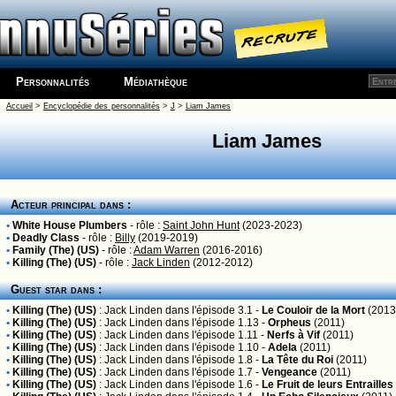
Personnalités
Médiathèque
Accueil
>
Encyclopédie des personnalités
>
J
>
Liam James
Liam James
Acteur principal dans :
•
White House Plumbers
- rôle :
Saint John Hunt
(2023-2023)
•
Deadly Class
- rôle :
Billy
(2019-2019)
•
Family (The) (US)
- rôle :
Adam Warren
(2016-2016)
•
Killing (The) (US)
- rôle :
Jack Linden
(2012-2012)
Guest star dans :
•
Killing (The) (US)
:
Jack Linden
dans l'épisode 3.1 -
Le Couloir de la Mort
(2013
•
Killing (The) (US)
:
Jack Linden
dans l'épisode 1.13 -
Orpheus
(2011)
•
Killing (The) (US)
:
Jack Linden
dans l'épisode 1.11 -
Nerfs à Vif
(2011)
•
Killing (The) (US)
:
Jack Linden
dans l'épisode 1.10 -
Adela
(2011)
•
Killing (The) (US)
:
Jack Linden
dans l'épisode 1.8 -
La Tête du Roi
(2011)
•
Killing (The) (US)
:
Jack Linden
dans l'épisode 1.7 -
Vengeance
(2011)
•
Killing (The) (US)
:
Jack Linden
dans l'épisode 1.6 -
Le Fruit de leurs Entrailles