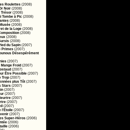
s Roulettes
(2008)
Or Noir
(2008)
 Trésor
(2008)
i Tombe à Pic
(2008)
antes
(2008)
 Musée
(2008)
et de la Loge
(2008)
Composition
(2008)
eux
(2008)
Sursis
(2008)
ied du Sapin
(2007)
e Primes
(2007)
ounous Désespérément
nies
(2007)
e Mange Froid
(2007)
Costaud
(2007)
our Être Possible
(2007)
 Trop
(2007)
'Années plus Tôt
(2007)
s Stars
(2007)
in
(2007)
eur
(2007)
Meurtre
(2007)
rtre
(2007)
il
(2007)
 l'Étoile
(2007)
venir
(2007)
es Super-Héros
(2006)
ntée
(2006)
aille
(2006)