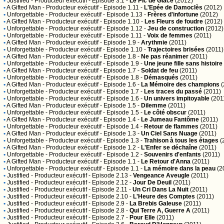
•
Justified
- Producteur exécutif - Episode 3.1 -
Le Pic de Glace
(2012)
•
A Gifted Man
- Producteur exécutif - Episode 1.11 -
L'Epée de Damoclès
(2012)
•
Unforgettable
- Producteur exécutif - Episode 1.13 -
Frères d'infortune
(2012)
•
A Gifted Man
- Producteur exécutif - Episode 1.10 -
Les Fleurs de foudre
(2012)
•
Unforgettable
- Producteur exécutif - Episode 1.12 -
Jeu de construction
(2012)
•
Unforgettable
- Producteur exécutif - Episode 1.11 -
Voix de femmes
(2011)
•
A Gifted Man
- Producteur exécutif - Episode 1.9 -
Arythmie
(2011)
•
Unforgettable
- Producteur exécutif - Episode 1.10 -
Trajectoires brisées
(2011)
•
A Gifted Man
- Producteur exécutif - Episode 1.8 -
Ne pas réanimer
(2011)
•
Unforgettable
- Producteur exécutif - Episode 1.9 -
Une jeune fille sans histoire
•
A Gifted Man
- Producteur exécutif - Episode 1.7 -
Soldat de feu
(2011)
•
Unforgettable
- Producteur exécutif - Episode 1.8 -
Démasqués
(2011)
•
A Gifted Man
- Producteur exécutif - Episode 1.6 -
La Mémoire des champions
(
•
Unforgettable
- Producteur exécutif - Episode 1.7 -
Les traces du passé
(2011)
•
Unforgettable
- Producteur exécutif - Episode 1.6 -
Un univers impitoyable
(201
•
A Gifted Man
- Producteur exécutif - Episode 1.5 -
Dilemme
(2011)
•
Unforgettable
- Producteur exécutif - Episode 1.5 -
Le côté obscur
(2011)
•
A Gifted Man
- Producteur exécutif - Episode 1.4 -
Le Jumeau Fantôme
(2011)
•
Unforgettable
- Producteur exécutif - Episode 1.4 -
Retour de flammes
(2011)
•
A Gifted Man
- Producteur exécutif - Episode 1.3 -
Un Ciel Sans Nuage
(2011)
•
Unforgettable
- Producteur exécutif - Episode 1.3 -
Trahison à tous les étages
(
•
A Gifted Man
- Producteur exécutif - Episode 1.2 -
L'Enfer se déchaîne
(2011)
•
Unforgettable
- Producteur exécutif - Episode 1.2 -
Souvenirs d'enfants
(2011)
•
A Gifted Man
- Producteur exécutif - Episode 1.1 -
Le Retour d'Anna
(2011)
•
Unforgettable
- Producteur exécutif - Episode 1.1 -
La mémoire dans la peau
(2
•
Justified
- Producteur exécutif - Episode 2.13 -
Vengeance Aveugle
(2011)
•
Justified
- Producteur exécutif - Episode 2.12 -
Jour De Deuil
(2011)
•
Justified
- Producteur exécutif - Episode 2.11 -
Un Cri Dans La Nuit
(2011)
•
Justified
- Producteur exécutif - Episode 2.10 -
L'Heure des Comptes
(2011)
•
Justified
- Producteur exécutif - Episode 2.9 -
La Brebis Galeuse
(2011)
•
Justified
- Producteur exécutif - Episode 2.8 -
Qui Terre A, Guerre A
(2011)
•
Justified
- Producteur exécutif - Episode 2.7 -
Pour Elle
(2011)