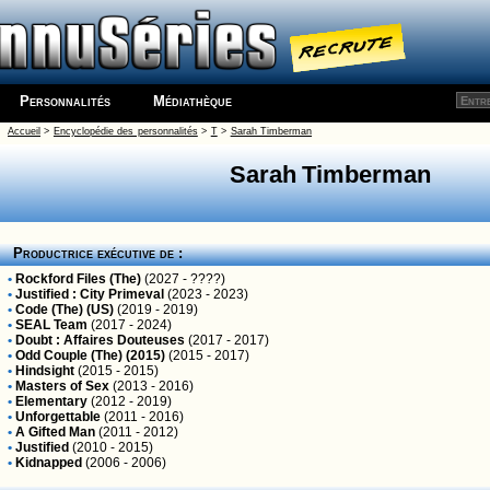
Personnalités
Médiathèque
Accueil
>
Encyclopédie des personnalités
>
T
>
Sarah Timberman
Sarah Timberman
Productrice exécutive de :
•
Rockford Files (The)
(2027 - ????)
•
Justified : City Primeval
(2023 - 2023)
•
Code (The) (US)
(2019 - 2019)
•
SEAL Team
(2017 - 2024)
•
Doubt : Affaires Douteuses
(2017 - 2017)
•
Odd Couple (The) (2015)
(2015 - 2017)
•
Hindsight
(2015 - 2015)
•
Masters of Sex
(2013 - 2016)
•
Elementary
(2012 - 2019)
•
Unforgettable
(2011 - 2016)
•
A Gifted Man
(2011 - 2012)
•
Justified
(2010 - 2015)
•
Kidnapped
(2006 - 2006)