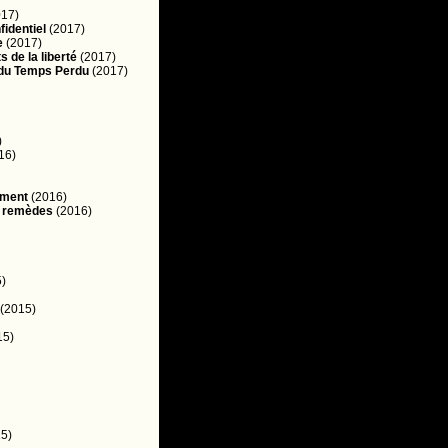
17)
fidentiel
(2017)
e
(2017)
 de la liberté
(2017)
 du Temps Perdu
(2017)
)
16)
ement
(2016)
s remèdes
(2016)
)
(2015)
15)
5)