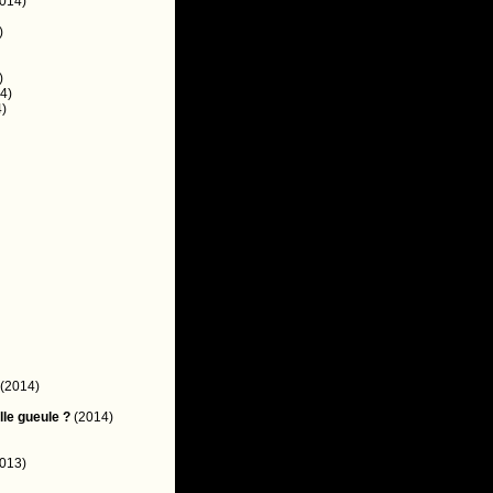
014)
)
)
4)
)
(2014)
lle gueule ?
(2014)
013)