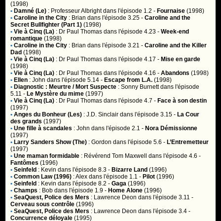
(1998)
•
Damné (Le)
:
Professeur Albright
dans l'épisode 1.2 -
Fournaise
(1998)
•
Caroline in the City
:
Brian
dans l'épisode 3.25 -
Caroline and the
Secret Bullfighter (Part 1)
(1998)
•
Vie à Cinq (La)
:
Dr Paul Thomas
dans l'épisode 4.23 -
Week-end
romantique
(1998)
•
Caroline in the City
:
Brian
dans l'épisode 3.21 -
Caroline and the Killer
Dad
(1998)
•
Vie à Cinq (La)
:
Dr Paul Thomas
dans l'épisode 4.17 -
Mise en garde
(1998)
•
Vie à Cinq (La)
:
Dr Paul Thomas
dans l'épisode 4.16 -
Abandons
(1998)
•
Ellen
:
John
dans l'épisode 5.14 -
Escape from L.A.
(1998)
•
Diagnostic : Meurtre / Mort Suspecte
:
Sonny Burnett
dans l'épisode
5.11 -
Le Mystère du mime
(1997)
•
Vie à Cinq (La)
:
Dr Paul Thomas
dans l'épisode 4.7 -
Face à son destin
(1997)
•
Anges du Bonheur (Les)
:
J.D. Sinclair
dans l'épisode 3.15 -
La Cour
des grands
(1997)
•
Une fille à scandales
:
John
dans l'épisode 2.1 -
Nora Démissionne
(1997)
•
Larry Sanders Show (The)
:
Gordon
dans l'épisode 5.6 -
L’Entremetteur
(1997)
•
Une maman formidable
:
Révérend Tom Maxwell
dans l'épisode 4.6 -
Fantômes
(1996)
•
Seinfeld
:
Kevin
dans l'épisode 8.3 -
Bizarre Land
(1996)
•
Common Law (1996)
:
Alex
dans l'épisode 1.1 -
Pilot
(1996)
•
Seinfeld
:
Kevin
dans l'épisode 8.2 -
Gaga
(1996)
•
Champs
:
Bob
dans l'épisode 1.9 -
Home Alone
(1996)
•
SeaQuest, Police des Mers
:
Lawrence Deon
dans l'épisode 3.11 -
Cerveau sous contrôle
(1996)
•
SeaQuest, Police des Mers
:
Lawrence Deon
dans l'épisode 3.4 -
Concurrence déloyale
(1995)