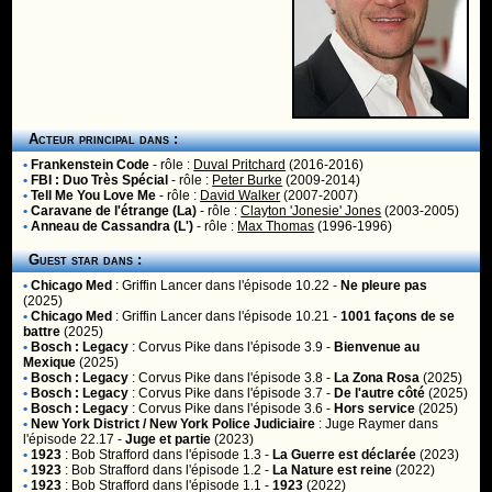
Acteur principal dans :
•
Frankenstein Code
- rôle :
Duval Pritchard
(2016-2016)
•
FBI : Duo Très Spécial
- rôle :
Peter Burke
(2009-2014)
•
Tell Me You Love Me
- rôle :
David Walker
(2007-2007)
•
Caravane de l'étrange (La)
- rôle :
Clayton 'Jonesie' Jones
(2003-2005)
•
Anneau de Cassandra (L')
- rôle :
Max Thomas
(1996-1996)
Guest star dans :
•
Chicago Med
:
Griffin Lancer
dans l'épisode 10.22 -
Ne pleure pas
(2025)
•
Chicago Med
:
Griffin Lancer
dans l'épisode 10.21 -
1001 façons de se
battre
(2025)
•
Bosch : Legacy
:
Corvus Pike
dans l'épisode 3.9 -
Bienvenue au
Mexique
(2025)
•
Bosch : Legacy
:
Corvus Pike
dans l'épisode 3.8 -
La Zona Rosa
(2025)
•
Bosch : Legacy
:
Corvus Pike
dans l'épisode 3.7 -
De l'autre côté
(2025)
•
Bosch : Legacy
:
Corvus Pike
dans l'épisode 3.6 -
Hors service
(2025)
•
New York District / New York Police Judiciaire
:
Juge Raymer
dans
l'épisode 22.17 -
Juge et partie
(2023)
•
1923
:
Bob Strafford
dans l'épisode 1.3 -
La Guerre est déclarée
(2023)
•
1923
:
Bob Strafford
dans l'épisode 1.2 -
La Nature est reine
(2022)
•
1923
:
Bob Strafford
dans l'épisode 1.1 -
1923
(2022)