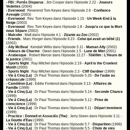
•
FBI : Portés Disparus
:
Jim Cooper
dans l'épisode 2.22 -
Joueurs
Vedettes
(2004)
•
Everwood
:
Reverend Tom Keyes
dans l'épisode 2.6 -
Confiance
Aveugle
(2003)
•
Everwood
:
Rev. Tom Keyes
dans l'épisode 1.15 -
Un Week-End à la
Neige
(2003)
•
Everwood
:
Rev. Tom Keyes
dans l'épisode 1.8 -
Jusqu'a ce que la Mort
nous Sépare
(2002)
•
Malcolm
:
Matt
dans l'épisode 4.1 -
Zizanie au Zoo
(2002)
•
Friends
:
Marc Horger
dans l'épisode 8.23 -
Celui qui avait un bébé (1)
(2002)
•
Ally McBeal
:
Kendall Willis
dans l'épisode 5.11 -
Maman Ally
(2002)
•
Voleurs de Charme
:
Owen
dans l'épisode 1.5 -
Lune de Miel
(2001)
•
Arabesque
:
Robert Mercer
dans l'épisode 12.27 -
Téléfilm :
L'Heure de
la justice
(2001)
•
Sports Night
:
Ray Mitchel
dans l'épisode 2.19 -
April is the Cruelest
Month
(2000)
•
Sports Night
:
Ray Mitchel
dans l'épisode 2.3 -
Cliff Gardner
(1999)
•
Vie à Cinq (La)
:
Dr Paul Thomas
dans l'épisode 5.20 -
De l'aube au
crépuscule
(1999)
•
Caméléon (Le)
:
Eddie Fontenot
dans l'épisode 3.13 -
Affaires de
Famille
(1999)
•
Vie à Cinq (La)
:
Dr Paul Thomas
dans l'épisode 5.14 -
Seconde Chance
(1999)
•
Vie à Cinq (La)
:
Dr Paul Thomas
dans l'épisode 5.12 -
Prise de
conscience
(1999)
•
Vie à Cinq (La)
:
Dr Paul Thomas
dans l'épisode 5.11 -
Départ imminent
(1999)
•
Practice : Donnell et Associés (The)
:
Jerry Green
dans l'épisode 3.11 -
La Goutte d'Eau
(1999)
•
Vie à Cinq (La)
:
Dr Paul Thomas
dans l'épisode 5.7 -
Disparition
(1998)
•
Vie à Cinq (La)
:
Dr Paul Thomas
dans l'épisode 5.5 -
Choix de vies