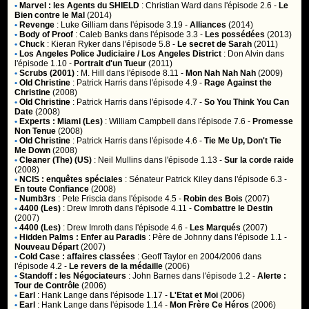
•
Marvel : les Agents du SHIELD
:
Christian Ward
dans l'épisode 2.6 -
Le
Bien contre le Mal
(2014)
•
Revenge
:
Luke Gilliam
dans l'épisode 3.19 -
Alliances
(2014)
•
Body of Proof
:
Caleb Banks
dans l'épisode 3.3 -
Les possédées
(2013)
•
Chuck
:
Kieran Ryker
dans l'épisode 5.8 -
Le secret de Sarah
(2011)
•
Los Angeles Police Judiciaire / Los Angeles District
:
Don Alvin
dans
l'épisode 1.10 -
Portrait d'un Tueur
(2011)
•
Scrubs (2001)
:
M. Hill
dans l'épisode 8.11 -
Mon Nah Nah Nah
(2009)
•
Old Christine
:
Patrick Harris
dans l'épisode 4.9 -
Rage Against the
Christine
(2008)
•
Old Christine
:
Patrick Harris
dans l'épisode 4.7 -
So You Think You Can
Date
(2008)
•
Experts : Miami (Les)
:
William Campbell
dans l'épisode 7.6 -
Promesse
Non Tenue
(2008)
•
Old Christine
:
Patrick Harris
dans l'épisode 4.6 -
Tie Me Up, Don't Tie
Me Down
(2008)
•
Cleaner (The) (US)
:
Neil Mullins
dans l'épisode 1.13 -
Sur la corde raide
(2008)
•
NCIS : enquêtes spéciales
:
Sénateur Patrick Kiley
dans l'épisode 6.3 -
En toute Confiance
(2008)
•
Numb3rs
:
Pete Friscia
dans l'épisode 4.5 -
Robin des Bois
(2007)
•
4400 (Les)
:
Drew Imroth
dans l'épisode 4.11 -
Combattre le Destin
(2007)
•
4400 (Les)
:
Drew Imroth
dans l'épisode 4.6 -
Les Marqués
(2007)
•
Hidden Palms : Enfer au Paradis
:
Père de Johnny
dans l'épisode 1.1 -
Nouveau Départ
(2007)
•
Cold Case : affaires classées
:
Geoff Taylor en 2004/2006
dans
l'épisode 4.2 -
Le revers de la médaille
(2006)
•
Standoff : les Négociateurs
:
John Barnes
dans l'épisode 1.2 -
Alerte :
Tour de Contrôle
(2006)
•
Earl
:
Hank Lange
dans l'épisode 1.17 -
L'Etat et Moi
(2006)
•
Earl
:
Hank Lange
dans l'épisode 1.14 -
Mon Frère Ce Héros
(2006)