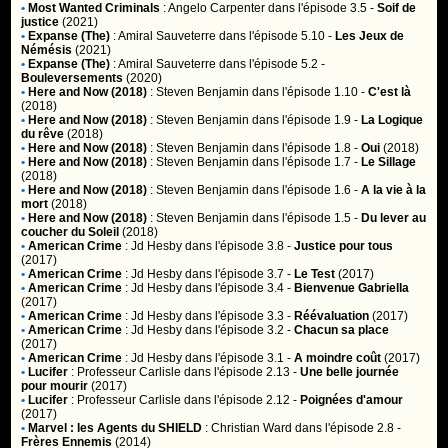
•
Most Wanted Criminals
:
Angelo Carpenter
dans l'épisode 3.5 -
Soif de
justice
(2021)
•
Expanse (The)
:
Amiral Sauveterre
dans l'épisode 5.10 -
Les Jeux de
Némésis
(2021)
•
Expanse (The)
:
Amiral Sauveterre
dans l'épisode 5.2 -
Bouleversements
(2020)
•
Here and Now (2018)
:
Steven Benjamin
dans l'épisode 1.10 -
C'est là
(2018)
•
Here and Now (2018)
:
Steven Benjamin
dans l'épisode 1.9 -
La Logique
du rêve
(2018)
•
Here and Now (2018)
:
Steven Benjamin
dans l'épisode 1.8 -
Oui
(2018)
•
Here and Now (2018)
:
Steven Benjamin
dans l'épisode 1.7 -
Le Sillage
(2018)
•
Here and Now (2018)
:
Steven Benjamin
dans l'épisode 1.6 -
A la vie à la
mort
(2018)
•
Here and Now (2018)
:
Steven Benjamin
dans l'épisode 1.5 -
Du lever au
coucher du Soleil
(2018)
•
American Crime
:
Jd Hesby
dans l'épisode 3.8 -
Justice pour tous
(2017)
•
American Crime
:
Jd Hesby
dans l'épisode 3.7 -
Le Test
(2017)
•
American Crime
:
Jd Hesby
dans l'épisode 3.4 -
Bienvenue Gabriella
(2017)
•
American Crime
:
Jd Hesby
dans l'épisode 3.3 -
Réévaluation
(2017)
•
American Crime
:
Jd Hesby
dans l'épisode 3.2 -
Chacun sa place
(2017)
•
American Crime
:
Jd Hesby
dans l'épisode 3.1 -
A moindre coût
(2017)
•
Lucifer
:
Professeur Carlisle
dans l'épisode 2.13 -
Une belle journée
pour mourir
(2017)
•
Lucifer
:
Professeur Carlisle
dans l'épisode 2.12 -
Poignées d'amour
(2017)
•
Marvel : les Agents du SHIELD
:
Christian Ward
dans l'épisode 2.8 -
Frères Ennemis
(2014)