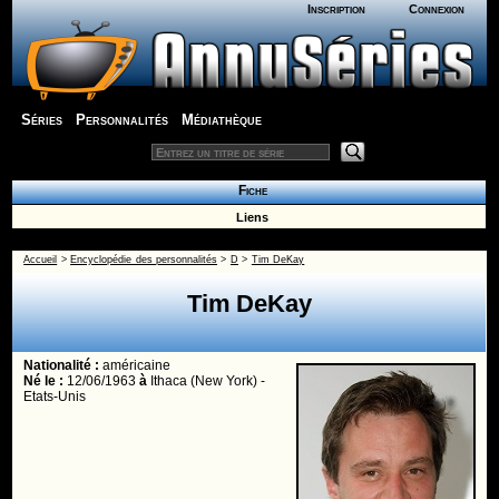
Inscription
Connexion
Séries
Personnalités
Médiathèque
Fiche
Liens
Accueil
>
Encyclopédie des personnalités
>
D
>
Tim DeKay
Tim DeKay
Nationalité :
américaine
Né le :
12/06/1963
à
Ithaca (New York) -
Etats-Unis