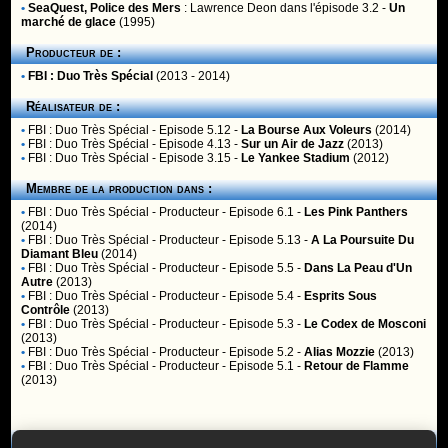
•
SeaQuest, Police des Mers
:
Lawrence Deon
dans l'épisode 3.2 -
Un
marché de glace
(1995)
Producteur de :
•
FBI : Duo Très Spécial
(2013 - 2014)
Réalisateur de :
•
FBI : Duo Très Spécial
- Episode 5.12 -
La Bourse Aux Voleurs
(2014)
•
FBI : Duo Très Spécial
- Episode 4.13 -
Sur un Air de Jazz
(2013)
•
FBI : Duo Très Spécial
- Episode 3.15 -
Le Yankee Stadium
(2012)
Membre de la production dans :
•
FBI : Duo Très Spécial
- Producteur - Episode 6.1 -
Les Pink Panthers
(2014)
•
FBI : Duo Très Spécial
- Producteur - Episode 5.13 -
A La Poursuite Du
Diamant Bleu
(2014)
•
FBI : Duo Très Spécial
- Producteur - Episode 5.5 -
Dans La Peau d'Un
Autre
(2013)
•
FBI : Duo Très Spécial
- Producteur - Episode 5.4 -
Esprits Sous
Contrôle
(2013)
•
FBI : Duo Très Spécial
- Producteur - Episode 5.3 -
Le Codex de Mosconi
(2013)
•
FBI : Duo Très Spécial
- Producteur - Episode 5.2 -
Alias Mozzie
(2013)
•
FBI : Duo Très Spécial
- Producteur - Episode 5.1 -
Retour de Flamme
(2013)
Membres