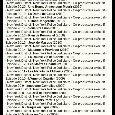
•
New York District / New York Police Judiciaire
- Co-producteur exécutif -
Episode 20.20 -
Une Bonne Année pour Mourir
(2010)
•
New York District / New York Police Judiciaire
- Co-producteur exécutif -
Episode 20.19 -
La Dame de Coeur
(2010)
•
New York District / New York Police Judiciaire
- Co-producteur exécutif -
Episode 20.18 -
Climat Dangereux
(2010)
•
New York District / New York Police Judiciaire
- Co-producteur exécutif -
Episode 20.17 -
Sous Pression
(2010)
•
New York District / New York Police Judiciaire
- Co-producteur exécutif -
Episode 20.16 -
Rien de Personnel
(2010)
•
New York District / New York Police Judiciaire
- Co-producteur exécutif -
Episode 20.15 -
Jeux de Masque
(2010)
•
New York District / New York Police Judiciaire
- Co-producteur exécutif -
Episode 20.14 -
Madame le Proviseur
(2010)
•
New York District / New York Police Judiciaire
- Co-producteur exécutif -
Episode 20.13 -
La Double Vie de Bonnie
(2010)
•
New York District / New York Police Judiciaire
- Co-producteur exécutif -
Episode 20.12 -
Les Maîtres Chanteurs
(2010)
•
New York District / New York Police Judiciaire
- Co-producteur exécutif -
Episode 20.11 -
Les Méfaits de l'Alliance
(2009)
•
New York District / New York Police Judiciaire
- Co-producteur exécutif -
Episode 20.10 -
L'Ame du Quartier
(2009)
•
New York District / New York Police Judiciaire
- Co-producteur exécutif -
Episode 20.9 -
Innocente Complice
(2009)
•
New York District / New York Police Judiciaire
- Co-producteur exécutif -
Episode 20.8 -
Au-Delà de l'Evidence
(2009)
•
New York District / New York Police Judiciaire
- Co-producteur exécutif -
Episode 20.7 -
Les Enfants Perdus
(2009)
•
New York District / New York Police Judiciaire
- Co-producteur exécutif -
Episode 20.6 -
Traque en Ligne
(2009)
•
New York District / New York Police Judiciaire
- Co-producteur exécutif -
Episode 20.5 -
Pour ou Contre
(2009)