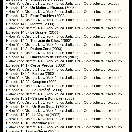
•
New York District / New York Police Judiciaire
- Co-producteur exécutif -
Episode 14.8 -
Un Métier à Risques
(2003)
•
New York District / New York Police Judiciaire
- Co-producteur exécutif -
Episode 14.7 -
Eaux Troubles
(2003)
•
New York District / New York Police Judiciaire
- Co-producteur exécutif -
Episode 14.6 -
Identité
(2003)
•
New York District / New York Police Judiciaire
- Co-producteur exécutif -
Episode 14.5 -
Le Brasier
(2003)
•
New York District / New York Police Judiciaire
- Co-producteur exécutif -
Episode 14.4 -
Thérapie de Choc
(2003)
•
New York District / New York Police Judiciaire
- Co-producteur exécutif -
Episode 14.3 -
Patient Zéro
(2003)
•
New York District / New York Police Judiciaire
- Co-producteur exécutif -
Episode 14.2 -
Chasseurs de Primes
(2003)
•
New York District / New York Police Judiciaire
- Co-producteur exécutif -
Episode 14.1 -
Corps Perdus
(2003)
•
New York District / New York Police Judiciaire
- Co-producteur exécutif -
Episode 13.24 -
Fumée
(2003)
•
New York District / New York Police Judiciaire
- Co-producteur exécutif -
Episode 13.23 -
Couples
(2003)
•
New York District / New York Police Judiciaire
- Co-producteur exécutif -
Episode 13.22 -
Le Protégé
(2003)
•
New York District / New York Police Judiciaire
- Co-producteur exécutif -
Episode 13.21 -
Visites à Domicile
(2003)
•
New York District / New York Police Judiciaire
- Co-producteur exécutif -
Episode 13.20 -
Un Bon Départ
(2003)
•
New York District / New York Police Judiciaire
- Co-producteur exécutif -
Episode 13.19 -
Le Voyant
(2003)
•
New York District / New York Police Judiciaire
- Co-producteur exécutif -
Episode 13.18 -
Maritime
(2003)
•
New York District / New York Police Judiciaire
- Co-producteur exécutif -
Episode 13.17 -
Le Génie
(2003)