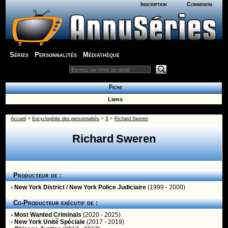
Inscription
Connexion
Séries
Personnalités
Médiathèque
Fiche
Liens
Accueil
>
Encyclopédie des personnalités
>
S
>
Richard Sweren
Richard Sweren
Producteur de :
•
New York District / New York Police Judiciaire
(1999 - 2000)
Co-Producteur exécutif de :
•
Most Wanted Criminals
(2020 - 2025)
•
New York Unité Spéciale
(2017 - 2019)