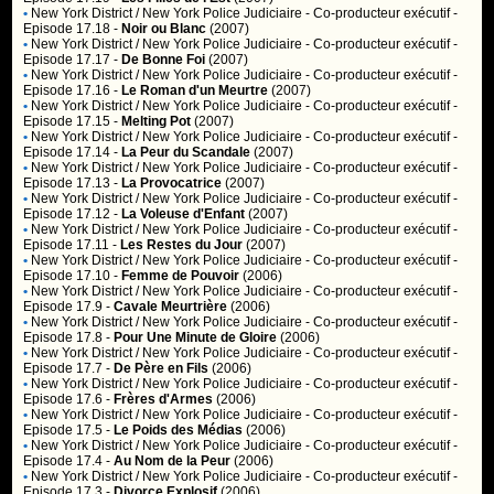
•
New York District / New York Police Judiciaire
- Co-producteur exécutif -
Episode 17.18 -
Noir ou Blanc
(2007)
•
New York District / New York Police Judiciaire
- Co-producteur exécutif -
Episode 17.17 -
De Bonne Foi
(2007)
•
New York District / New York Police Judiciaire
- Co-producteur exécutif -
Episode 17.16 -
Le Roman d'un Meurtre
(2007)
•
New York District / New York Police Judiciaire
- Co-producteur exécutif -
Episode 17.15 -
Melting Pot
(2007)
•
New York District / New York Police Judiciaire
- Co-producteur exécutif -
Episode 17.14 -
La Peur du Scandale
(2007)
•
New York District / New York Police Judiciaire
- Co-producteur exécutif -
Episode 17.13 -
La Provocatrice
(2007)
•
New York District / New York Police Judiciaire
- Co-producteur exécutif -
Episode 17.12 -
La Voleuse d'Enfant
(2007)
•
New York District / New York Police Judiciaire
- Co-producteur exécutif -
Episode 17.11 -
Les Restes du Jour
(2007)
•
New York District / New York Police Judiciaire
- Co-producteur exécutif -
Episode 17.10 -
Femme de Pouvoir
(2006)
•
New York District / New York Police Judiciaire
- Co-producteur exécutif -
Episode 17.9 -
Cavale Meurtrière
(2006)
•
New York District / New York Police Judiciaire
- Co-producteur exécutif -
Episode 17.8 -
Pour Une Minute de Gloire
(2006)
•
New York District / New York Police Judiciaire
- Co-producteur exécutif -
Episode 17.7 -
De Père en Fils
(2006)
•
New York District / New York Police Judiciaire
- Co-producteur exécutif -
Episode 17.6 -
Frères d'Armes
(2006)
•
New York District / New York Police Judiciaire
- Co-producteur exécutif -
Episode 17.5 -
Le Poids des Médias
(2006)
•
New York District / New York Police Judiciaire
- Co-producteur exécutif -
Episode 17.4 -
Au Nom de la Peur
(2006)
•
New York District / New York Police Judiciaire
- Co-producteur exécutif -
Episode 17.3 -
Divorce Explosif
(2006)