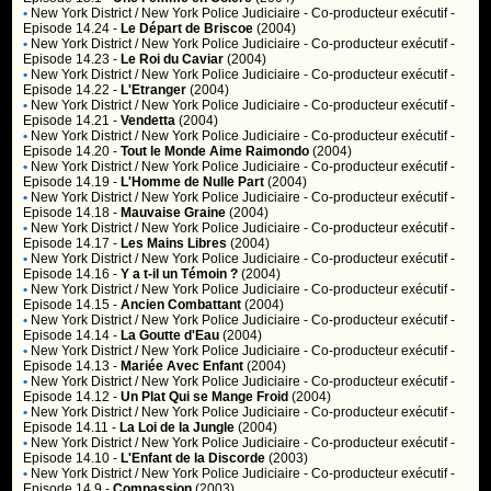
•
New York District / New York Police Judiciaire
- Co-producteur exécutif -
Episode 14.24 -
Le Départ de Briscoe
(2004)
•
New York District / New York Police Judiciaire
- Co-producteur exécutif -
Episode 14.23 -
Le Roi du Caviar
(2004)
•
New York District / New York Police Judiciaire
- Co-producteur exécutif -
Episode 14.22 -
L'Etranger
(2004)
•
New York District / New York Police Judiciaire
- Co-producteur exécutif -
Episode 14.21 -
Vendetta
(2004)
•
New York District / New York Police Judiciaire
- Co-producteur exécutif -
Episode 14.20 -
Tout le Monde Aime Raimondo
(2004)
•
New York District / New York Police Judiciaire
- Co-producteur exécutif -
Episode 14.19 -
L'Homme de Nulle Part
(2004)
•
New York District / New York Police Judiciaire
- Co-producteur exécutif -
Episode 14.18 -
Mauvaise Graine
(2004)
•
New York District / New York Police Judiciaire
- Co-producteur exécutif -
Episode 14.17 -
Les Mains Libres
(2004)
•
New York District / New York Police Judiciaire
- Co-producteur exécutif -
Episode 14.16 -
Y a t-il un Témoin ?
(2004)
•
New York District / New York Police Judiciaire
- Co-producteur exécutif -
Episode 14.15 -
Ancien Combattant
(2004)
•
New York District / New York Police Judiciaire
- Co-producteur exécutif -
Episode 14.14 -
La Goutte d'Eau
(2004)
•
New York District / New York Police Judiciaire
- Co-producteur exécutif -
Episode 14.13 -
Mariée Avec Enfant
(2004)
•
New York District / New York Police Judiciaire
- Co-producteur exécutif -
Episode 14.12 -
Un Plat Qui se Mange Froid
(2004)
•
New York District / New York Police Judiciaire
- Co-producteur exécutif -
Episode 14.11 -
La Loi de la Jungle
(2004)
•
New York District / New York Police Judiciaire
- Co-producteur exécutif -
Episode 14.10 -
L'Enfant de la Discorde
(2003)
•
New York District / New York Police Judiciaire
- Co-producteur exécutif -
Episode 14.9 -
Compassion
(2003)