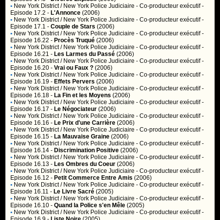
•
New York District / New York Police Judiciaire
- Co-producteur exécutif -
Episode 17.2 -
L'Annonce
(2006)
•
New York District / New York Police Judiciaire
- Co-producteur exécutif -
Episode 17.1 -
Couple de Stars
(2006)
•
New York District / New York Police Judiciaire
- Co-producteur exécutif -
Episode 16.22 -
Procès Truqué
(2006)
•
New York District / New York Police Judiciaire
- Co-producteur exécutif -
Episode 16.21 -
Les Larmes du Passé
(2006)
•
New York District / New York Police Judiciaire
- Co-producteur exécutif -
Episode 16.20 -
Vrai ou Faux ?
(2006)
•
New York District / New York Police Judiciaire
- Co-producteur exécutif -
Episode 16.19 -
Effets Pervers
(2006)
•
New York District / New York Police Judiciaire
- Co-producteur exécutif -
Episode 16.18 -
La Fin et les Moyens
(2006)
•
New York District / New York Police Judiciaire
- Co-producteur exécutif -
Episode 16.17 -
Le Négociateur
(2006)
•
New York District / New York Police Judiciaire
- Co-producteur exécutif -
Episode 16.16 -
Le Prix d'une Carrière
(2006)
•
New York District / New York Police Judiciaire
- Co-producteur exécutif -
Episode 16.15 -
La Mauvaise Graine
(2006)
•
New York District / New York Police Judiciaire
- Co-producteur exécutif -
Episode 16.14 -
Discrimination Positive
(2006)
•
New York District / New York Police Judiciaire
- Co-producteur exécutif -
Episode 16.13 -
Les Ombres du Coeur
(2006)
•
New York District / New York Police Judiciaire
- Co-producteur exécutif -
Episode 16.12 -
Petit Commerce Entre Amis
(2006)
•
New York District / New York Police Judiciaire
- Co-producteur exécutif -
Episode 16.11 -
Le Livre Sacré
(2005)
•
New York District / New York Police Judiciaire
- Co-producteur exécutif -
Episode 16.10 -
Quand la Police s'en Mêle
(2005)
•
New York District / New York Police Judiciaire
- Co-producteur exécutif -
Episode 16.9 -
Liste Noire
(2005)