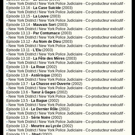
•
New York District / New York Police Judiciaire
- Co-producteur exécutif -
Episode 13.16 -
La Case Suicide
(2003)
•
New York District / New York Police Judiciaire
- Co-producteur exécutif -
Episode 13.15 -
La Louve
(2003)
•
New York District / New York Police Judiciaire
- Co-producteur exécutif -
Episode 13.14 -
Mauvais Sort
(2003)
•
New York District / New York Police Judiciaire
- Co-producteur exécutif -
Episode 13.13 -
Par Contumace
(2003)
•
New York District / New York Police Judiciaire
- Co-producteur exécutif -
Episode 13.12 -
Au Nom de Dieu
(2003)
•
New York District / New York Police Judiciaire
- Co-producteur exécutif -
Episode 13.11 -
L'Elu
(2003)
•
New York District / New York Police Judiciaire
- Co-producteur exécutif -
Episode 13.10 -
La Fête des Mères
(2003)
•
New York District / New York Police Judiciaire
- Co-producteur exécutif -
Episode 13.9 -
La Roue
(2002)
•
New York District / New York Police Judiciaire
- Co-producteur exécutif -
Episode 13.8 -
Astérisque
(2002)
•
New York District / New York Police Judiciaire
- Co-producteur exécutif -
Episode 13.7 -
La Chasse est Ouverte
(2002)
•
New York District / New York Police Judiciaire
- Co-producteur exécutif -
Episode 13.6 -
Tueur à Gages
(2002)
•
New York District / New York Police Judiciaire
- Co-producteur exécutif -
Episode 13.5 -
La Bague
(2002)
•
New York District / New York Police Judiciaire
- Co-producteur exécutif -
Episode 13.4 -
Le Dernier Rôle
(2002)
•
New York District / New York Police Judiciaire
- Co-producteur exécutif -
Episode 13.3 -
Série Noire
(2002)
•
New York District / New York Police Judiciaire
- Co-producteur exécutif -
Episode 13.2 -
Meurtre au Lycée
(2002)
•
New York District / New York Police Judiciaire
- Co-producteur exécutif -
Episode 13.1 -
Jihad
(2002)