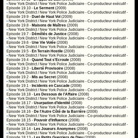
•
New York District / New York Police Judiciaire
- Co-producteur exécutif -
Episode 19.10 -
Le Serment
(2009)
•
New York District / New York Police Judiciaire
- Co-producteur exécutif -
Episode 19.9 -
Duel de Haut Vol
(2009)
•
New York District / New York Police Judiciaire
- Co-producteur exécutif -
Episode 19.8 -
Maisons de Maîtres
(2009)
•
New York District / New York Police Judiciaire
- Co-producteur exécutif -
Episode 19.7 -
Démêlés de Justice
(2008)
•
New York District / New York Police Judiciaire
- Co-producteur exécutif -
Episode 19.6 -
Une Vie Volée
(2008)
•
New York District / New York Police Judiciaire
- Co-producteur exécutif -
Episode 19.5 -
En Terrain Hostile
(2008)
•
New York District / New York Police Judiciaire
- Co-producteur exécutif -
Episode 19.4 -
Quand Tout s'Ecroule
(2008)
•
New York District / New York Police Judiciaire
- Co-producteur exécutif -
Episode 19.3 -
Liberté Provisoire
(2008)
•
New York District / New York Police Judiciaire
- Co-producteur exécutif -
Episode 19.2 -
Mis au Secret
(2008)
•
New York District / New York Police Judiciaire
- Co-producteur exécutif -
Episode 19.1 -
Incidents en Cascade
(2008)
•
New York District / New York Police Judiciaire
- Co-producteur exécutif -
Episode 18.18 -
Les Dessous de l'Affaire
(2008)
•
New York District / New York Police Judiciaire
- Co-producteur exécutif -
Episode 18.17 -
Usurpation d'Identité
(2008)
•
New York District / New York Police Judiciaire
- Co-producteur exécutif -
Episode 18.16 -
De l'Autre Côté de la Barrière
(2008)
•
New York District / New York Police Judiciaire
- Co-producteur exécutif -
Episode 18.15 -
Pouvoir d'Influence
(2008)
•
New York District / New York Police Judiciaire
- Co-producteur exécutif -
Episode 18.14 -
Les Joueurs Anonymes
(2008)
•
New York District / New York Police Judiciaire
- Co-producteur exécutif -
Episode 18.13 -
Les Petits Guerriers de Dieu
(2008)