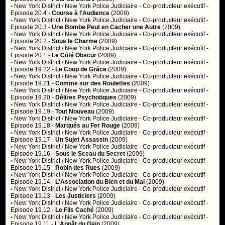
•
New York District / New York Police Judiciaire
- Co-producteur exécutif -
Episode 20.4 -
Course à l'Audience
(2009)
•
New York District / New York Police Judiciaire
- Co-producteur exécutif -
Episode 20.3 -
Une Bombe Peut en Cacher une Autre
(2009)
•
New York District / New York Police Judiciaire
- Co-producteur exécutif -
Episode 20.2 -
Sous le Charme
(2009)
•
New York District / New York Police Judiciaire
- Co-producteur exécutif -
Episode 20.1 -
Le Côté Obscur
(2009)
•
New York District / New York Police Judiciaire
- Co-producteur exécutif -
Episode 19.22 -
Le Coup de Grâce
(2009)
•
New York District / New York Police Judiciaire
- Co-producteur exécutif -
Episode 19.21 -
Comme sur des Roulettes
(2009)
•
New York District / New York Police Judiciaire
- Co-producteur exécutif -
Episode 19.20 -
Délires Psychotiques
(2009)
•
New York District / New York Police Judiciaire
- Co-producteur exécutif -
Episode 19.19 -
Tout Nouveau
(2009)
•
New York District / New York Police Judiciaire
- Co-producteur exécutif -
Episode 19.18 -
Marqués au Fer Rouge
(2009)
•
New York District / New York Police Judiciaire
- Co-producteur exécutif -
Episode 19.17 -
Un Sujet Assassin
(2009)
•
New York District / New York Police Judiciaire
- Co-producteur exécutif -
Episode 19.16 -
Sous le Sceau du Secret
(2009)
•
New York District / New York Police Judiciaire
- Co-producteur exécutif -
Episode 19.15 -
Robin des Rues
(2009)
•
New York District / New York Police Judiciaire
- Co-producteur exécutif -
Episode 19.14 -
L'Association du Bien et du Mal
(2009)
•
New York District / New York Police Judiciaire
- Co-producteur exécutif -
Episode 19.13 -
Les Justiciers
(2009)
•
New York District / New York Police Judiciaire
- Co-producteur exécutif -
Episode 19.12 -
Le Fils Caché
(2009)
•
New York District / New York Police Judiciaire
- Co-producteur exécutif -
Episode 19.11 -
L'Appât du Gain
(2009)