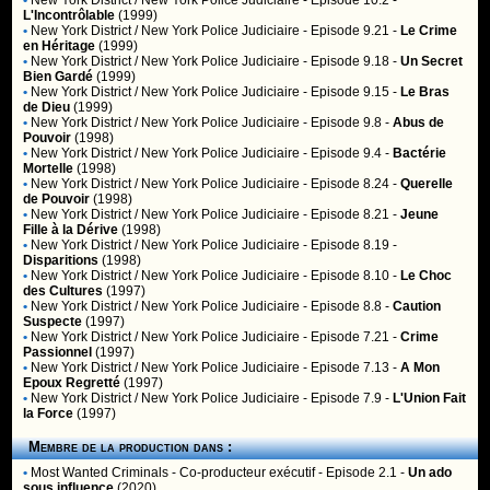
•
New York District / New York Police Judiciaire
- Episode 10.2 -
L'Incontrôlable
(1999)
•
New York District / New York Police Judiciaire
- Episode 9.21 -
Le Crime
en Héritage
(1999)
•
New York District / New York Police Judiciaire
- Episode 9.18 -
Un Secret
Bien Gardé
(1999)
•
New York District / New York Police Judiciaire
- Episode 9.15 -
Le Bras
de Dieu
(1999)
•
New York District / New York Police Judiciaire
- Episode 9.8 -
Abus de
Pouvoir
(1998)
•
New York District / New York Police Judiciaire
- Episode 9.4 -
Bactérie
Mortelle
(1998)
•
New York District / New York Police Judiciaire
- Episode 8.24 -
Querelle
de Pouvoir
(1998)
•
New York District / New York Police Judiciaire
- Episode 8.21 -
Jeune
Fille à la Dérive
(1998)
•
New York District / New York Police Judiciaire
- Episode 8.19 -
Disparitions
(1998)
•
New York District / New York Police Judiciaire
- Episode 8.10 -
Le Choc
des Cultures
(1997)
•
New York District / New York Police Judiciaire
- Episode 8.8 -
Caution
Suspecte
(1997)
•
New York District / New York Police Judiciaire
- Episode 7.21 -
Crime
Passionnel
(1997)
•
New York District / New York Police Judiciaire
- Episode 7.13 -
A Mon
Epoux Regretté
(1997)
•
New York District / New York Police Judiciaire
- Episode 7.9 -
L'Union Fait
la Force
(1997)
Membre de la production dans :
•
Most Wanted Criminals
- Co-producteur exécutif - Episode 2.1 -
Un ado
sous influence
(2020)