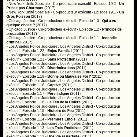
•
New York Unité Spéciale
- Co-producteur exécutif - Episode 19.2 -
Un
Prince pas Charmant
(2017)
•
New York Unité Spéciale
- Co-producteur exécutif - Episode 19.1 -
Un
Gros Poisson
(2017)
•
Chicago Justice
- Co-producteur exécutif - Episode 1.3 -
Qui a vu
quelque chose ?
(2017)
•
Chicago Justice
- Co-producteur exécutif - Episode 1.2 -
Principe de
précaution
(2017)
•
Chicago Justice
- Co-producteur exécutif - Episode 1.1 -
Incendie
criminel
(2017)
•
Los Angeles Police Judiciaire / Los Angeles District
- Co-producteur
exécutif - Episode 1.22 -
Enjeu Familial
(2011)
•
Los Angeles Police Judiciaire / Los Angeles District
- Co-producteur
exécutif - Episode 1.21 -
Sans Protection
(2011)
•
Los Angeles Police Judiciaire / Los Angeles District
- Co-producteur
exécutif - Episode 1.20 -
Discriminations
(2011)
•
Los Angeles Police Judiciaire / Los Angeles District
- Co-producteur
exécutif - Episode 1.19 -
Bonne ou Mauvaise Foi ?
(2011)
•
Los Angeles Police Judiciaire / Los Angeles District
- Co-producteur
exécutif - Episode 1.18 -
Captive
(2011)
•
Los Angeles Police Judiciaire / Los Angeles District
- Co-producteur
exécutif - Episode 1.17 -
Père Indigne
(2011)
•
Los Angeles Police Judiciaire / Los Angeles District
- Co-producteur
exécutif - Episode 1.16 -
Le Feu de la Colère
(2011)
•
Los Angeles Police Judiciaire / Los Angeles District
- Co-producteur
exécutif - Episode 1.15 -
Histoire de Fou
(2011)
•
Los Angeles Police Judiciaire / Los Angeles District
- Co-producteur
exécutif - Episode 1.14 -
Premiers Emois
(2011)
•
Los Angeles Police Judiciaire / Los Angeles District
- Co-producteur
exécutif - Episode 1.13 -
Les Trois Rédicives
(2011)
•
Los Angeles Police Judiciaire / Los Angeles District
- Co-producteur
exécutif - Episode 1.12 -
Une Vie si Parfaite
(2011)