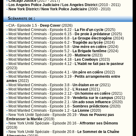
•
Chicago Justice
(2017 - 2017)
•
Los Angeles Police Judiciaire / Los Angeles District
(2010 - 2011)
•
New York District / New York Police Judiciaire
(2000 - 2010)
Scénariste de :
•
CIA
- Episode 1.5 -
Deep Cover
(2026)
•
Most Wanted Criminals
- Episode 6.22 -
La Fin d'un cycle
(2025)
•
Most Wanted Criminals
- Episode 6.15 -
De proie à prédateur
(2025)
•
Most Wanted Criminals
- Episode 6.8 -
Le Groupe électrogène
(2024)
•
Most Wanted Criminals
- Episode 6.2 -
Tragédie au lycée
(2024)
•
Most Wanted Criminals
- Episode 5.8 -
Une mère en colère
(2024)
•
Most Wanted Criminals
- Episode 5.2 -
La Brigade fantôme
(2024)
•
Most Wanted Criminals
- Episode 4.20 -
Mutinerie
(2023)
•
Most Wanted Criminals
- Episode 4.18 -
Les Cowboys
(2023)
•
Most Wanted Criminals
- Episode 4.12 -
L'Habit ne fait pas le pasteur
(2023)
•
Most Wanted Criminals
- Episode 4.1 -
Un père en colère
(2022)
•
Most Wanted Criminals
- Episode 3.19 -
Petits arrangements entre
amies
(2022)
•
Most Wanted Criminals
- Episode 3.8 -
Un étalon en or
(2021)
•
Most Wanted Criminals
- Episode 3.2 -
L'Assaut
(2021)
•
Most Wanted Criminals
- Episode 2.12 -
Un homme en colère
(2021)
•
Most Wanted Criminals
- Episode 2.9 -
Vendetta sur le campus
(2021)
•
Most Wanted Criminals
- Episode 2.1 -
Un ado sous influence
(2020)
•
Most Wanted Criminals
- Episode 1.6 -
Sombres prédictions
(2020)
•
Most Wanted Criminals
- Episode 1.2 -
La Lionne
(2020)
•
New York Unité Spéciale
- Episode 20.19 -
Vous ne Pouvez pas
Embrasser la Mariée
(2019)
•
New York Unité Spéciale
- Episode 20.16 -
Affronter ses Démons
(2019)
•
New York Unité Spéciale
- Episode 20.8 -
Le Sommet de la Chaîne