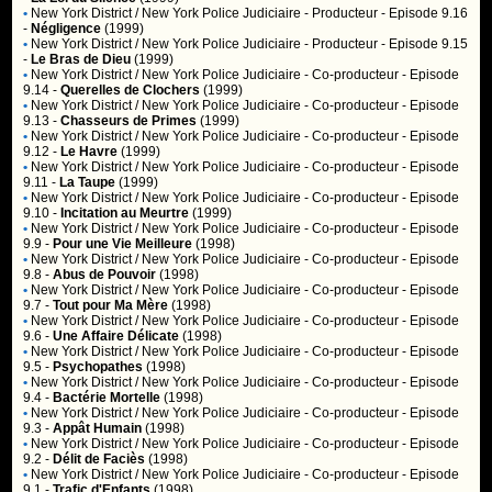
•
New York District / New York Police Judiciaire
- Producteur - Episode 9.16
-
Négligence
(1999)
•
New York District / New York Police Judiciaire
- Producteur - Episode 9.15
-
Le Bras de Dieu
(1999)
•
New York District / New York Police Judiciaire
- Co-producteur - Episode
9.14 -
Querelles de Clochers
(1999)
•
New York District / New York Police Judiciaire
- Co-producteur - Episode
9.13 -
Chasseurs de Primes
(1999)
•
New York District / New York Police Judiciaire
- Co-producteur - Episode
9.12 -
Le Havre
(1999)
•
New York District / New York Police Judiciaire
- Co-producteur - Episode
9.11 -
La Taupe
(1999)
•
New York District / New York Police Judiciaire
- Co-producteur - Episode
9.10 -
Incitation au Meurtre
(1999)
•
New York District / New York Police Judiciaire
- Co-producteur - Episode
9.9 -
Pour une Vie Meilleure
(1998)
•
New York District / New York Police Judiciaire
- Co-producteur - Episode
9.8 -
Abus de Pouvoir
(1998)
•
New York District / New York Police Judiciaire
- Co-producteur - Episode
9.7 -
Tout pour Ma Mère
(1998)
•
New York District / New York Police Judiciaire
- Co-producteur - Episode
9.6 -
Une Affaire Délicate
(1998)
•
New York District / New York Police Judiciaire
- Co-producteur - Episode
9.5 -
Psychopathes
(1998)
•
New York District / New York Police Judiciaire
- Co-producteur - Episode
9.4 -
Bactérie Mortelle
(1998)
•
New York District / New York Police Judiciaire
- Co-producteur - Episode
9.3 -
Appât Humain
(1998)
•
New York District / New York Police Judiciaire
- Co-producteur - Episode
9.2 -
Délit de Faciès
(1998)
•
New York District / New York Police Judiciaire
- Co-producteur - Episode
9.1 -
Trafic d'Enfants
(1998)