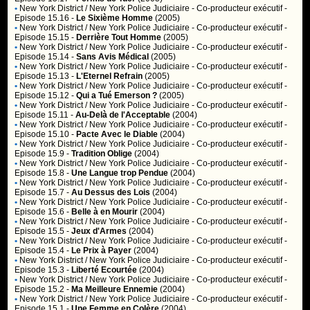
•
New York District / New York Police Judiciaire
- Co-producteur exécutif -
Episode 15.16 -
Le Sixième Homme
(2005)
•
New York District / New York Police Judiciaire
- Co-producteur exécutif -
Episode 15.15 -
Derrière Tout Homme
(2005)
•
New York District / New York Police Judiciaire
- Co-producteur exécutif -
Episode 15.14 -
Sans Avis Médical
(2005)
•
New York District / New York Police Judiciaire
- Co-producteur exécutif -
Episode 15.13 -
L'Eternel Refrain
(2005)
•
New York District / New York Police Judiciaire
- Co-producteur exécutif -
Episode 15.12 -
Qui a Tué Emerson ?
(2005)
•
New York District / New York Police Judiciaire
- Co-producteur exécutif -
Episode 15.11 -
Au-Delà de l'Acceptable
(2004)
•
New York District / New York Police Judiciaire
- Co-producteur exécutif -
Episode 15.10 -
Pacte Avec le Diable
(2004)
•
New York District / New York Police Judiciaire
- Co-producteur exécutif -
Episode 15.9 -
Tradition Oblige
(2004)
•
New York District / New York Police Judiciaire
- Co-producteur exécutif -
Episode 15.8 -
Une Langue trop Pendue
(2004)
•
New York District / New York Police Judiciaire
- Co-producteur exécutif -
Episode 15.7 -
Au Dessus des Lois
(2004)
•
New York District / New York Police Judiciaire
- Co-producteur exécutif -
Episode 15.6 -
Belle à en Mourir
(2004)
•
New York District / New York Police Judiciaire
- Co-producteur exécutif -
Episode 15.5 -
Jeux d'Armes
(2004)
•
New York District / New York Police Judiciaire
- Co-producteur exécutif -
Episode 15.4 -
Le Prix à Payer
(2004)
•
New York District / New York Police Judiciaire
- Co-producteur exécutif -
Episode 15.3 -
Liberté Ecourtée
(2004)
•
New York District / New York Police Judiciaire
- Co-producteur exécutif -
Episode 15.2 -
Ma Meilleure Ennemie
(2004)
•
New York District / New York Police Judiciaire
- Co-producteur exécutif -
Episode 15.1 -
Une Femme en Colère
(2004)