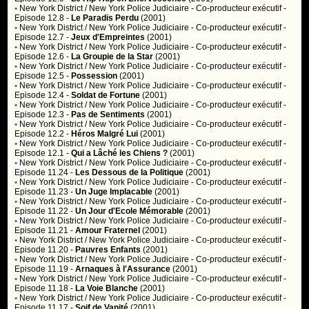
•
New York District / New York Police Judiciaire
- Co-producteur exécutif -
Episode 12.8 -
Le Paradis Perdu
(2001)
•
New York District / New York Police Judiciaire
- Co-producteur exécutif -
Episode 12.7 -
Jeux d'Empreintes
(2001)
•
New York District / New York Police Judiciaire
- Co-producteur exécutif -
Episode 12.6 -
La Groupie de la Star
(2001)
•
New York District / New York Police Judiciaire
- Co-producteur exécutif -
Episode 12.5 -
Possession
(2001)
•
New York District / New York Police Judiciaire
- Co-producteur exécutif -
Episode 12.4 -
Soldat de Fortune
(2001)
•
New York District / New York Police Judiciaire
- Co-producteur exécutif -
Episode 12.3 -
Pas de Sentiments
(2001)
•
New York District / New York Police Judiciaire
- Co-producteur exécutif -
Episode 12.2 -
Héros Malgré Lui
(2001)
•
New York District / New York Police Judiciaire
- Co-producteur exécutif -
Episode 12.1 -
Qui a Lâché les Chiens ?
(2001)
•
New York District / New York Police Judiciaire
- Co-producteur exécutif -
Episode 11.24 -
Les Dessous de la Politique
(2001)
•
New York District / New York Police Judiciaire
- Co-producteur exécutif -
Episode 11.23 -
Un Juge Implacable
(2001)
•
New York District / New York Police Judiciaire
- Co-producteur exécutif -
Episode 11.22 -
Un Jour d'Ecole Mémorable
(2001)
•
New York District / New York Police Judiciaire
- Co-producteur exécutif -
Episode 11.21 -
Amour Fraternel
(2001)
•
New York District / New York Police Judiciaire
- Co-producteur exécutif -
Episode 11.20 -
Pauvres Enfants
(2001)
•
New York District / New York Police Judiciaire
- Co-producteur exécutif -
Episode 11.19 -
Arnaques à l'Assurance
(2001)
•
New York District / New York Police Judiciaire
- Co-producteur exécutif -
Episode 11.18 -
La Voie Blanche
(2001)
•
New York District / New York Police Judiciaire
- Co-producteur exécutif -
Episode 11.17 -
Soif de Vanité
(2001)