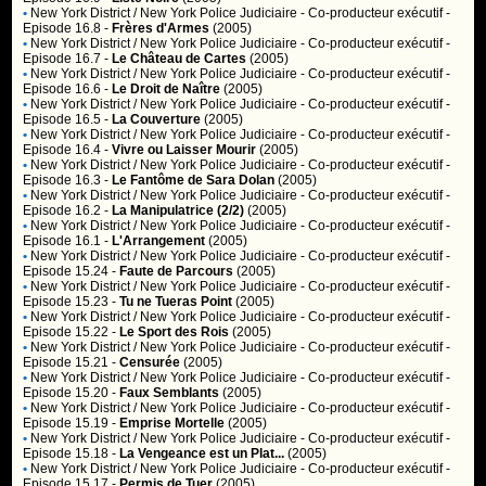
•
New York District / New York Police Judiciaire
- Co-producteur exécutif -
Episode 16.8 -
Frères d'Armes
(2005)
•
New York District / New York Police Judiciaire
- Co-producteur exécutif -
Episode 16.7 -
Le Château de Cartes
(2005)
•
New York District / New York Police Judiciaire
- Co-producteur exécutif -
Episode 16.6 -
Le Droit de Naître
(2005)
•
New York District / New York Police Judiciaire
- Co-producteur exécutif -
Episode 16.5 -
La Couverture
(2005)
•
New York District / New York Police Judiciaire
- Co-producteur exécutif -
Episode 16.4 -
Vivre ou Laisser Mourir
(2005)
•
New York District / New York Police Judiciaire
- Co-producteur exécutif -
Episode 16.3 -
Le Fantôme de Sara Dolan
(2005)
•
New York District / New York Police Judiciaire
- Co-producteur exécutif -
Episode 16.2 -
La Manipulatrice (2/2)
(2005)
•
New York District / New York Police Judiciaire
- Co-producteur exécutif -
Episode 16.1 -
L'Arrangement
(2005)
•
New York District / New York Police Judiciaire
- Co-producteur exécutif -
Episode 15.24 -
Faute de Parcours
(2005)
•
New York District / New York Police Judiciaire
- Co-producteur exécutif -
Episode 15.23 -
Tu ne Tueras Point
(2005)
•
New York District / New York Police Judiciaire
- Co-producteur exécutif -
Episode 15.22 -
Le Sport des Rois
(2005)
•
New York District / New York Police Judiciaire
- Co-producteur exécutif -
Episode 15.21 -
Censurée
(2005)
•
New York District / New York Police Judiciaire
- Co-producteur exécutif -
Episode 15.20 -
Faux Semblants
(2005)
•
New York District / New York Police Judiciaire
- Co-producteur exécutif -
Episode 15.19 -
Emprise Mortelle
(2005)
•
New York District / New York Police Judiciaire
- Co-producteur exécutif -
Episode 15.18 -
La Vengeance est un Plat...
(2005)
•
New York District / New York Police Judiciaire
- Co-producteur exécutif -
Episode 15.17 -
Permis de Tuer
(2005)