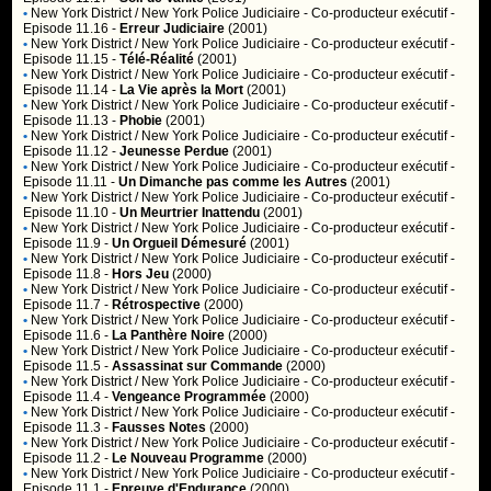
•
New York District / New York Police Judiciaire
- Co-producteur exécutif -
Episode 11.16 -
Erreur Judiciaire
(2001)
•
New York District / New York Police Judiciaire
- Co-producteur exécutif -
Episode 11.15 -
Télé-Réalité
(2001)
•
New York District / New York Police Judiciaire
- Co-producteur exécutif -
Episode 11.14 -
La Vie après la Mort
(2001)
•
New York District / New York Police Judiciaire
- Co-producteur exécutif -
Episode 11.13 -
Phobie
(2001)
•
New York District / New York Police Judiciaire
- Co-producteur exécutif -
Episode 11.12 -
Jeunesse Perdue
(2001)
•
New York District / New York Police Judiciaire
- Co-producteur exécutif -
Episode 11.11 -
Un Dimanche pas comme les Autres
(2001)
•
New York District / New York Police Judiciaire
- Co-producteur exécutif -
Episode 11.10 -
Un Meurtrier Inattendu
(2001)
•
New York District / New York Police Judiciaire
- Co-producteur exécutif -
Episode 11.9 -
Un Orgueil Démesuré
(2001)
•
New York District / New York Police Judiciaire
- Co-producteur exécutif -
Episode 11.8 -
Hors Jeu
(2000)
•
New York District / New York Police Judiciaire
- Co-producteur exécutif -
Episode 11.7 -
Rétrospective
(2000)
•
New York District / New York Police Judiciaire
- Co-producteur exécutif -
Episode 11.6 -
La Panthère Noire
(2000)
•
New York District / New York Police Judiciaire
- Co-producteur exécutif -
Episode 11.5 -
Assassinat sur Commande
(2000)
•
New York District / New York Police Judiciaire
- Co-producteur exécutif -
Episode 11.4 -
Vengeance Programmée
(2000)
•
New York District / New York Police Judiciaire
- Co-producteur exécutif -
Episode 11.3 -
Fausses Notes
(2000)
•
New York District / New York Police Judiciaire
- Co-producteur exécutif -
Episode 11.2 -
Le Nouveau Programme
(2000)
•
New York District / New York Police Judiciaire
- Co-producteur exécutif -
Episode 11.1 -
Epreuve d'Endurance
(2000)