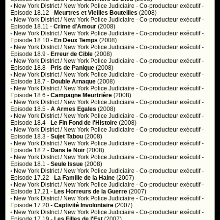
•
New York District / New York Police Judiciaire
- Co-producteur exécutif -
Episode 18.12 -
Meurtres et Vieilles Bouteilles
(2008)
•
New York District / New York Police Judiciaire
- Co-producteur exécutif -
Episode 18.11 -
Crime d'Amour
(2008)
•
New York District / New York Police Judiciaire
- Co-producteur exécutif -
Episode 18.10 -
En Deux Temps
(2008)
•
New York District / New York Police Judiciaire
- Co-producteur exécutif -
Episode 18.9 -
Erreur de Cible
(2008)
•
New York District / New York Police Judiciaire
- Co-producteur exécutif -
Episode 18.8 -
Pris de Panique
(2008)
•
New York District / New York Police Judiciaire
- Co-producteur exécutif -
Episode 18.7 -
Double Arnaque
(2008)
•
New York District / New York Police Judiciaire
- Co-producteur exécutif -
Episode 18.6 -
Campagne Meurtrière
(2008)
•
New York District / New York Police Judiciaire
- Co-producteur exécutif -
Episode 18.5 -
A Armes Egales
(2008)
•
New York District / New York Police Judiciaire
- Co-producteur exécutif -
Episode 18.4 -
Le Fin Fond de l'Histoire
(2008)
•
New York District / New York Police Judiciaire
- Co-producteur exécutif -
Episode 18.3 -
Sujet Tabou
(2008)
•
New York District / New York Police Judiciaire
- Co-producteur exécutif -
Episode 18.2 -
Dans le Noir
(2008)
•
New York District / New York Police Judiciaire
- Co-producteur exécutif -
Episode 18.1 -
Seule Issue
(2008)
•
New York District / New York Police Judiciaire
- Co-producteur exécutif -
Episode 17.22 -
La Famille de la Haine
(2007)
•
New York District / New York Police Judiciaire
- Co-producteur exécutif -
Episode 17.21 -
Les Horreurs de la Guerre
(2007)
•
New York District / New York Police Judiciaire
- Co-producteur exécutif -
Episode 17.20 -
Captivité Involontaire
(2007)
•
New York District / New York Police Judiciaire
- Co-producteur exécutif -
Episode 17.19 -
Les Filles de l'Est
(2007)