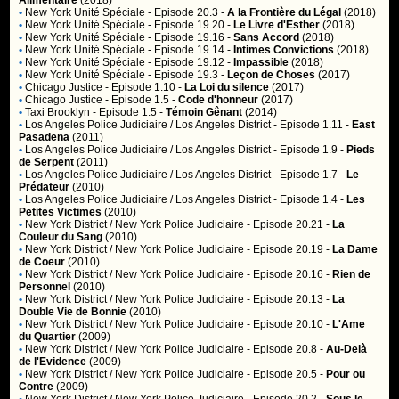
Alimentaire
(2018)
•
New York Unité Spéciale
- Episode 20.3 -
A la Frontière du Légal
(2018)
•
New York Unité Spéciale
- Episode 19.20 -
Le Livre d'Esther
(2018)
•
New York Unité Spéciale
- Episode 19.16 -
Sans Accord
(2018)
•
New York Unité Spéciale
- Episode 19.14 -
Intimes Convictions
(2018)
•
New York Unité Spéciale
- Episode 19.12 -
Impassible
(2018)
•
New York Unité Spéciale
- Episode 19.3 -
Leçon de Choses
(2017)
•
Chicago Justice
- Episode 1.10 -
La Loi du silence
(2017)
•
Chicago Justice
- Episode 1.5 -
Code d'honneur
(2017)
•
Taxi Brooklyn
- Episode 1.5 -
Témoin Gênant
(2014)
•
Los Angeles Police Judiciaire / Los Angeles District
- Episode 1.11 -
East
Pasadena
(2011)
•
Los Angeles Police Judiciaire / Los Angeles District
- Episode 1.9 -
Pieds
de Serpent
(2011)
•
Los Angeles Police Judiciaire / Los Angeles District
- Episode 1.7 -
Le
Prédateur
(2010)
•
Los Angeles Police Judiciaire / Los Angeles District
- Episode 1.4 -
Les
Petites Victimes
(2010)
•
New York District / New York Police Judiciaire
- Episode 20.21 -
La
Couleur du Sang
(2010)
•
New York District / New York Police Judiciaire
- Episode 20.19 -
La Dame
de Coeur
(2010)
•
New York District / New York Police Judiciaire
- Episode 20.16 -
Rien de
Personnel
(2010)
•
New York District / New York Police Judiciaire
- Episode 20.13 -
La
Double Vie de Bonnie
(2010)
•
New York District / New York Police Judiciaire
- Episode 20.10 -
L'Ame
du Quartier
(2009)
•
New York District / New York Police Judiciaire
- Episode 20.8 -
Au-Delà
de l'Evidence
(2009)
•
New York District / New York Police Judiciaire
- Episode 20.5 -
Pour ou
Contre
(2009)