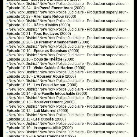
•
New York District / New York Police Judiciaire
- Producteur superviseur -
Episode 10.24 -
Un Passé Encombrant
(2000)
•
New York District / New York Police Judiciaire
- Producteur superviseur -
Episode 10.23 -
Aller sans Retour
(2000)
•
New York District / New York Police Judiciaire
- Producteur superviseur -
Episode 10.22 -
Délits d'Initiés
(2000)
•
New York District / New York Police Judiciaire
- Producteur superviseur -
Episode 10.21 -
Tous Esclaves
(2000)
•
New York District / New York Police Judiciaire
- Producteur superviseur -
Episode 10.20 -
Le Premier Amendement
(2000)
•
New York District / New York Police Judiciaire
- Producteur superviseur -
Episode 10.19 -
Epouses Soumises
(2000)
•
New York District / New York Police Judiciaire
- Producteur superviseur -
Episode 10.18 -
Coup de Théâtre
(2000)
•
New York District / New York Police Judiciaire
- Producteur superviseur -
Episode 10.17 -
Visite Guidée à Harlem
(2000)
•
New York District / New York Police Judiciaire
- Producteur superviseur -
Episode 10.16 -
L'Abuseur Abusé
(2000)
•
New York District / New York Police Judiciaire
- Producteur superviseur -
Episode 10.15 -
Les Fous d'Amour
(2000)
•
New York District / New York Police Judiciaire
- Producteur superviseur -
Episode 10.14 -
Une Famille Intouchable
(2000)
•
New York District / New York Police Judiciaire
- Producteur superviseur -
Episode 10.13 -
Bouleversement
(2000)
•
New York District / New York Police Judiciaire
- Producteur superviseur -
Episode 10.12 -
Lait Maternel
(2000)
•
New York District / New York Police Judiciaire
- Producteur superviseur -
Episode 10.11 -
Les Oubliés
(2000)
•
New York District / New York Police Judiciaire
- Producteur superviseur -
Episode 10.10 -
Irresponsabilité
(2000)
•
New York District / New York Police Judiciaire
- Producteur superviseur -
Episode 10.9 -
Le Soleil Couchant
(1999)