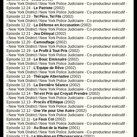
•
New York District / New York Police Judiciaire
- Co-producteur exécutif -
Episode 12.24 -
Le Patriote
(2002)
•
New York District / New York Police Judiciaire
- Co-producteur exécutif -
Episode 12.23 -
Tel Père, Tel Fils
(2002)
•
New York District / New York Police Judiciaire
- Co-producteur exécutif -
Episode 12.22 -
La Défense en Accusation
(2002)
•
New York District / New York Police Judiciaire
- Co-producteur exécutif -
Episode 12.21 -
Jeu Déloyal
(2002)
•
New York District / New York Police Judiciaire
- Co-producteur exécutif -
Episode 12.20 -
Camouflage
(2002)
•
New York District / New York Police Judiciaire
- Co-producteur exécutif -
Episode 12.19 -
Le Profit à Tout Prix
(2002)
•
New York District / New York Police Judiciaire
- Co-producteur exécutif -
Episode 12.18 -
Le Bouc Emissaire
(2002)
•
New York District / New York Police Judiciaire
- Co-producteur exécutif -
Episode 12.17 -
L'Equipe de Rêve
(2002)
•
New York District / New York Police Judiciaire
- Co-producteur exécutif -
Episode 12.16 -
Thérapie Alternative
(2002)
•
New York District / New York Police Judiciaire
- Co-producteur exécutif -
Episode 12.15 -
La Dernière Séance
(2002)
•
New York District / New York Police Judiciaire
- Co-producteur exécutif -
Episode 12.14 -
Tel est Pris qui Croyait Prendre
(2002)
•
New York District / New York Police Judiciaire
- Co-producteur exécutif -
Episode 12.13 -
Procès d'Ethique
(2002)
•
New York District / New York Police Judiciaire
- Co-producteur exécutif -
Episode 12.12 -
Une Vie pour Une Autre
(2002)
•
New York District / New York Police Judiciaire
- Co-producteur exécutif -
Episode 12.11 -
Le Faux Col
(2002)
•
New York District / New York Police Judiciaire
- Co-producteur exécutif -
Episode 12.10 -
Au Bout de la Haine
(2001)
•
New York District / New York Police Judiciaire
- Co-producteur exécutif -
Episode 12.9 -
Le Hip-Hop en Effervescence
(2001)