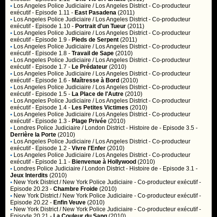
•
Los Angeles Police Judiciaire / Los Angeles District
- Co-producteur
exécutif - Episode 1.11 -
East Pasadena
(2011)
•
Los Angeles Police Judiciaire / Los Angeles District
- Co-producteur
exécutif - Episode 1.10 -
Portrait d'un Tueur
(2011)
•
Los Angeles Police Judiciaire / Los Angeles District
- Co-producteur
exécutif - Episode 1.9 -
Pieds de Serpent
(2011)
•
Los Angeles Police Judiciaire / Los Angeles District
- Co-producteur
exécutif - Episode 1.8 -
Travail de Sape
(2010)
•
Los Angeles Police Judiciaire / Los Angeles District
- Co-producteur
exécutif - Episode 1.7 -
Le Prédateur
(2010)
•
Los Angeles Police Judiciaire / Los Angeles District
- Co-producteur
exécutif - Episode 1.6 -
Maîtresse à Bord
(2010)
•
Los Angeles Police Judiciaire / Los Angeles District
- Co-producteur
exécutif - Episode 1.5 -
La Place de l'Autre
(2010)
•
Los Angeles Police Judiciaire / Los Angeles District
- Co-producteur
exécutif - Episode 1.4 -
Les Petites Victimes
(2010)
•
Los Angeles Police Judiciaire / Los Angeles District
- Co-producteur
exécutif - Episode 1.3 -
Plage Privée
(2010)
•
Londres Police Judiciaire / London District
- Histoire de - Episode 3.5 -
Derrière la Porte
(2010)
•
Los Angeles Police Judiciaire / Los Angeles District
- Co-producteur
exécutif - Episode 1.2 -
Vivre l'Enfer
(2010)
•
Los Angeles Police Judiciaire / Los Angeles District
- Co-producteur
exécutif - Episode 1.1 -
Bienvenue à Hollywood
(2010)
•
Londres Police Judiciaire / London District
- Histoire de - Episode 3.1 -
Jeux Interdits
(2010)
•
New York District / New York Police Judiciaire
- Co-producteur exécutif -
Episode 20.23 -
Chambre Froide
(2010)
•
New York District / New York Police Judiciaire
- Co-producteur exécutif -
Episode 20.22 -
Enfin Veuve
(2010)
•
New York District / New York Police Judiciaire
- Co-producteur exécutif -
Episode 20.21 -
La Couleur du Sang
(2010)