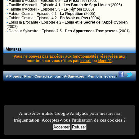
•
Famille d'Accueil
- Episode 6.2 -
Le Prisonnier
(2007)
•
Famille d'Accueil
- Episode 4.1 -
Les Bottes de Sept Lieues
(2006)
•
Famille d'Accueil
- Episode 5.3 -
Le Témoin
(2006)
•
Fabien Cosma
- Episode 6.1 -
La Répétition
(2005)
•
Fabien Cosma
- Episode 4.2 -
En Avoir ou Pas
(2004)
•
Louis la Brocante
- Episode 4.2 -
Louis et le Secret de l'Abbé Cyprien
(2002)
•
Docteur Sylvestre
- Episode 7.5 -
Des Apparences Trompeuses
(2001)
Membres
Vous ne pouvez pas accéder aux fonctionnalités réservées aux
membres car vous n'êtes pas
inscrit
ou
identifié
.
A Propos
-
Plan
-
Contactez-nous
-
A-Suivre.org
-
Mentions légales
-
Annuséries utilise Google Analytics pour mesurer sa
fréquentation. Acceptez-vous l'utilisation de ces cookies ?
Accepter
Refuser