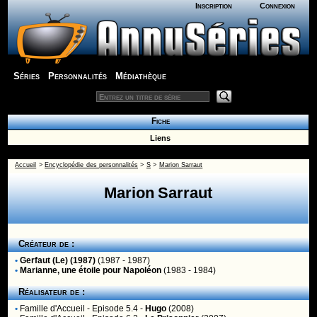
Inscription
Connexion
Séries
Personnalités
Médiathèque
Fiche
Liens
Accueil
>
Encyclopédie des personnalités
>
S
>
Marion Sarraut
Marion Sarraut
Créateur de :
•
Gerfaut (Le) (1987)
(1987 - 1987)
•
Marianne, une étoile pour Napoléon
(1983 - 1984)
Réalisateur de :
•
Famille d'Accueil
- Episode 5.4 -
Hugo
(2008)