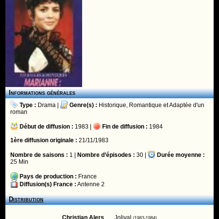
Informations générales
Type :
Drama
|
Genre(s) :
Historique
,
Romantique
et
Adaptée d'un
roman
Début de diffusion :
1983 |
Fin de diffusion :
1984
1ère diffusion originale :
21/11/1983
Nombre de saisons :
1 |
Nombre d’épisodes :
30 |
Durée moyenne :
25 Min
Pays de production :
France
Diffusion(s) France :
Antenne 2
Distribution
Christian Alers
..... Jolival
(1983-1984)