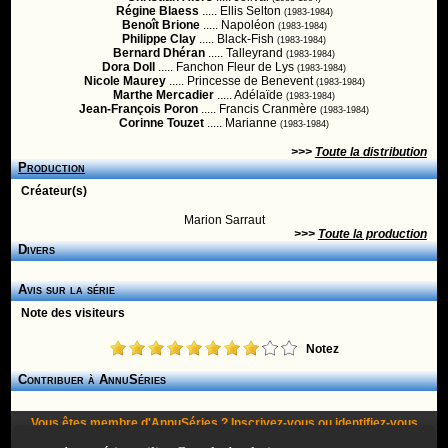
Régine Blaess
..... Ellis Selton
(1983-1984)
Benoît Brione
..... Napoléon
(1983-1984)
Philippe Clay
..... Black-Fish
(1983-1984)
Bernard Dhéran
..... Talleyrand
(1983-1984)
Dora Doll
..... Fanchon Fleur de Lys
(1983-1984)
Nicole Maurey
..... Princesse de Benevent
(1983-1984)
Marthe Mercadier
..... Adélaïde
(1983-1984)
Jean-François Poron
..... Francis Cranmère
(1983-1984)
Corinne Touzet
..... Marianne
(1983-1984)
>>>
Toute la distribution
Production
Créateur(s)
Marion Sarraut
>>>
Toute la production
Divers
Avis sur la série
Note des visiteurs
Notez
Contribuer à AnnuSéries
Vous êtes membre d'AnnuSéries ?
Inscrivez-vous
ou
identifiez-vous
pour proposer des modifications et des informations à propos de cette