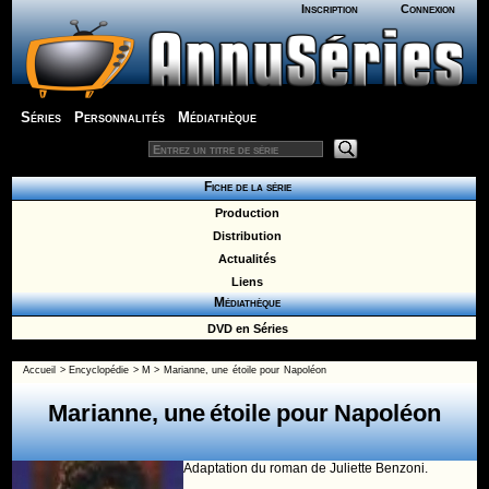
Inscription
Connexion
Séries
Personnalités
Médiathèque
Fiche de la série
Production
Distribution
Actualités
Liens
Médiathèque
DVD en Séries
Accueil
>
Encyclopédie
>
M
>
Marianne, une étoile pour Napoléon
Marianne, une étoile pour Napoléon
Adaptation du roman de Juliette Benzoni.