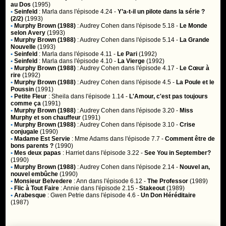
au Dos
(1995)
•
Seinfeld
:
Marla
dans l'épisode 4.24 -
Y’a-t-il un pilote dans la série ?
(2/2)
(1993)
•
Murphy Brown (1988)
:
Audrey Cohen
dans l'épisode 5.18 -
Le Monde
selon Avery
(1993)
•
Murphy Brown (1988)
:
Audrey Cohen
dans l'épisode 5.14 -
La Grande
Nouvelle
(1993)
•
Seinfeld
:
Marla
dans l'épisode 4.11 -
Le Pari
(1992)
•
Seinfeld
:
Marla
dans l'épisode 4.10 -
La Vierge
(1992)
•
Murphy Brown (1988)
:
Audrey Cohen
dans l'épisode 4.17 -
Le Cœur à
rire
(1992)
•
Murphy Brown (1988)
:
Audrey Cohen
dans l'épisode 4.5 -
La Poule et le
Poussin
(1991)
•
Petite Fleur
:
Sheila
dans l'épisode 1.14 -
L'Amour, c'est pas toujours
comme ça
(1991)
•
Murphy Brown (1988)
:
Audrey Cohen
dans l'épisode 3.20 -
Miss
Murphy et son chauffeur
(1991)
•
Murphy Brown (1988)
:
Audrey Cohen
dans l'épisode 3.10 -
Crise
conjugale
(1990)
•
Madame Est Servie
:
Mme Adams
dans l'épisode 7.7 -
Comment être de
bons parents ?
(1990)
•
Mes deux papas
:
Harriet
dans l'épisode 3.22 -
See You in September?
(1990)
•
Murphy Brown (1988)
:
Audrey Cohen
dans l'épisode 2.14 -
Nouvel an,
nouvel embûche
(1990)
•
Monsieur Belvedere
:
Ann
dans l'épisode 6.12 -
The Professor
(1989)
•
Flic à Tout Faire
:
Annie
dans l'épisode 2.15 -
Stakeout
(1989)
•
Arabesque
:
Gwen Petrie
dans l'épisode 4.6 -
Un Don Héréditaire
(1987)