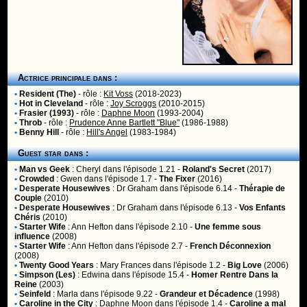
Actrice principale dans :
•
Resident (The)
- rôle :
Kit Voss
(2018-2023)
•
Hot in Cleveland
- rôle :
Joy Scroggs
(2010-2015)
•
Frasier (1993)
- rôle :
Daphne Moon
(1993-2004)
•
Throb
- rôle :
Prudence Anne Bartlett "Blue"
(1986-1988)
•
Benny Hill
- rôle :
Hill's Angel
(1983-1984)
Guest star dans :
•
Man vs Geek
:
Cheryl
dans l'épisode 1.21 -
Roland's Secret
(2017)
•
Crowded
:
Gwen
dans l'épisode 1.7 -
The Fixer
(2016)
•
Desperate Housewives
:
Dr Graham
dans l'épisode 6.14 -
Thérapie de
Couple
(2010)
•
Desperate Housewives
:
Dr Graham
dans l'épisode 6.13 -
Vos Enfants
Chéris
(2010)
•
Starter Wife
:
Ann Hefton
dans l'épisode 2.10 -
Une femme sous
influence
(2008)
•
Starter Wife
:
Ann Hefton
dans l'épisode 2.7 -
French Déconnexion
(2008)
•
Twenty Good Years
:
Mary Frances
dans l'épisode 1.2 -
Big Love
(2006)
•
Simpson (Les)
:
Edwina
dans l'épisode 15.4 -
Homer Rentre Dans la
Reine
(2003)
•
Seinfeld
:
Marla
dans l'épisode 9.22 -
Grandeur et Décadence
(1998)
•
Caroline in the City
:
Daphne Moon
dans l'épisode 1.4 -
Caroline a mal