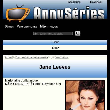
Inscription
Connexion
Séries
Personnalités
Médiathèque
Fiche
Liens
Accueil
>
Encyclopédie des personnalités
>
L
>
Jane Leeves
Jane Leeves
Nationalité :
britannique
Né le :
18/04/1961
à
Ilford - Royaume-Uni