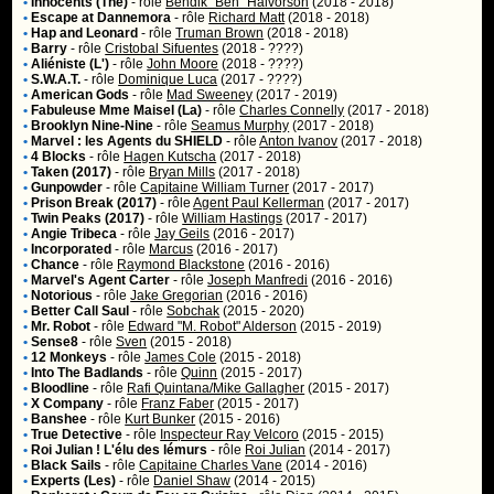
•
Innocents (The)
- rôle
Bendik "Ben" Halvorson
(2018 - 2018)
•
Escape at Dannemora
- rôle
Richard Matt
(2018 - 2018)
•
Hap and Leonard
- rôle
Truman Brown
(2018 - 2018)
•
Barry
- rôle
Cristobal Sifuentes
(2018 - ????)
•
Aliéniste (L')
- rôle
John Moore
(2018 - ????)
•
S.W.A.T.
- rôle
Dominique Luca
(2017 - ????)
•
American Gods
- rôle
Mad Sweeney
(2017 - 2019)
•
Fabuleuse Mme Maisel (La)
- rôle
Charles Connelly
(2017 - 2018)
•
Brooklyn Nine-Nine
- rôle
Seamus Murphy
(2017 - 2018)
•
Marvel : les Agents du SHIELD
- rôle
Anton Ivanov
(2017 - 2018)
•
4 Blocks
- rôle
Hagen Kutscha
(2017 - 2018)
•
Taken (2017)
- rôle
Bryan Mills
(2017 - 2018)
•
Gunpowder
- rôle
Capitaine William Turner
(2017 - 2017)
•
Prison Break (2017)
- rôle
Agent Paul Kellerman
(2017 - 2017)
•
Twin Peaks (2017)
- rôle
William Hastings
(2017 - 2017)
•
Angie Tribeca
- rôle
Jay Geils
(2016 - 2017)
•
Incorporated
- rôle
Marcus
(2016 - 2017)
•
Chance
- rôle
Raymond Blackstone
(2016 - 2016)
•
Marvel's Agent Carter
- rôle
Joseph Manfredi
(2016 - 2016)
•
Notorious
- rôle
Jake Gregorian
(2016 - 2016)
•
Better Call Saul
- rôle
Sobchak
(2015 - 2020)
•
Mr. Robot
- rôle
Edward "M. Robot" Alderson
(2015 - 2019)
•
Sense8
- rôle
Sven
(2015 - 2018)
•
12 Monkeys
- rôle
James Cole
(2015 - 2018)
•
Into The Badlands
- rôle
Quinn
(2015 - 2017)
•
Bloodline
- rôle
Rafi Quintana/Mike Gallagher
(2015 - 2017)
•
X Company
- rôle
Franz Faber
(2015 - 2017)
•
Banshee
- rôle
Kurt Bunker
(2015 - 2016)
•
True Detective
- rôle
Inspecteur Ray Velcoro
(2015 - 2015)
•
Roi Julian ! L'élu des lémurs
- rôle
Roi Julian
(2014 - 2017)
•
Black Sails
- rôle
Capitaine Charles Vane
(2014 - 2016)
•
Experts (Les)
- rôle
Daniel Shaw
(2014 - 2015)