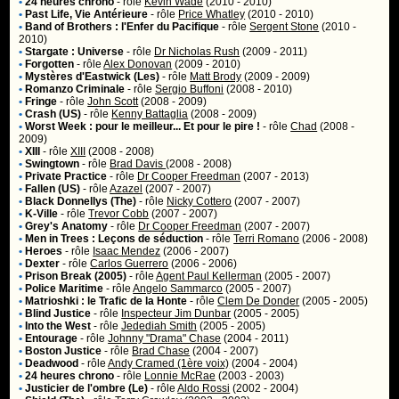
•
24 heures chrono
- rôle
Kevin Wade
(2010 - 2010)
•
Past Life, Vie Antérieure
- rôle
Price Whatley
(2010 - 2010)
•
Band of Brothers : l'Enfer du Pacifique
- rôle
Sergent Stone
(2010 -
2010)
•
Stargate : Universe
- rôle
Dr Nicholas Rush
(2009 - 2011)
•
Forgotten
- rôle
Alex Donovan
(2009 - 2010)
•
Mystères d'Eastwick (Les)
- rôle
Matt Brody
(2009 - 2009)
•
Romanzo Criminale
- rôle
Sergio Buffoni
(2008 - 2010)
•
Fringe
- rôle
John Scott
(2008 - 2009)
•
Crash (US)
- rôle
Kenny Battaglia
(2008 - 2009)
•
Worst Week : pour le meilleur... Et pour le pire !
- rôle
Chad
(2008 -
2009)
•
XIII
- rôle
XIII
(2008 - 2008)
•
Swingtown
- rôle
Brad Davis
(2008 - 2008)
•
Private Practice
- rôle
Dr Cooper Freedman
(2007 - 2013)
•
Fallen (US)
- rôle
Azazel
(2007 - 2007)
•
Black Donnellys (The)
- rôle
Nicky Cottero
(2007 - 2007)
•
K-Ville
- rôle
Trevor Cobb
(2007 - 2007)
•
Grey's Anatomy
- rôle
Dr Cooper Freedman
(2007 - 2007)
•
Men in Trees : Leçons de séduction
- rôle
Terri Romano
(2006 - 2008)
•
Heroes
- rôle
Isaac Mendez
(2006 - 2007)
•
Dexter
- rôle
Carlos Guerrero
(2006 - 2006)
•
Prison Break (2005)
- rôle
Agent Paul Kellerman
(2005 - 2007)
•
Police Maritime
- rôle
Angelo Sammarco
(2005 - 2007)
•
Matrioshki : le Trafic de la Honte
- rôle
Clem De Donder
(2005 - 2005)
•
Blind Justice
- rôle
Inspecteur Jim Dunbar
(2005 - 2005)
•
Into the West
- rôle
Jedediah Smith
(2005 - 2005)
•
Entourage
- rôle
Johnny "Drama" Chase
(2004 - 2011)
•
Boston Justice
- rôle
Brad Chase
(2004 - 2007)
•
Deadwood
- rôle
Andy Cramed (1ère voix)
(2004 - 2004)
•
24 heures chrono
- rôle
Lonnie McRae
(2003 - 2003)
•
Justicier de l'ombre (Le)
- rôle
Aldo Rossi
(2002 - 2004)