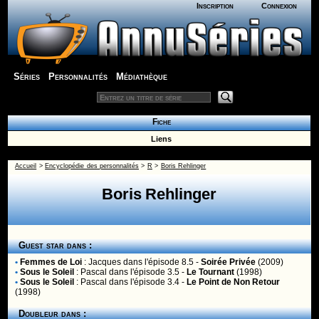
Inscription
Connexion
Séries
Personnalités
Médiathèque
Fiche
Liens
Accueil
>
Encyclopédie des personnalités
>
R
>
Boris Rehlinger
Boris Rehlinger
Guest star dans :
•
Femmes de Loi
:
Jacques
dans l'épisode 8.5 -
Soirée Privée
(2009)
•
Sous le Soleil
:
Pascal
dans l'épisode 3.5 -
Le Tournant
(1998)
•
Sous le Soleil
:
Pascal
dans l'épisode 3.4 -
Le Point de Non Retour
(1998)
Doubleur dans :