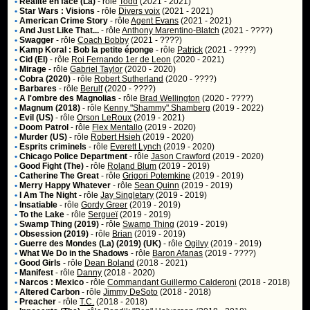
•
Réalité en face (La)
- rôle
Todd
(2021 - 2021)
•
Star Wars : Visions
- rôle
Divers voix
(2021 - 2021)
•
American Crime Story
- rôle
Agent Evans
(2021 - 2021)
•
And Just Like That...
- rôle
Anthony Marentino-Blatch
(2021 - ????)
•
Swagger
- rôle
Coach Bobby
(2021 - ????)
•
Kamp Koral : Bob la petite éponge
- rôle
Patrick
(2021 - ????)
•
Cid (El)
- rôle
Roi Fernando 1er de Leon
(2020 - 2021)
•
Mirage
- rôle
Gabriel Taylor
(2020 - 2020)
•
Cobra (2020)
- rôle
Robert Sutherland
(2020 - ????)
•
Barbares
- rôle
Berulf
(2020 - ????)
•
A l'ombre des Magnolias
- rôle
Brad Wellington
(2020 - ????)
•
Magnum (2018)
- rôle
Kenny "Shammy" Shamberg
(2019 - 2022)
•
Evil (US)
- rôle
Orson LeRoux
(2019 - 2021)
•
Doom Patrol
- rôle
Flex Mentallo
(2019 - 2020)
•
Murder (US)
- rôle
Robert Hsieh
(2019 - 2020)
•
Esprits criminels
- rôle
Everett Lynch
(2019 - 2020)
•
Chicago Police Department
- rôle
Jason Crawford
(2019 - 2020)
•
Good Fight (The)
- rôle
Roland Blum
(2019 - 2019)
•
Catherine The Great
- rôle
Grigori Potemkine
(2019 - 2019)
•
Merry Happy Whatever
- rôle
Sean Quinn
(2019 - 2019)
•
I Am The Night
- rôle
Jay Singletary
(2019 - 2019)
•
Insatiable
- rôle
Gordy Greer
(2019 - 2019)
•
To the Lake
- rôle
Sergueï
(2019 - 2019)
•
Swamp Thing (2019)
- rôle
Swamp Thing
(2019 - 2019)
•
Obsession (2019)
- rôle
Brian
(2019 - 2019)
•
Guerre des Mondes (La) (2019) (UK)
- rôle
Ogilvy
(2019 - 2019)
•
What We Do in the Shadows
- rôle
Baron Afanas
(2019 - ????)
•
Good Girls
- rôle
Dean Boland
(2018 - 2021)
•
Manifest
- rôle
Danny
(2018 - 2020)
•
Narcos : Mexico
- rôle
Commandant Guillermo Calderoni
(2018 - 2018)
•
Altered Carbon
- rôle
Jimmy DeSoto
(2018 - 2018)
•
Preacher
- rôle
T.C.
(2018 - 2018)