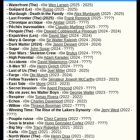
•
Waterfront (The)
- rôle
Wes Larsen
(2025 - 2025)
•
Guépard (Le)
- rôle
Russo
(2025 - 2025)
•
Murdaugh : Death in the Family
- rôle
Alex Murdaugh
(2025 - 2025)
•
Last Frontier (The) (2025)
- rôle
Frank Remnick
(2025 - ????)
•
Chronique arctique
- rôle
Alistair
(2025 - ????)
•
Péchés inavouables
- rôle
Claudio Martinez
(2025 - ????)
•
Penguin (The)
- rôle
Oswald Cobblepot/Le Pingouin
(2024 - 2024)
•
Expatriées (Les)
- rôle
David Starr
(2024 - 2024)
•
Mary & George
- rôle
Sir Walter Raleigh
(2024 - 2024)
•
Dark Matter (2024)
- rôle
Jason Dessen
(2024 - 2024)
•
Sugar
- rôle
John Sugar
(2024 - ????)
•
Star Wars : Skeleton Crew
- rôle
Brutus
(2024 - ????)
•
High Potential
- rôle
Adam Karadec
(2024 - ????)
•
Accidente
- rôle
David Matamoros
(2024 - ????)
•
X-Men '97
- rôle
Henry Gyrich
(2024 - ????)
•
Last of Us (The)
- rôle
Joel Miller
(2023 - 2025)
•
Fargo
- rôle
Ole Munch
(2023 - 2024)
•
Fellow Travelers
- rôle
Sénateur Joseph McCarthy
(2023 - 2023)
•
East Side
- rôle
Momi
(2023 - 2023)
•
Secret Invasion
- rôle
Agent Prescod
(2023 - ????)
•
Ma vie avec les Walter Boys
- rôle
George Walter
(2023 - ????)
•
Respirer
- rôle
Tomas Rivera
(2022 - 2022)
•
Echos
- rôle
Charles Davenport
(2022 - 2022)
•
Willow
- rôle
Thraxus Boorman
(2022 - ????)
•
Winning Time: The Rise of the Lakers Dynasty
- rôle
Jerry West
(2022 -
????)
•
Poupée russe
- rôle
Chez Carrera
(2022 - ????)
•
Sous la braise
- rôle
Hugo Gonzalez Cortez
(2022 - ????)
•
Big Sky
- rôle
Tracy Ridgeton
(2021 - 2022)
•
Katla
- rôle
Darri
(2021 - 2021)
•
North Water (The)
- rôle
Henry Drax
(2021 - 2021)