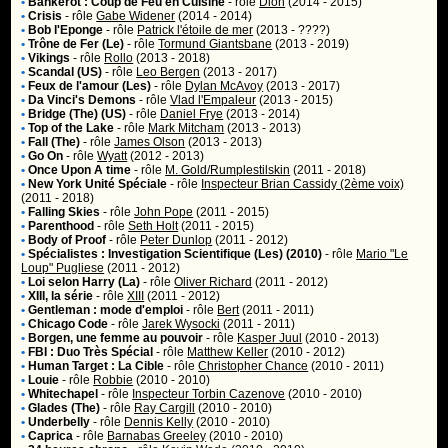
•
Bankerot : Coup de Feu en Cuisine
- rôle
Dion
(2014 - 2015)
•
Crisis
- rôle
Gabe Widener
(2014 - 2014)
•
Bob l'Eponge
- rôle
Patrick l'étoile de mer
(2013 - ????)
•
Trône de Fer (Le)
- rôle
Tormund Giantsbane
(2013 - 2019)
•
Vikings
- rôle
Rollo
(2013 - 2018)
•
Scandal (US)
- rôle
Leo Bergen
(2013 - 2017)
•
Feux de l'amour (Les)
- rôle
Dylan McAvoy
(2013 - 2017)
•
Da Vinci's Demons
- rôle
Vlad l'Empaleur
(2013 - 2015)
•
Bridge (The) (US)
- rôle
Daniel Frye
(2013 - 2014)
•
Top of the Lake
- rôle
Mark Mitcham
(2013 - 2013)
•
Fall (The)
- rôle
James Olson
(2013 - 2013)
•
Go On
- rôle
Wyatt
(2012 - 2013)
•
Once Upon A time
- rôle
M. Gold/Rumplestilskin
(2011 - 2018)
•
New York Unité Spéciale
- rôle
Inspecteur Brian Cassidy (2ème voix)
(2011 - 2018)
•
Falling Skies
- rôle
John Pope
(2011 - 2015)
•
Parenthood
- rôle
Seth Holt
(2011 - 2015)
•
Body of Proof
- rôle
Peter Dunlop
(2011 - 2012)
•
Spécialistes : Investigation Scientifique (Les) (2010)
- rôle
Mario "Le
Loup" Pugliese
(2011 - 2012)
•
Loi selon Harry (La)
- rôle
Oliver Richard
(2011 - 2012)
•
XIII, la série
- rôle
XIII
(2011 - 2012)
•
Gentleman : mode d'emploi
- rôle
Bert
(2011 - 2011)
•
Chicago Code
- rôle
Jarek Wysocki
(2011 - 2011)
•
Borgen, une femme au pouvoir
- rôle
Kasper Juul
(2010 - 2013)
•
FBI : Duo Très Spécial
- rôle
Matthew Keller
(2010 - 2012)
•
Human Target : La Cible
- rôle
Christopher Chance
(2010 - 2011)
•
Louie
- rôle
Robbie
(2010 - 2010)
•
Whitechapel
- rôle
Inspecteur Torbin Cazenove
(2010 - 2010)
•
Glades (The)
- rôle
Ray Cargill
(2010 - 2010)
•
Underbelly
- rôle
Dennis Kelly
(2010 - 2010)
•
Caprica
- rôle
Barnabas Greeley
(2010 - 2010)