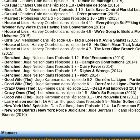
•
Casual
:
Charles Cole
dans l'épisode 1.9 -
Témoin de mariage
(2015)
•
Casual
:
Charles Cole
dans l'épisode 1.8 -
Défense de zone
(2015)
•
Blunt Talk
:
Dr Mendelson
dans l'épisode 1.10 -
Let's Save Central Florida! Le
•
Casual
:
Charles Cole
dans l'épisode 1.1 -
Frère protecteur
(2015)
•
Married
:
Professeur Donald Holt
dans l'épisode 2.10 -
1997
(2015)
•
House of Lies
:
Harvey Oberholt
dans l'épisode 4.11 -
Everything's So F**king 
Wonder Why We're Even Having This Conversation
(2015)
•
House of Lies
:
Harvey Oberholt
dans l'épisode 4.9 -
We're Going to Build a Mo
Universe
(2015)
•
Girls
:
Avi Mensusen
dans l'épisode 4.8 -
Tad & Loreen & Avi & Shanaz
(2015)
•
House of Lies
:
Harvey Oberholt
dans l'épisode 4.8 -
He Didn't Mean That, Nat
•
House of Lies
:
Harvey Oberholt
dans l'épisode 4.7 -
The Next Olive Branch Go
(2015)
•
Benched
:
Juge Nelson
dans l'épisode 1.12 -
Brief Encounters
(2014)
•
Benched
:
Juge Nelson
dans l'épisode 1.11 -
Campaign Contributions
(2014)
•
Benched
:
Juge Nelson
dans l'épisode 1.7 -
Curry Favor
(2014)
•
Benched
:
Juge Nelson
dans l'épisode 1.6 -
Rights & Wrongs
(2014)
•
Benched
:
Juge Nelson
dans l'épisode 1.1 -
Pilot
(2014)
•
Good Wife (The)
:
Juge Karpman
dans l'épisode 6.2 -
Derrière La Ligne - Partie
•
Good Wife (The)
:
Juge Karpman
dans l'épisode 6.1 -
Derrière La Ligne - Partie
•
Crazy Ones (The)
:
Lui-même
dans l'épisode 1.15 -
Dead And Improved
(2014)
•
Crazy Ones (The)
:
Lui-même
dans l'épisode 1.5 -
She's So European
(2013)
•
Good Wife (The)
:
Juge Karpman
dans l'épisode 3.1 -
Une Nouvelle Ere
(2011)
•
Larry et son nombril
:
Dr Arthur Thurgood
dans l'épisode 8.9 -
Mister Softee
(2
•
New York Unité Spéciale
:
Dan Goldberg
dans l'épisode 12.4 -
La Ferme aux E
•
New York District / New York Police Judiciaire
:
Juge Bertram Hill
dans l'épiso
Bonnie
(2010)
Membres