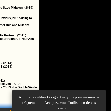
t's Save Midtown!
(2015)
Obvious, I'm Starting to
thership and Rule the
alie Portman
(2015)
es Straight Up Your Ass
 2
(2014)
 1
(2014)
011)
sclaves
(2010)
de 20.13 -
La Double Vie de
Annuséries utilise Google Analytics pour mesurer sa
fréquentation. Acceptez-vous l'utilisation de ces
cookies ?