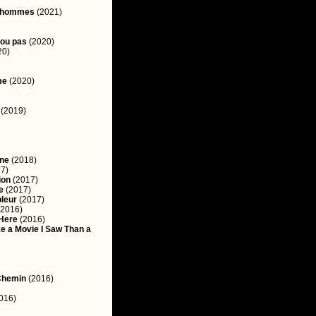
d'hommes
(2021)
 ou pas
(2020)
20)
me
(2020)
(2019)
one
(2018)
7)
ion
(2017)
e
(2017)
pleur
(2017)
2016)
 Here
(2016)
e a Movie I Saw Than a
Chemin
(2016)
016)