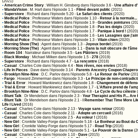
(2021)
•
American Crime Story
:
William H. Ginsberg
dans l'épisode 3.6 -
Une affaire 
•
WandaVision
:
M. Hart
dans l'épisode 1.1 -
Filmé devant public
(2021)
•
Superstore
:
Richard
dans l'épisode 5.20 -
Le Safari des clients
(2020)
•
Medical Police
:
Professeur Waters
dans l'épisode 1.10 -
Retour à la normale...
•
Medical Police
:
Professeur Waters
dans l'épisode 1.9 -
Grandes pointures
(20
•
Medical Police
:
Professeur Waters
dans l'épisode 1.8 -
Pas les doigts
(2020)
•
Medical Police
:
Professeur Waters
dans l'épisode 1.7 -
Panique à bord !
(2020)
•
Medical Police
:
Professeur Waters
dans l'épisode 1.6 -
Les Lasagnes que j'ai
•
Medical Police
:
Professeur Waters
dans l'épisode 1.3 -
Vilain chien
(2020)
•
Morning Show (The)
:
Agent
dans l'épisode 1.3 -
Joyeux bordel
(2019)
•
Morning Show (The)
:
Agent
dans l'épisode 1.1 -
Dans la nuit obscure de l'âme
•
Room 104
:
Narrateur
dans l'épisode 3.5 -
Les Plâtriers
(2019)
•
Black Monday
:
Michael Milken
dans l'épisode 1.5 -
278
(2019)
•
Superstore
:
Richard
dans l'épisode 4.7 -
La rencontre
(2018)
•
Casual
:
Charles Cole
dans l'épisode 4.4 -
Nos rêves, nos envies
(2018)
•
Life In Pieces
:
Dave
dans l'épisode 3.14 -
Parents Ancestry Coupon Chaper
•
Brooklyn Nine-Nine
:
D.C. Parlov
dans l'épisode 5.8 -
Le Retour de Parlov
(201
•
Fargo
:
Howard Zimmerman
dans l'épisode 3.3 -
Le Principe de non-contradict
•
Trial & Error
:
Howard Mankiewicz
dans l'épisode 1.8 -
Changement de défens
•
Trial & Error
:
Howard Mankiewicz
dans l'épisode 1.7 -
L'Affaire prend de l'am
•
Brooklyn Nine-Nine
:
D.C. Parlov
dans l'épisode 4.8 -
Le Cycle du feu céleste
(
•
Blunt Talk
:
Dr Mendelson
dans l'épisode 2.3 -
Your Therapist and His P.... Are
•
Blunt Talk
:
Dr Mendelson
dans l'épisode 2.1 -
I Remember That Time More Lik
Life I Lived
(2016)
•
Casual
:
Charles Cole
dans l'épisode 2.13 -
Voyage sans retour
(2016)
•
Casual
:
Charles Cole
dans l'épisode 2.11 -
Adopte un cercueil
(2016)
•
Casual
:
Charles Cole
dans l'épisode 2.5 -
Au voleur !
(2016)
•
New Girl
:
Cronkite Valley-Forge
dans l'épisode 5.18 -
Le Bonheur au Bout du 
•
New Girl
:
Cronkite Valley-Forge
dans l'épisode 5.17 -
Road Trip
(2016)
•
New Girl
:
Cronkite Valley-Forge
dans l'épisode 5.1 -
Le Pouvoir de la Danse
(2
•
Casual
:
Charles Cole
dans l'épisode 1.10 -
Dave
(2015)