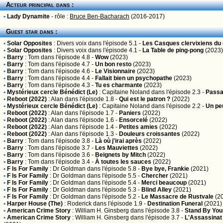
Acteur principal dans :
•
Lady Dynamite
- rôle :
Bruce Ben-Bacharach
(2016-2017)
Guest star dans :
•
Solar Opposites
:
Divers voix
dans l'épisode 5.1 -
Les Casques clervixiens du 
•
Solar Opposites
:
Divers voix
dans l'épisode 4.1 -
La Table de ping-pong
(2023)
•
Barry
:
Tom
dans l'épisode 4.8 -
Wow
(2023)
•
Barry
:
Tom
dans l'épisode 4.7 -
Un bon resto
(2023)
•
Barry
:
Tom
dans l'épisode 4.6 -
Le Visionnaire
(2023)
•
Barry
:
Tom
dans l'épisode 4.4 -
Fallait bien un psychopathe
(2023)
•
Barry
:
Tom
dans l'épisode 4.3 -
Tu es charmante
(2023)
•
Mystérieux cercle Bénédict (Le)
:
Capitaine Noland
dans l'épisode 2.3 -
Passa
•
Reboot (2022)
:
Alan
dans l'épisode 1.8 -
Qui est le patron ?
(2022)
•
Mystérieux cercle Bénédict (Le)
:
Capitaine Noland
dans l'épisode 2.2 -
Un pe
•
Reboot (2022)
:
Alan
dans l'épisode 1.7 -
Paniers
(2022)
•
Reboot (2022)
:
Alan
dans l'épisode 1.6 -
Ensorcelé
(2022)
•
Reboot (2022)
:
Alan
dans l'épisode 1.4 -
Petites amies
(2022)
•
Reboot (2022)
:
Alan
dans l'épisode 1.3 -
Douleurs croissantes
(2022)
•
Barry
:
Tom
dans l'épisode 3.8 -
Là où j'irai après
(2022)
•
Barry
:
Tom
dans l'épisode 3.7 -
Les Mauviettes
(2022)
•
Barry
:
Tom
dans l'épisode 3.6 -
Beignets by Mitch
(2022)
•
Barry
:
Tom
dans l'épisode 3.4 -
À toutes les sauces
(2022)
•
F Is For Family
:
Dr Goldman
dans l'épisode 5.8 -
Bye bye, Frankie
(2021)
•
F Is For Family
:
Dr Goldman
dans l'épisode 5.5 -
Chercher
(2021)
•
F Is For Family
:
Dr Goldman
dans l'épisode 5.4 -
Merci beaucoup
(2021)
•
F Is For Family
:
Dr Goldman
dans l'épisode 5.3 -
Blind Alley
(2021)
•
F Is For Family
:
Dr Goldman
dans l'épisode 5.2 -
Le Massacre de Rustvale
(2
•
Harper House (The)
:
Roderick
dans l'épisode 1.9 -
Destination Funeral
(2021)
•
American Crime Story
:
William H. Ginsberg
dans l'épisode 3.8 -
Stand By You
•
American Crime Story
:
William H. Ginsberg
dans l'épisode 3.7 -
L'Assassinat