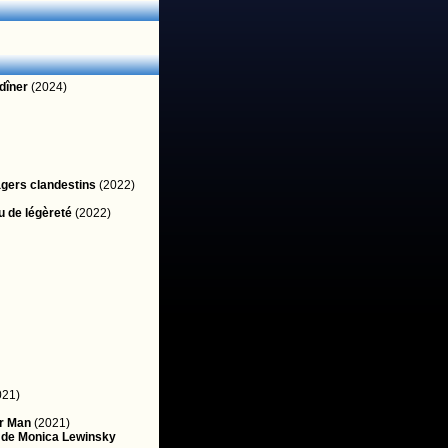
dîner
(2024)
gers clandestins
(2022)
u de légèreté
(2022)
021)
r Man
(2021)
 de Monica Lewinsky