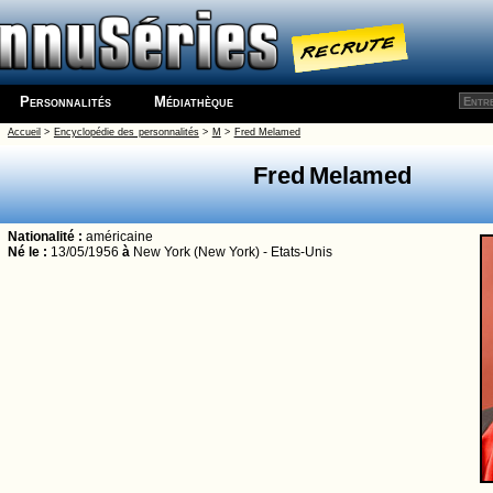
Personnalités
Médiathèque
Accueil
>
Encyclopédie des personnalités
>
M
>
Fred Melamed
Fred Melamed
Nationalité :
américaine
Né le :
13/05/1956
à
New York (New York) - Etats-Unis