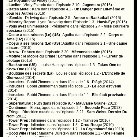
-
Le Royaume de Fillory
(2017)
•
Lucifer
:
Vicky Estrada
dans l'épisode 2.10 -
Jugement
(2016)
•
Bates Motel
:
Kara
dans l'épisode 4.1 -
Un Danger pour Lui-même et
pour les Autres
(2016)
•
iZombie
:
Dr Irving
dans l'épisode 2.5 -
Amour et Basketball
(2015)
•
Minority Report
:
Lynn Dravecky
dans l'épisode 1.3 -
Hawk-Eye
(2015)
•
Vous avez un message
:
Présidente
dans l'épisode 2.4 -
Miss courriers
spéciaux
(2015)
•
Coeur a ses raisons (Le) (US)
:
Agatha
dans l'épisode 2.2 -
Corps et
Âme (1/2)
(2015)
•
Coeur a ses raisons (Le) (US)
:
Agatha
dans l'épisode 2.1 -
Une cause
sincère
(2015)
•
Arrow
:
Dr Vaca
dans l'épisode 3.20 -
Méconnaissable
(2015)
•
Motive : le Mobile du Crime
:
Lorraine
dans l'épisode 3.7 -
Erreur de
pilotage
(2015)
•
Backstrom (US)
:
Louise Hanley
dans l'épisode 1.3 -
Takes One to
Know One
(2015)
•
Boutique des secrets (La)
:
Louise
dans l'épisode 1.2 -
L'Etincelle de
Glenwood
(2014)
•
Intruders
:
Bobbi Zimmerman
dans l'épisode 1.6 -
Piégé
(2014)
•
Intruders
:
Bobbi Zimmerman
dans l'épisode 1.3 -
Le Jour est venu
(2014)
•
Intruders
:
Bobbi Zimmerman
dans l'épisode 1.1 -
Elle était provisoire
(2014)
•
Supernatural
:
Ruth
dans l'épisode 9.7 -
Mauvaise Graine
(2013)
•
Continuum
:
Elena, âgée
dans l'épisode 2.4 -
Seconde Peau
(2013)
•
Fringe
:
Directrice musée
dans l'épisode 3.21 -
Sam Weiss, Dernier Du
Nom
(2011)
•
Tower Prep
:
Infirmière
dans l'épisode 1.12 -
Trahison
(2010)
•
Tower Prep
:
Infirmière
dans l'épisode 1.8 -
Croc-Rouge
(2010)
•
Tower Prep
:
Infirmière
dans l'épisode 1.7 -
La Cryptobactéria
(2010)
•
Good Wife (The)
:
Madame Duretsky
dans l'épisode 1.1 -
Une Femme