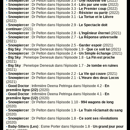
•
Snowpiercer
:
Dr Pelton
dans l'épisode 3.5 -
Une nouvelle vie
(2022)
•
Snowpiercer
:
Dr Pelton
dans l'épisode 3.4 -
Liés par une voie
(2022)
•
Snowpiercer
:
Dr Pelton
dans l'épisode 3.3 -
Le Premier coup
(2022)
•
Snowpiercer
:
Dr Pelton
dans l'épisode 3.2 -
Résister ou partir
(2022)
•
Snowpiercer
:
Dr Pelton
dans l'épisode 3.1 -
La Tortue et le Lièvre
(2022)
•
Snowpiercer
:
Dr Pelton
dans l'épisode 2.9 -
Le Spectacle doit
continuer
(2021)
•
Snowpiercer
:
Dr Pelton
dans l'épisode 2.8 -
L'Ingénieur éternel
(2021)
•
Snowpiercer
:
Dr Pelton
dans l'épisode 2.7 -
La Réponse universelle
(2021)
•
Snowpiercer
:
Dr Pelton
dans l'épisode 2.5 -
Garder espoir
(2021)
•
Big Sky
:
Penelope Denesuk
dans l'épisode 1.9 -
Que ce soit lui
(2021)
•
Snowpiercer
:
Dr Pelton
dans l'épisode 2.4 -
Un Simple échange
(2021)
•
Big Sky
:
Penelope Denesuk
dans l'épisode 1.8 -
La Fin est proche
(2021)
•
Big Sky
:
Penelope Denesuk
dans l'épisode 1.7 -
Je tombe en ruines
(2021)
•
Snowpiercer
:
Dr Pelton
dans l'épisode 2.2 -
La Vie qui couve
(2021)
•
Snowpiercer
:
Dr Pelton
dans l'épisode 2.1 -
L'Heure des deux Locos
(2021)
•
Good Doctor
:
Infirmière Deena Petringa
dans l'épisode 4.2 -
En
première ligne (2/2)
(2020)
•
Good Doctor
:
Infirmière Deena Petringa
dans l'épisode 4.1 -
En
première ligne (1/2)
(2020)
•
Snowpiercer
:
Dr Pelton
dans l'épisode 1.10 -
994 wagons de long
(2020)
•
Snowpiercer
:
Dr Pelton
dans l'épisode 1.9 -
Le Train réclamait du sang
(2020)
•
Snowpiercer
:
Dr Pelton
dans l'épisode 1.8 -
Ce sont ses révolutions
(2020)
•
Baby-Sitters (Les)
:
Esme Porter
dans l'épisode 1.8 -
Un grand jour pour