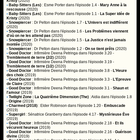
Kristy
(2020)
•
Baby-Sitters (Les)
:
Esme Porter
dans l'épisode 1.4 -
Mary Anne à la
rescousse
(2020)
•
Baby-Sitters (Les)
:
Esme Porter
dans l'épisode 1.1 -
La Super idée de
Kristy
(2020)
•
Snowpiercer
:
Dr Pelton
dans l'épisode 1.7 -
L'Univers est indifférent
(2020)
•
Snowpiercer
:
Dr Pelton
dans l'épisode 1.6 -
Les Problèmes viennent
d'où on ne les attend pas
(2020)
•
Snowpiercer
:
Dr Pelton
dans l'épisode 1.5 -
La Justice n'est jamais
montée
(2020)
•
Snowpiercer
:
Dr Pelton
dans l'épisode 1.2 -
On se tient prêts
(2020)
•
Good Doctor
:
Infirmière Deena Petringa
dans l'épisode 3.20 -
Tremblement de terre (2/2)
(2020)
•
Good Doctor
:
Infirmière Deena Petringa
dans l'épisode 3.19 -
Tremblement de terre (1/2)
(2020)
•
Good Doctor
:
Infirmière Deena Petringa
dans l'épisode 3.8 -
L'Heure
des choix
(2019)
•
Good Doctor
:
Infirmière Deena Petringa
dans l'épisode 3.3 -
L'Epreuve
de Claire
(2019)
•
Good Doctor
:
Infirmière Deena Petringa
dans l'épisode 3.1 -
Shaun et
l'amour
(2019)
•
Twilight Zone : La Quatrième Dimension (The)
:
Aidia
dans l'épisode 1.8
-
Origine
(2019)
•
Charmed (2018)
:
Elder Robinson
dans l'épisode 1.20 -
Embuscade
(2019)
•
Supergirl
:
Sénatrice Granberry
dans l'épisode 4.17 -
Mystérieuse Ève
(2019)
•
Good Doctor
:
Infirmière Deena Petringa
dans l'épisode 2.18 -
Et ils
vécurent heureux
(2019)
•
Good Doctor
:
Infirmière Deena Petringa
dans l'épisode 2.16 -
Guérison
divine
(2019)