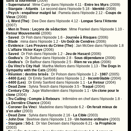
dans la tourmente
(2009)
•
Supernatural
:
Mme Curry
dans l'épisode 4.11 -
Entre les Murs
(2009)
•
Stargate : Atlantis
:
Le second
dans l'épisode 5.18 -
Identité
(2008)
•
Psych : enquêteur malgré lui
:
Pamela
dans l'épisode 2.12 -
Coups de
Vieux
(2008)
•
L Word (The)
:
Dee Dee
dans l'épisode 4.12 -
Longue Sera l'Attente
(2007)
•
Men in Trees : Leçons de séduction
:
Mme Frankel
dans l'épisode 1.10 -
Retour Mouvementé
(2006)
•
Saved
:
Dr Fish
dans l'épisode 1.6 -
Journée à Risques
(2006)
•
Blade
:
mina
dans l'épisode 1.2 -
Un Goût de Cendres
(2006)
•
Evidence : Les Preuves du Crime (The)
:
Jan McGee
dans l'épisode 1.8
-
L'affaire Victor Kaye
(2006)
•
Saved
:
Dr Fish
dans l'épisode 1.2 -
Jeu de Hasard
(2006)
•
Godiva's
:
Dr Balfour
dans l'épisode 2.8 -
Sous dépendance
(2006)
•
Godiva's
:
Dr Balfour
dans l'épisode 2.5 -
Rien ne va plus
(2006)
•
Da Vinci's City Hall
:
Martha Mellors
dans l'épisode 1.13 -
The Dogs in
Sympathy with the Cats
(2006)
•
Réunion : destins brisés
:
Dr Polson
dans l'épisode 1.2 -
1987
(2005)
•
4400 (Les)
:
Dr Emily Sanford
dans l'épisode 1.2 -
Incontrôlable
(2004)
•
4400 (Les)
:
Dr Emily Sanford
dans l'épisode 1.1 -
Le Retour
(2004)
•
Dead Zone
:
Sylvia Tesich
dans l'épisode 3.5 -
Traqué
(2004)
•
Century City
:
Juge Wallenstein
dans l'épisode 1.1 -
Un clone pour le
clone
(2004)
•
Tru Calling : Compte à Rebours
:
Infirmière en chef
dans l'épisode 1.8 -
La Dernière Chance
(2004)
•
Coroner Da Vinci
:
Madeline
dans l'épisode 6.2 -
On ferait mieux de
s'en aller
(2003)
•
Dead Zone
:
Sylvia
dans l'épisode 2.16 -
La Cible
(2003)
•
John Doe
:
Beehive
dans l'épisode 1.19 -
Un homme ordinaire
(2003)
•
Stargate : SG-1
:
Dr Van Densen
dans l'épisode 6.21 -
la Prophécie
(2003)