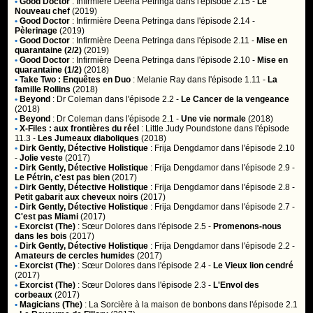
•
Good Doctor
:
Infirmière Deena Petringa
dans l'épisode 2.15 -
Le
Nouveau chef
(2019)
•
Good Doctor
:
Infirmière Deena Petringa
dans l'épisode 2.14 -
Pèlerinage
(2019)
•
Good Doctor
:
Infirmière Deena Petringa
dans l'épisode 2.11 -
Mise en
quarantaine (2/2)
(2019)
•
Good Doctor
:
Infirmière Deena Petringa
dans l'épisode 2.10 -
Mise en
quarantaine (1/2)
(2018)
•
Take Two : Enquêtes en Duo
:
Melanie Ray
dans l'épisode 1.11 -
La
famille Rollins
(2018)
•
Beyond
:
Dr Coleman
dans l'épisode 2.2 -
Le Cancer de la vengeance
(2018)
•
Beyond
:
Dr Coleman
dans l'épisode 2.1 -
Une vie normale
(2018)
•
X-Files : aux frontières du réel
:
Little Judy Poundstone
dans l'épisode
11.3 -
Les Jumeaux diaboliques
(2018)
•
Dirk Gently, Détective Holistique
:
Frija Dengdamor
dans l'épisode 2.10
-
Jolie veste
(2017)
•
Dirk Gently, Détective Holistique
:
Frija Dengdamor
dans l'épisode 2.9 -
Le Pétrin, c'est pas bien
(2017)
•
Dirk Gently, Détective Holistique
:
Frija Dengdamor
dans l'épisode 2.8 -
Petit gabarit aux cheveux noirs
(2017)
•
Dirk Gently, Détective Holistique
:
Frija Dengdamor
dans l'épisode 2.7 -
C'est pas Miami
(2017)
•
Exorcist (The)
:
Sœur Dolores
dans l'épisode 2.5 -
Promenons-nous
dans les bois
(2017)
•
Dirk Gently, Détective Holistique
:
Frija Dengdamor
dans l'épisode 2.2 -
Amateurs de cercles humides
(2017)
•
Exorcist (The)
:
Sœur Dolores
dans l'épisode 2.4 -
Le Vieux lion cendré
(2017)
•
Exorcist (The)
:
Sœur Dolores
dans l'épisode 2.3 -
L'Envol des
corbeaux
(2017)
•
Magicians (The)
:
La Sorcière à la maison de bonbons
dans l'épisode 2.1