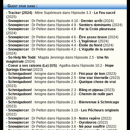
Guest star dans :
•
Tracker (2024)
:
Mère Supérieure
dans l'épisode 3.3 -
Le Feu sacré
(2025)
•
Snowpiercer
:
Dr Pelton
dans l'épisode 4.10 -
Dernier arrêt
(2024)
•
Snowpiercer
:
Dr Pelton
dans l'épisode 4.9 -
Sentiers dominants
(2024)
•
Snowpiercer
:
Dr Pelton
dans l'épisode 4.8 -
Par la Croix pleureuse
(2024)
•
Snowpiercer
:
Dr Pelton
dans l'épisode 4.6 -
Être assez brave
(2024)
•
Snowpiercer
:
Dr Pelton
dans l'épisode 4.5 -
L'Ingénieur
(2024)
•
Snowpiercer
:
Dr Pelton
dans l'épisode 4.4 -
Étoile du Nord
(2024)
•
Snowpiercer
:
Dr Pelton
dans l'épisode 4.2 -
L'Aiguille de la survie
(2024)
•
So Help Me Todd
:
Magda Jennings
dans l'épisode 2.5 -
Une fin
magistrale
(2024)
•
Coeur a ses raisons (Le) (US)
:
Agatha
dans l'épisode 10.2 -
Hope
Springs Eternal
(2023)
•
Schmigadoon!
:
Ivrogne
dans l'épisode 2.6 -
Fini pour de bon
(2023)
•
Schmigadoon!
:
Ivrogne
dans l'épisode 2.5 -
Une star éternelle
(2023)
•
Schmigadoon!
:
Ivrogne
dans l'épisode 2.4 -
Quelque chose de vrai
(2023)
•
Schmigadoon!
:
Ivrogne
dans l'épisode 2.3 -
Bling et pipeau
(2023)
•
Schmigadoon!
:
Ivrogne
dans l'épisode 2.2 -
Chemin de nulle part
(2023)
•
Schmigadoon!
:
Ivrogne
dans l'épisode 2.1 -
Bienvenue à Schmicago
(2023)
•
Snowpiercer
:
Dr Pelton
dans l'épisode 3.10 -
Les Pécheurs originels
(2022)
•
Snowpiercer
:
Dr Pelton
dans l'épisode 3.9 -
Notre repère
(2022)
•
Snowpiercer
:
Dr Pelton
dans l'épisode 3.7 -
Ouroboros
(2022)
•
Snowpiercer
:
Dr Pelton
dans l'épisode 3.6 -
Né pour souffrir
(2022)