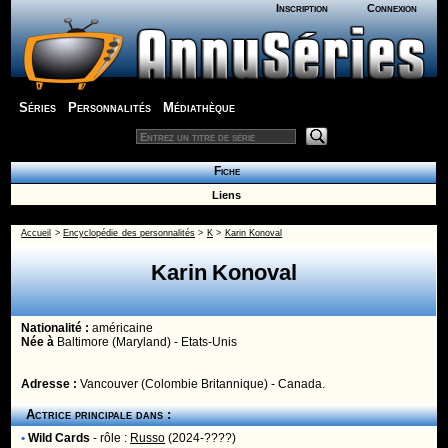
Inscription
Connexion
Séries
Personnalités
Médiathèque
Fiche
Liens
Accueil
>
Encyclopédie des personnalités
>
K
>
Karin Konoval
Karin Konoval
Nationalité :
américaine
Née
à
Baltimore (Maryland) - Etats-Unis
Adresse :
Vancouver (Colombie Britannique) - Canada.
Actrice principale dans :
•
Wild Cards
- rôle :
Russo
(2024-????)