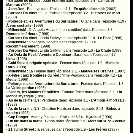
•
En quête de justice
:
Juge Franklin
dans l'épisode 1.4 -
Lamas et
Mantras
(2002)
•
John Doe
:
Beehive
dans l'épisode 1.1 -
En quête d'identité
(2002)
•
Coroner Da Vinci
:
Julie Parks
dans l'épisode 3.2 -
Histoires de mort
(2000)
•
Poltergeist, les Aventuriers du Surnaturel
:
Gitane
dans l'épisode 4.10 -
À vos souhaits
(1999)
•
MillenniuM
:
Dr Angela Horvath (non-créditée)
dans l'épisode 3.8 -
Démons Intérieurs
(1998)
•
Coroner Da Vinci
:
Linda Saltwyn
dans l'épisode 1.10 -
Le Pont
(1998)
•
MillenniuM
:
Dr Angela Horvath
dans l'épisode 3.7 -
Le
Recommencement
(1998)
•
Coroner Da Vinci
:
Linda Saltwyn
dans l'épisode 1.6 -
La Chute
(1998)
•
Au-Delà du Réel, l'Aventure Continue
:
Sarah
dans l'épisode 4.17 -
Lithia
(1998)
•
Cold Squad, brigade spéciale
:
Femme
dans l'épisode 1.9 -
Michelle
Dorn
(1998)
•
MillenniuM
:
La Femme
dans l'épisode 1.11 -
Mauvaises Graines
(1997)
•
X-Files : aux frontières du réel
:
Mme Peacock
dans l'épisode 4.2 -
La
Meute
(1996)
•
Poltergeist, les Aventuriers du Surnaturel
:
Femme
dans l'épisode 1.3 -
La Vallée perdue
(1996)
•
Sliders, les Mondes Parallèles
:
Fortune Teller
dans l'épisode 2.1 -
Un
Monde Mystique
(1996)
•
As de la crime (L')
:
Vendeuse
dans l'épisode 3.1 -
L’Amour à mort (1/2)
(1993)
•
As de la crime (L')
:
Christine Harrison
dans l'épisode 2.14 -
Bébés à
vendre
(1993)
•
Cap Danger
:
Audrey Pike
dans l'épisode 6.14 -
Hijacked
(1990)
•
Un flic dans la mafia
:
Gloria
dans l'épisode 2.9 -
Mort sur la 7e Avenue
(1989)
•
21 Jump Street
:
la serveuse
dans l'épisode 1.9 -
Les Frères
(1987)