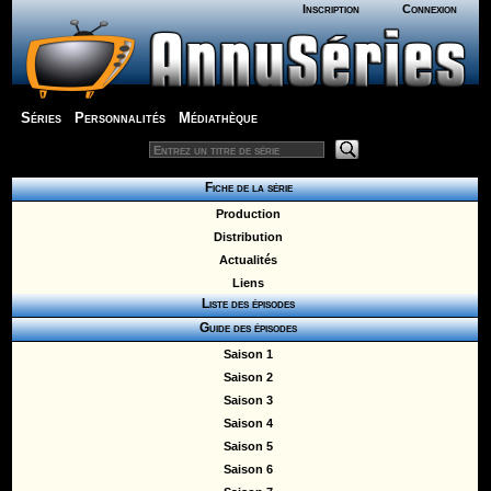
Inscription
Connexion
Séries
Personnalités
Médiathèque
Fiche de la série
Production
Distribution
Actualités
Liens
Liste des épisodes
Guide des épisodes
Saison 1
Saison 2
Saison 3
Saison 4
Saison 5
Saison 6