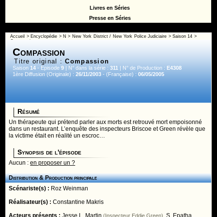
Livres en Séries
Presse en Séries
Accueil
>
Encyclopédie
>
N
>
New York District / New York Police Judiciaire
>
Saison 14
>
Compassion
Compassion
Titre original :
Compassion
Saison
14
- Episode
9
| N° dans la série :
311
| N° de Production :
E4308
1ère Diffusion (Originale) :
26/11/2003
- (Française) :
06/05/2005
Résumé
Un thérapeute qui prétend parler aux morts est retrouvé mort empoisonné
dans un restaurant. L’enquête des inspecteurs Briscoe et Green révèle que
la victime était en réalité un escroc…
Synopsis de l'épisode
Aucun :
en proposer un ?
Distribution & Production principale
Scénariste(s) :
Roz Weinman
Réalisateur(s) :
Constantine Makris
Acteurs présents :
Jesse L. Martin
,
S. Epatha
(Inspecteur Eddie Green)