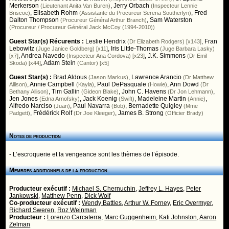
Merkerson
,
Jerry Orbach
(Lieutenant Anita Van Buren)
(Inspecteur Lennie
,
Elisabeth Rohm
,
Fred
Briscoe)
(Assistante du Procureur Serena Southerlyn)
Dalton Thompson
,
Sam Waterston
(Procureur Général Arthur Branch)
(Procureur / Procureur Général Jack McCoy (1994-2010))
Guest Star(s) Récurents :
Leslie Hendrix
,
Fran
(Dr Elizabeth Rodgers) [x143]
Lebowitz
,
Iris Little-Thomas
(Juge Janice Goldberg) [x11]
(Juge Barbara Lasky)
,
Andrea Navedo
,
J.K. Simmons
[x7]
(Inspecteur Ana Cordova) [x23]
(Dr Emil
,
Adam Stein
Skoda) [x44]
(Cantor) [x5]
Guest Star(s) :
Brad Aldous
,
Lawrence Arancio
(Jason Markus)
(Dr Matthew
,
Annie Campbell
,
Paul DePasquale
,
Ann Dowd
Allison)
(Kayla)
(Howie)
(Dr
,
Tim Gallin
,
John C. Havens
,
Bethany Allison)
(Gideon Blake)
(Dr Jon Lehmann)
Jen Jones
,
Jack Koenig
,
Madeleine Martin
,
(Edna Arnofsky)
(Swift)
(Annie)
Alfredo Narciso
,
Paul Navarra
,
Bernadette Quigley
(Juan)
(Bob)
(Mme
,
Frédérick Rolf
,
James B. Strong
Padgett)
(Dr Joe Kleeger)
(Officier Brady)
Notes de production
- L’escroquerie et la vengeance sont les thèmes de l’épisode.
Membres additionnels de la production
Producteur exécutif :
Michael S. Chernuchin
,
Jeffrey L. Hayes
,
Peter
Jankowski
,
Matthew Penn
,
Dick Wolf
Co-producteur exécutif :
Wendy Battles
,
Arthur W. Forney
,
Eric Overmyer
,
Richard Sweren
,
Roz Weinman
Producteur :
Lorenzo Carcaterra
,
Marc Guggenheim
,
Kati Johnston
,
Aaron
Zelman