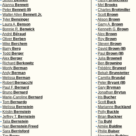
•
Simon
Bennett
•
Henry
Bronchtein
•
Alanna
Bennett
•
Mel
Brooks
•
Peter
Bennett (II)
•
Charles
Brottmiller
•
Walter Allen
Bennett Jr.
•
Scott
Brown
•
Tyler
Bensinger
•
Alison
Brown
•
Laura A.
Benson
•
Garry A.
Brown
•
Bonnie R.
Benwick
•
Kenneth G.
Brown
•
André
Béraud
•
Alex
Brown
•
Oliver
Berben
•
Roy
Brown
•
Mike
Berchem
•
Steven
Brown
•
Barry
Berg
•
David
Brown (III)
•
Todd
Berger
•
Paul
Brown (III)
•
Alex
Berger
•
Julia
Brownell
•
Richard
Berkowitz
•
Ben
Browning
•
Monty
Berman
•
Frédéric
Bruneel
•
Andy
Berman
•
Bekah
Brunstetter
•
Melissa
Berman
•
Camilla
Brusdal
•
Robert
Bernacchi
•
Peter
Bryant (III)
•
Paul F.
Bernard
•
Gary
Bryman
•
Bruno
Bernard
•
Jonathan
Brytus
•
Marie-Caroline
Bernard
•
Iris
Bucher
•
Tom
Bernardo
•
Scott
Buck
•
Melissa
Bernstein
•
Marianne
Buckland
•
Kristin
Bernstein
•
Polly
Buckle
•
Jeffrey T.
Bernstein
•
Brian
Buckner
•
Talia
Bernstein
•
Tia
Buhl
•
Nan
Bernstein Freed
•
Aimée
Buidine
•
Sara
Berrisford
•
Philip
Buiser