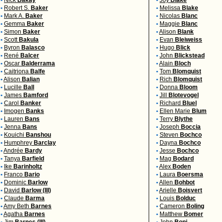
•
Nick
Bakay
•
Joy
Blake
•
Robert S.
Baker
•
Melissa
Blake
•
Mark A.
Baker
•
Nicolas
Blanc
•
Gemma
Baker
•
Maggie
Blanc
•
Simon
Baker
•
Alison
Blank
•
Scott
Bakula
•
Evan
Bleiweiss
•
Byron
Balasco
•
Hugo
Blick
•
René
Balcer
•
John
Blickstead
•
Oscar
Balderrama
•
Alain
Bloch
•
Caitriona
Balfe
•
Tom
Blomquist
•
Alison
Balian
•
Rich
Blomquist
•
Lucille
Ball
•
Donna
Bloom
•
James
Bamford
•
Jill
Blotevogel
•
Carol
Banker
•
Richard
Bluel
•
Imogen
Banks
•
Ellen Marie
Blum
•
Lauren
Bans
•
Terry
Blythe
•
Jenna
Bans
•
Joseph
Boccia
•
Kouichi
Banshou
•
Steven
Bochco
•
Humphrey
Barclay
•
Dayna
Bochco
•
Andrée
Bardy
•
Jesse
Bochco
•
Tanya
Barfield
•
Mag
Bodard
•
Ike
Barinholtz
•
Alex
Boden
•
Franco
Bario
•
Laura
Boersma
•
Dominic
Barlow
•
Allen
Bohbot
•
David
Barlow (III)
•
Arielle
Boisvert
•
Claude
Barma
•
Louis
Bolduc
•
Amy Beth
Barnes
•
Cameron
Boling
•
Agatha
Barnes
•
Matthew
Bomer