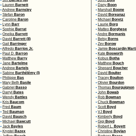
•
Jim
Barnes (III)
•
John
Boni
•
Lauren
Barnett
•
Dany
Boon
•
Andrew
Barnsley
•
Marshall
Boone
•
Stefan
Baron
•
David
Boreanaz
•
Caroline
Baron
•
Michael
Boretz
•
Lynn
Barr
•
Laurie
Borg
•
Sophie
Barrat
•
Matteo
Borghese
•
Oneika
Barrett
•
Andre
Bormanis
•
David
Barrett (II)
•
Betsy
Borns
•
Gail
Barringer
•
Zev
Borow
•
Alfredo
Barrios Jr.
•
Jamie
Boscardin Mart
•
Paul D.
Barron
•
Kate
Bosworth
•
Matthew
Barry
•
Kobus
Botha
•
Jane
Bartelme
•
Matthew
Bouch
•
Andrew
Bartels
•
Shepard
Boucher
•
Sabine
Barthélémy (I)
•
David
Boulter
•
Philippe
Bas
•
Tracey
Boulton
•
Mary Beth
Basile
•
Olivier
Bourdon
•
Gabriel
Basso
•
Thomas
Bourguignon
•
Darryl
Bates
•
John
Bowab
•
Wendy
Battles
•
Rob
Bowman
•
Kris
Baucom
•
Chuck
Bowman
•
Fred
Baum
•
Scott
Boyd
•
Ted
Bauman
•
VJ
Boyd
•
David
Bausch
•
Kimberly
Boyd
•
Michael
Bawcutt
•
Gigi
Boyd
•
Jack
Bayles
•
Robert L.
Boyett
•
Krystel
Bazex
•
Christine
Boylan