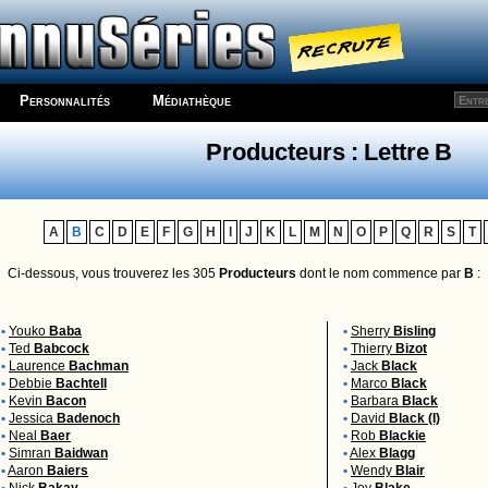
Personnalités
Médiathèque
Producteurs : Lettre B
A
B
C
D
E
F
G
H
I
J
K
L
M
N
O
P
Q
R
S
T
Ci-dessous, vous trouverez les 305
Producteurs
dont le nom commence par
B
:
•
Youko
Baba
•
Sherry
Bisling
•
Ted
Babcock
•
Thierry
Bizot
•
Laurence
Bachman
•
Jack
Black
•
Debbie
Bachtell
•
Marco
Black
•
Kevin
Bacon
•
Barbara
Black
•
Jessica
Badenoch
•
David
Black (I)
•
Neal
Baer
•
Rob
Blackie
•
Simran
Baidwan
•
Alex
Blagg
•
Aaron
Baiers
•
Wendy
Blair