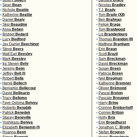
•
Jeffery
Beach
•
Barbara
Brace
•
Sean
Bean
•
Nicolas
Bradley
•
Nichole
Beattie
•
T.J.
Brady
•
Katherine
Beattie
•
Tom
Brady (XII)
•
Daniel
Beaty
•
Ben
Brafman
•
Skip
Beaudine
•
Felipe
Braga
•
Anna
Beben
•
Tom
Braidwood
•
Bridget
Bedard
•
Liz
Brandenburg
•
Lucy
Bedford
•
Thomas
Brandon (II)
•
Jay Daniel
Beechinor
•
Matthew
Branham
•
Steve
Beers
•
Erin
Braun
•
Matt Earl
Beesley
•
Scott
Brazil
•
Mark
Beesley
•
Sam
Breckman
•
Ira Steven
Behr
•
David
Breckman
•
Jeremy
Beim
•
Susan
Breen
•
Jeffrey
Bell (I)
•
Patricia
Breen
•
Robert
Bella
•
Neil
Bregman
•
Hervé
Bellech
•
Katherine
Bremner
•
Benjamin
Bellecour
•
Olivier
Brémond
•
David
Bellisario
•
Pascal
Breton
•
Tracy
Bellomo
•
Pascale
Breugnot
•
Faye Oshima
Belyeu
•
Harry
Bring
•
Roberto
Benabib
•
Corinne
Brinkerhoff
•
Patrick
Benedek
•
Connie
Britton
•
Stacey
Beneville
•
Holly
Brix
•
Yoshikazu
Beniya
•
Erin
Broadhurst
•
Elizabeth
Benjamin (I)
•
Jonathan C.
Brody
•
Roanna
Benn
•
Stefan
Brogren