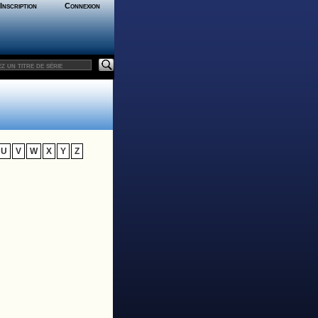
Inscription
Connexion
U
V
W
X
Y
Z