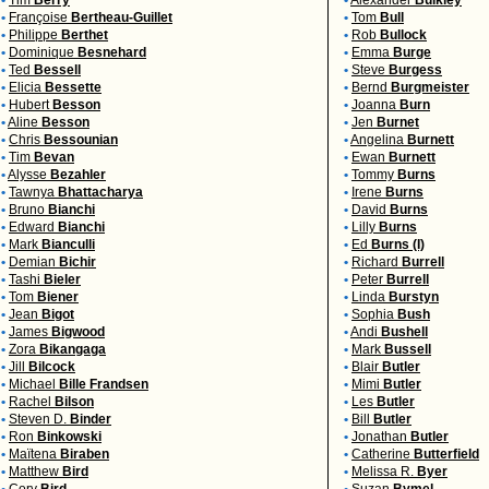
•
Tim
Berry
•
Alexander
Bulkley
•
Françoise
Bertheau-Guillet
•
Tom
Bull
•
Philippe
Berthet
•
Rob
Bullock
•
Dominique
Besnehard
•
Emma
Burge
•
Ted
Bessell
•
Steve
Burgess
•
Elicia
Bessette
•
Bernd
Burgmeister
•
Hubert
Besson
•
Joanna
Burn
•
Aline
Besson
•
Jen
Burnet
•
Chris
Bessounian
•
Angelina
Burnett
•
Tim
Bevan
•
Ewan
Burnett
•
Alysse
Bezahler
•
Tommy
Burns
•
Tawnya
Bhattacharya
•
Irene
Burns
•
Bruno
Bianchi
•
David
Burns
•
Edward
Bianchi
•
Lilly
Burns
•
Mark
Bianculli
•
Ed
Burns (I)
•
Demian
Bichir
•
Richard
Burrell
•
Tashi
Bieler
•
Peter
Burrell
•
Tom
Biener
•
Linda
Burstyn
•
Jean
Bigot
•
Sophia
Bush
•
James
Bigwood
•
Andi
Bushell
•
Zora
Bikangaga
•
Mark
Bussell
•
Jill
Bilcock
•
Blair
Butler
•
Michael
Bille Frandsen
•
Mimi
Butler
•
Rachel
Bilson
•
Les
Butler
•
Steven D.
Binder
•
Bill
Butler
•
Ron
Binkowski
•
Jonathan
Butler
•
Maïtena
Biraben
•
Catherine
Butterfield
•
Matthew
Bird
•
Melissa R.
Byer