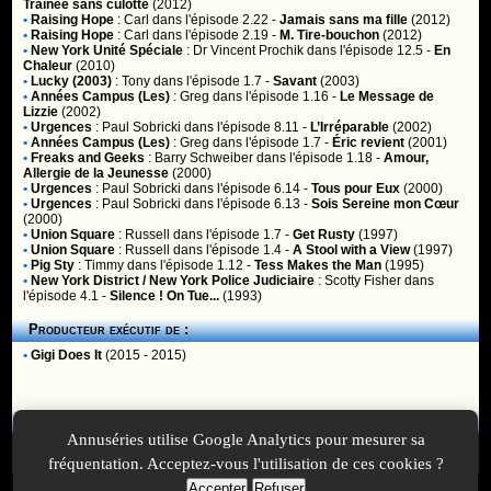
Traînée sans culotte
(2012)
•
Raising Hope
:
Carl
dans l'épisode 2.22 -
Jamais sans ma fille
(2012)
•
Raising Hope
:
Carl
dans l'épisode 2.19 -
M. Tire-bouchon
(2012)
•
New York Unité Spéciale
:
Dr Vincent Prochik
dans l'épisode 12.5 -
En
Chaleur
(2010)
•
Lucky (2003)
:
Tony
dans l'épisode 1.7 -
Savant
(2003)
•
Années Campus (Les)
:
Greg
dans l'épisode 1.16 -
Le Message de
Lizzie
(2002)
•
Urgences
:
Paul Sobricki
dans l'épisode 8.11 -
L’Irréparable
(2002)
•
Années Campus (Les)
:
Greg
dans l'épisode 1.7 -
Éric revient
(2001)
•
Freaks and Geeks
:
Barry Schweiber
dans l'épisode 1.18 -
Amour,
Allergie de la Jeunesse
(2000)
•
Urgences
:
Paul Sobricki
dans l'épisode 6.14 -
Tous pour Eux
(2000)
•
Urgences
:
Paul Sobricki
dans l'épisode 6.13 -
Sois Sereine mon Cœur
(2000)
•
Union Square
:
Russell
dans l'épisode 1.7 -
Get Rusty
(1997)
•
Union Square
:
Russell
dans l'épisode 1.4 -
A Stool with a View
(1997)
•
Pig Sty
:
Timmy
dans l'épisode 1.12 -
Tess Makes the Man
(1995)
•
New York District / New York Police Judiciaire
:
Scotty Fisher
dans
l'épisode 4.1 -
Silence ! On Tue...
(1993)
Producteur exécutif de :
•
Gigi Does It
(2015 - 2015)
Membres
Annuséries utilise Google Analytics pour mesurer sa
Vous ne pouvez pas accéder aux fonctionnalités réservées aux
membres car vous n'êtes pas
inscrit
ou
identifié
.
fréquentation. Acceptez-vous l'utilisation de ces cookies ?
Accepter
Refuser