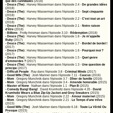
que des cannibales
(2018)
•
Deuce (The)
:
Harvey Wasserman
dans l'épisode 2.4 -
De grandes idées
(2018)
•
Deuce (The)
:
Harvey Wasserman
dans l'épisode 2.3 -
Sept cinquante
(2018)
•
Deuce (The)
:
Harvey Wasserman
dans l'épisode 2.2 -
C'est tout un art
(2018)
•
Deuce (The)
:
Harvey Wasserman
dans l'épisode 2.1 -
Notre raison
d'être
(2018)
•
Billions
:
Frotty Anisman
dans l'épisode 3.10 -
Rédemption
(2018)
•
Deuce (The)
:
Harvey Wasserman
dans l'épisode 1.8 -
Je m'appelle
Ruby
(2017)
•
Deuce (The)
:
Harvey Wasserman
dans l'épisode 1.7 -
Bordel de bordel !
(2017)
•
Deuce (The)
:
Harvey Wasserman
dans l'épisode 1.6 -
Pourquoi moi ?
(2017)
•
Deuce (The)
:
Harvey Wasserman
dans l'épisode 1.5 -
Quel genre
d'emmerdes ?
(2017)
•
Deuce (The)
:
Harvey Wasserman
dans l'épisode 1.3 -
Une question de
principe
(2017)
•
Difficult People
:
Ray
dans l'épisode 3.8 -
Criminal Minds
(2017)
•
Good Wife (The)
:
Josh Mariner
dans l'épisode 7.11 -
Caucus
(2016)
•
Mom
:
Gregory Munchnik
dans l'épisode 3.7 -
Dîner de famille
(2016)
•
Mom
:
Gregory Munchnik
dans l'épisode 3.4 -
Amende honorable
(2015)
•
Master of None
:
Nathan
dans l'épisode 1.1 -
Plan B
(2015)
•
Comedy Bang! Bang!
:
David Krumholtz
dans l'épisode 4.35 -
David
Krumholtz Wears a Blue Zip-Up Jacket and Grey Sneakers
(2015)
•
Mom
:
Gregory Munchnik
dans l'épisode 2.22 -
Amour maternel
(2015)
•
Mom
:
Gregory Munchnik
dans l'épisode 2.21 -
Le Temps d'une trêve
(2015)
•
Good Wife (The)
:
Josh Mariner
dans l'épisode 6.18 -
Toute La Vérité Ou
Presque
(2015)