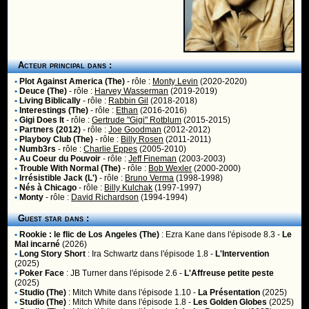
Acteur principal dans :
•
Plot Against America (The)
- rôle :
Monty Levin
(2020-2020)
•
Deuce (The)
- rôle :
Harvey Wasserman
(2019-2019)
•
Living Biblically
- rôle :
Rabbin Gil
(2018-2018)
•
Interestings (The)
- rôle :
Ethan
(2016-2016)
•
Gigi Does It
- rôle :
Gertrude "Gigi" Rotblum
(2015-2015)
•
Partners (2012)
- rôle :
Joe Goodman
(2012-2012)
•
Playboy Club (The)
- rôle :
Billy Rosen
(2011-2011)
•
Numb3rs
- rôle :
Charlie Eppes
(2005-2010)
•
Au Coeur du Pouvoir
- rôle :
Jeff Fineman
(2003-2003)
•
Trouble With Normal (The)
- rôle :
Bob Wexler
(2000-2000)
•
Irrésistible Jack (L')
- rôle :
Bruno Verma
(1998-1998)
•
Nés à Chicago
- rôle :
Billy Kulchak
(1997-1997)
•
Monty
- rôle :
David Richardson
(1994-1994)
Guest star dans :
•
Rookie : le flic de Los Angeles (The)
:
Ezra Kane
dans l'épisode 8.3 -
Le
Mal incarné
(2026)
•
Long Story Short
:
Ira Schwartz
dans l'épisode 1.8 -
L'Intervention
(2025)
•
Poker Face
:
JB Turner
dans l'épisode 2.6 -
L'Affreuse petite peste
(2025)
•
Studio (The)
:
Mitch White
dans l'épisode 1.10 -
La Présentation
(2025)
•
Studio (The)
:
Mitch White
dans l'épisode 1.8 -
Les Golden Globes
(2025)