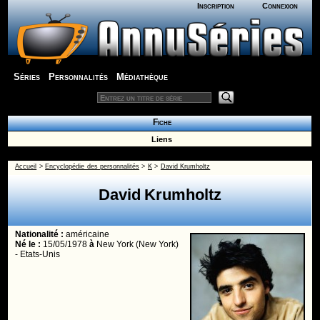
Inscription
Connexion
Séries
Personnalités
Médiathèque
Fiche
Liens
Accueil
>
Encyclopédie des personnalités
>
K
>
David Krumholtz
David Krumholtz
Nationalité :
américaine
Né le :
15/05/1978
à
New York (New York)
- Etats-Unis