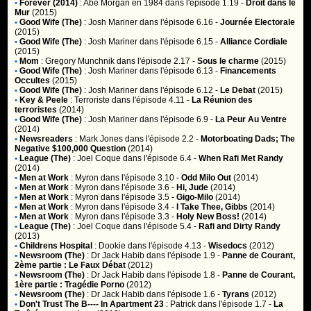
•
Forever (2014)
:
Abe Morgan en 1984
dans l'épisode 1.19 -
Droit dans le
Mur
(2015)
•
Good Wife (The)
:
Josh Mariner
dans l'épisode 6.16 -
Journée Electorale
(2015)
•
Good Wife (The)
:
Josh Mariner
dans l'épisode 6.15 -
Alliance Cordiale
(2015)
•
Mom
:
Gregory Munchnik
dans l'épisode 2.17 -
Sous le charme
(2015)
•
Good Wife (The)
:
Josh Mariner
dans l'épisode 6.13 -
Financements
Occultes
(2015)
•
Good Wife (The)
:
Josh Mariner
dans l'épisode 6.12 -
Le Debat
(2015)
•
Key & Peele
:
Terroriste
dans l'épisode 4.11 -
La Réunion des
terroristes
(2014)
•
Good Wife (The)
:
Josh Mariner
dans l'épisode 6.9 -
La Peur Au Ventre
(2014)
•
Newsreaders
:
Mark Jones
dans l'épisode 2.2 -
Motorboating Dads; The
Negative $100,000 Question
(2014)
•
League (The)
:
Joel Coque
dans l'épisode 6.4 -
When Rafi Met Randy
(2014)
•
Men at Work
:
Myron
dans l'épisode 3.10 -
Odd Milo Out
(2014)
•
Men at Work
:
Myron
dans l'épisode 3.6 -
Hi, Jude
(2014)
•
Men at Work
:
Myron
dans l'épisode 3.5 -
Gigo-Milo
(2014)
•
Men at Work
:
Myron
dans l'épisode 3.4 -
I Take Thee, Gibbs
(2014)
•
Men at Work
:
Myron
dans l'épisode 3.3 -
Holy New Boss!
(2014)
•
League (The)
:
Joel Coque
dans l'épisode 5.4 -
Rafi and Dirty Randy
(2013)
•
Childrens Hospital
:
Dookie
dans l'épisode 4.13 -
Wisedocs
(2012)
•
Newsroom (The)
:
Dr Jack Habib
dans l'épisode 1.9 -
Panne de Courant,
2ème partie : Le Faux Débat
(2012)
•
Newsroom (The)
:
Dr Jack Habib
dans l'épisode 1.8 -
Panne de Courant,
1ère partie : Tragédie Porno
(2012)
•
Newsroom (The)
:
Dr Jack Habib
dans l'épisode 1.6 -
Tyrans
(2012)
•
Don't Trust The B---- In Apartment 23
:
Patrick
dans l'épisode 1.7 -
La