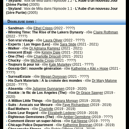
•
Skyland
:
Voix de Mila
dans l'épisode 1.2 -
L'Aube d'un nouveau Jour
(2ème Partie)
(2005)
•
Skyland
:
Voix de Mila
dans l'épisode 1.1 -
L'Aube d'un nouveau Jour
(1ère Partie)
(2005)
Doubleuse dans :
•
Sandman
- rôle
Ethel Cripps
(2022 - ????)
•
Winning Time: The Rise of the Lakers Dynasty
- rôle
Claire Rothman
(2022 - ????)
•
Son vrai visage
- rôle
Laura Oliver
(2022 - ????)
•
Experts : Las Vegas (Les)
- rôle
Sara Slide
(2021 - 2021)
•
Walker
- rôle
Dr Adriana Ramirez
(2021 - 2021)
•
Innocent (Esp)
- rôle
Kimmy Dale
(2021 - 2021)
•
One (The)
- rôle
Charlotte Driscoll
(2021 - 2021)
•
Chucky
- rôle
Michelle Cross
(2021 - ????)
•
Toujours là pour toi
- rôle
Kate Mularkey
(2021 - ????)
•
Gossip Girl : nouvelle génération
- rôle
Katherine « Kiki » Hope
(2021 -
????)
•
SurrealEstate
- rôle
Megan Donovan
(2021 - ????)
•
His Dark Materials : A la croisée des mondes
- rôle
Dr Mary Malone
(2020 - ????)
•
Absentia
- rôle
Julianne Gunnarsen
(2019 - 2020)
•
Rookie : le flic de Los Angeles (The)
- rôle
Dr Grace Sawyer
(2019 -
2020)
•
A Million Little Things
- rôle
Barbara Morgan
(2019 - 2019)
•
Suits : Avocats sur Mesure
- rôle
Faye Richardson
(2019 - 2019)
•
Bad Mothers
- rôle
Charlotte
(2019 - 2019)
•
Dans Leur Regard
- rôle
Elizabeth Lederer
(2019 - 2019)
•
Righteous Gemstones (The)
- rôle
Amber Gemstone
(2019 - ????)
•
Comment élever un super-héros
- rôle
Kat Neese
(2019 - ????)
•
Chicago Police Department
- rôle
Katherine Brennan
(2018 - 2019)