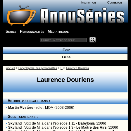
Inscription
Connexion
Séries
Personnalités
Médiathèque
Fiche
Liens
Accueil
>
Encyclopédie des personnalités
>
D
>
Laurence Dourlens
Laurence Dourlens
Actrice principale dans :
•
Martin Mystère
- rôle :
MOM
(2003-2006)
Guest star dans :
•
Skyland
:
Voix de Mila
dans l'épisode 1.11 -
Babylonia
(2006)
•
Skyland
:
Voix de Mila
dans l'épisode 1.3 -
Le Maître des Airs
(2006)