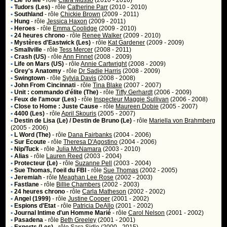
•
Lie To Me
- rôle
Clara Musso
(2010 - 2010)
•
Tudors (Les)
- rôle
Catherine Parr
(2010 - 2010)
•
Southland
- rôle
Chickie Brown
(2009 - 2011)
•
Hung
- rôle
Jessica Haxon
(2009 - 2011)
•
Heroes
- rôle
Emma Coolidge
(2009 - 2010)
•
24 heures chrono
- rôle
Renee Walker
(2009 - 2010)
•
Mystères d'Eastwick (Les)
- rôle
Kat Gardener
(2009 - 2009)
•
Smallville
- rôle
Tess Mercer
(2008 - 2011)
•
Crash (US)
- rôle
Ann Finnet
(2008 - 2009)
•
Life on Mars (US)
- rôle
Annie Cartwright
(2008 - 2009)
•
Grey's Anatomy
- rôle
Dr Sadie Harris
(2008 - 2009)
•
Swingtown
- rôle
Sylvia Davis
(2008 - 2008)
•
John From Cincinnati
- rôle
Tina Blake
(2007 - 2007)
•
Unit : commando d'élite (The)
- rôle
Tiffy Gerhardt
(2006 - 2009)
•
Feux de l'amour (Les)
- rôle
Inspecteur Maggie Sullivan
(2006 - 2008)
•
Close to Home : Juste Cause
- rôle
Maureen Dobie
(2005 - 2007)
•
4400 (Les)
- rôle
April Skouris
(2005 - 2007)
•
Destin de Lisa (Le) / Destin de Bruno (Le)
- rôle
Mariella von Brahmberg
(2005 - 2006)
•
L Word (The)
- rôle
Dana Fairbanks
(2004 - 2006)
•
Sur Ecoute
- rôle
Theresa D'Agostino
(2004 - 2006)
•
Nip/Tuck
- rôle
Julia McNamara
(2003 - 2010)
•
Alias
- rôle
Lauren Reed
(2003 - 2004)
•
Protecteur (Le)
- rôle
Suzanne Pell
(2003 - 2004)
•
Sue Thomas, l'oeil du FBI
- rôle
Sue Thomas
(2002 - 2005)
•
Jeremiah
- rôle
Meaghan Lee Rose
(2002 - 2003)
•
Fastlane
- rôle
Billie Chambers
(2002 - 2003)
•
24 heures chrono
- rôle
Carla Matheson
(2002 - 2002)
•
Angel (1999)
- rôle
Justine Cooper
(2001 - 2002)
•
Espions d'Etat
- rôle
Patricia DeAllo
(2001 - 2002)
•
Journal Intime d'un Homme Marié
- rôle
Carol Nelson
(2001 - 2002)
•
Pasadena
- rôle
Beth Greeley
(2001 - 2001)