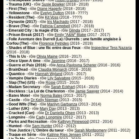
•
Chesapeake Shores
- rôle
Robin O'Brien
(2018 - 2018)
•
Trauma (UK)
- rôle
Susie Bowker
(2018 - 2018)
•
First (The)
- rôle
Diane Hagerty
(2018 - 2018)
•
Yellowstone
- rôle
Evelyn Dutton
(2018 - ????)
•
Resident (The)
- rôle
Kit Voss
(2018 - ????)
•
Dynastie (2017)
- rôle
Iris Machado
(2017 - 2018)
•
Brave (The)
- rôle
Patricia Campbell
(2017 - 2018)
•
Emerald City : la magie d'Oz
- rôle
Glinda
(2017 - 2017)
•
Prison Break (2017)
- rôle
Emily "A&W" Blake
(2017 - 2017)
•
Folle Aventure des Durrell (La) / Durrells : une famille anglaise à
Corfou (The)
- rôle
Florence Petrides
(2016 - 2019)
•
Shades of Blue : une flic entre deux Feux
- rôle
Inspecteur Tess Nazaria
(2016 - 2018)
•
This Is Us
- rôle
Olivia Maine
(2016 - 2017)
•
Once Upon A time
- rôle
Jasmine
(2016 - 2017)
•
Guerre et Paix (2016)
- rôle
Anna Pavlovna Scherer
(2016 - 2016)
•
BrainDead
- rôle
Claudia Monarch
(2016 - 2016)
•
Quantico
- rôle
Hannah Wyland
(2015 - 2017)
•
Vampire Diaries
- rôle
Lily Salvatore
(2015 - 2016)
•
Slap (The) (US)
- rôle
Rosie
(2015 - 2015)
•
Madam Secretary
- rôle
Sarah Eckhart
(2014 - 2015)
•
Reckless : La Loi de Charleston
- rôle
Jamie Sawyer
(2014 - 2014)
•
Bates Motel
- rôle
Norma Bates
(2013 - 2017)
•
Castle
- rôle
Dr Kelly Nieman
(2013 - 2015)
•
Good Wife (The)
- rôle
Marilyn Garbanza
(2013 - 2014)
•
Luther (UK)
- rôle
Mary Day
(2013 - 2013)
•
Cracked (Can)
- rôle
Dr Daniella Olsen
(2013 - 2013)
•
Longmire
- rôle
Cady Longmire
(2012 - 2017)
•
Parks and Recreation
- rôle
Kathryn Pinewood
(2012 - 2014)
•
Hunted
- rôle
Sam Hunter
(2012 - 2012)
•
True Justice / L'Ombre du tueur
- rôle
Sarah Montgomery
(2011 - 2012)
•
Traque en Série
- rôle
Katrine Ries Jensen
(2011 - 2011)