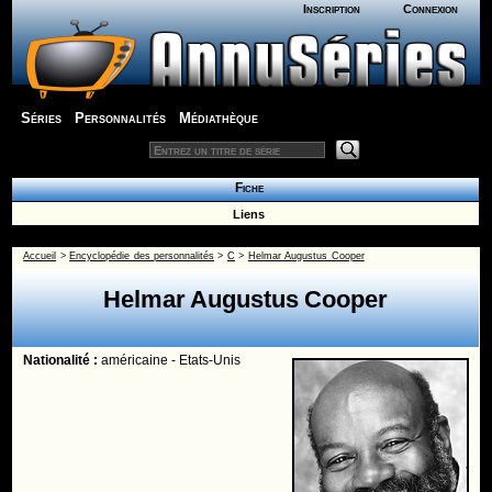
Inscription
Connexion
Séries
Personnalités
Médiathèque
Fiche
Liens
Accueil
>
Encyclopédie des personnalités
>
C
>
Helmar Augustus Cooper
Helmar Augustus Cooper
Nationalité :
américaine - Etats-Unis