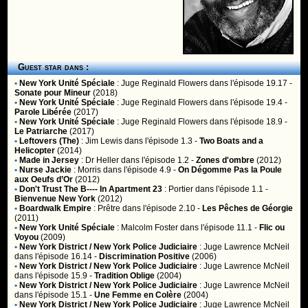
Guest star dans :
•
New York Unité Spéciale
:
Juge Reginald Flowers
dans l'épisode 19.17 -
Sonate pour Mineur
(2018)
•
New York Unité Spéciale
:
Juge Reginald Flowers
dans l'épisode 19.4 -
Parole Libérée
(2017)
•
New York Unité Spéciale
:
Juge Reginald Flowers
dans l'épisode 18.9 -
Le Patriarche
(2017)
•
Leftovers (The)
:
Jim Lewis
dans l'épisode 1.3 -
Two Boats and a
Helicopter
(2014)
•
Made in Jersey
:
Dr Heller
dans l'épisode 1.2 -
Zones d'ombre
(2012)
•
Nurse Jackie
:
Morris
dans l'épisode 4.9 -
On Dégomme Pas la Poule
aux Oeufs d’Or
(2012)
•
Don't Trust The B---- In Apartment 23
:
Portier
dans l'épisode 1.1 -
Bienvenue New York
(2012)
•
Boardwalk Empire
:
Prêtre
dans l'épisode 2.10 -
Les Pêches de Géorgie
(2011)
•
New York Unité Spéciale
:
Malcolm Foster
dans l'épisode 11.1 -
Flic ou
Voyou
(2009)
•
New York District / New York Police Judiciaire
:
Juge Lawrence McNeil
dans l'épisode 16.14 -
Discrimination Positive
(2006)
•
New York District / New York Police Judiciaire
:
Juge Lawrence McNeil
dans l'épisode 15.9 -
Tradition Oblige
(2004)
•
New York District / New York Police Judiciaire
:
Juge Lawrence McNeil
dans l'épisode 15.1 -
Une Femme en Colère
(2004)
•
New York District / New York Police Judiciaire
:
Juge Lawrence McNeil