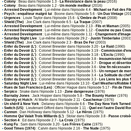
•
Colony
:
Beau
dans l'épisode 1.3 -
La Résistance dans la peau
(2016)
•
Colony
:
Beau
dans l'épisode 1.2 -
Un monde meilleur
(2016)
•
Arrested Development
:
Lui-même
dans l'épisode 4.4 -
Michael se Fait des Fi
•
Psych : enquêteur malgré lui
:
Boone
dans l'épisode 5.6 -
Un Duo Vintage
(201
•
Urgences
:
Louie Taylor
dans l'épisode 15.6 -
L'Ombre de Pratt
(2008)
•
Shield (The)
:
Joe Clark
dans l'épisode 6.5 -
La Traque
(2007)
•
Arrested Development
:
Lui-même
dans l'épisode 2.13 -
Fils et Maman
(2005)
•
Arrested Development
:
Lui-même
dans l'épisode 1.12 -
Cousine ou pas Cous
•
Arrested Development
:
Lui-même
dans l'épisode 1.11 -
Changement d'Image
•
Saturday Night Live
:
Lui-même
dans l'épisode 29.2 -
Justin Timberlake
(2003
•
Shield (The)
:
Joe Clark
dans l'épisode 2.3 -
Bras De Fer
(2003)
•
Enfer du Devoir (L')
:
Colonel Brewster
dans l'épisode 3.20 -
Le Raid
(1990)
•
Enfer du Devoir (L')
:
Colonel Brewster
dans l'épisode 3.19 -
Commission d’en
•
Enfer du Devoir (L')
:
Colonel Brewster
dans l'épisode 3.18 -
L’Exclu
(1990)
•
Enfer du Devoir (L')
:
Colonel Brewster
dans l'épisode 3.8 -
Insoumission héro
•
Enfer du Devoir (L')
:
Colonel Brewster
dans l'épisode 3.7 -
Drogue et désertio
•
Enfer du Devoir (L')
:
Colonel Brewster
dans l'épisode 3.6 -
Une fin nécessaire
•
Enfer du Devoir (L')
:
Colonel Brewster
dans l'épisode 3.5 -
Un rempart de me
•
Enfer du Devoir (L')
:
Colonel Brewster
dans l'épisode 3.4 -
La Solitude du chef
•
Enfer du Devoir (L')
:
Colonel Brewster
dans l'épisode 3.3 -
Les Liens les plus f
•
Saturday Night Live
:
Lui-même
dans l'épisode 13.10 -
Carl Weathers/Robbie 
•
Rues de San Francisco (Les)
:
Officier Hague
dans l'épisode 5.17 -
Fin de l'In
•
Serpico
:
Snake
dans l'épisode 1.13 -
Zone dangereuse
(1976)
•
Barnaby Jones
:
Jack Hopper
dans l'épisode 5.8 -
The Bounty Hunter
(1976)
•
Starsky et Hutch
:
Al Martin
dans l'épisode 2.11 -
Cauchemar
(1976)
•
Un shérif à New York
:
Delaney
dans l'épisode 6.6 -
The Day New York Turned
•
Switch (US)
:
Lieutenant Gifford
dans l'épisode 1.11 -
Quel est l’autre David Ro
•
Cannon
:
Dan Holloway
dans l'épisode 5.12 -
Le Héros
(1975)
•
Homme Qui Valait Trois Milliards (L')
:
Stolar
dans l'épisode 3.8 -
Passe croisé
•
Section 4
:
Ed
dans l'épisode 2.7 -
La Croix
(1975)
•
Kung Fu
:
Sam
dans l'épisode 3.20 -
Les Frères Caine
(1975)
•
Good Times (1974)
:
Calvin
dans l'épisode 2.16 -
The Nude
(1975)