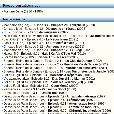
Producteur exécutif de :
•
Fortune Dane
(1986 - 1986)
Réalisateur de :
•
Mandalorian (The)
- Episode 3.4 -
Chapitre 20 : L'Orphelin
(2023)
•
Chicago Med
- Episode 8.12 -
Diagnostic en réseau
(2023)
•
FBI
- Episode 5.5 -
Esprit de vengeance
(2022)
•
New York District / New York Police Judiciaire
- Episode 22.4 -
Qu'importe les 
•
Last O.G. (The)
- Episode 4.6 -
Le Négociateur
(2021)
•
Last O.G. (The)
- Episode 4.5 -
La Difficulté d'aider
(2021)
•
Chicago Med
- Episode 6.12 -
Un risque à prendre
(2021)
•
Mandalorian (The)
- Episode 2.4 -
Chapitre 12 : Le Siège
(2020)
•
Hawaii 5-0
- Episode 9.11 -
Hala I Ke Ala O'i'ole Mai
(2019)
•
For the People (2002)
- Episode 1.15 -
Nascent
(2002)
•
Sheena, Reine de la Jungle
- Episode 2.11 -
Le Club du Danger
(2002)
•
Sheena, Reine de la Jungle
- Episode 2.2 -
Une Vraie Vie de Tarzan
(2001)
•
Sheena, Reine de la Jungle
- Episode 1.20 -
Marchands d'esclaves
(2001)
•
Sheena, Reine de la Jungle
- Episode 1.19 -
Les Terroristes de la Jungle
(200
•
Loi du Fugitif (La)
- Episode 2.3 -
Trahisons à Répétition
(2001)
•
Vie avant tout (La)
- Episode 1.17 -
Dur, Dur d'Etre Maman
(2001)
•
Loi du Fugitif (La)
- Episode 1.21 -
Sous les Verrous (2/3)
(2000)
•
Loi du Fugitif (La)
- Episode 1.13 -
Coup Monté
(2000)
•
Pensacola
- Episode 3.17 -
Pensacola Shoot
(2000)
•
Pensacola
- Episode 3.11 -
On the Tee
(1999)
•
Dessous de Palm Beach (Les)
- Episode 7.9 -
Un accident étrange
(1997)
•
Dessous de Palm Beach (Les)
- Episode 7.4 -
Prémonition
(1997)
•
Dessous de Palm Beach (Les)
- Episode 6.21 -
Atterrissage forcé
(1997)
•
Dessous de Palm Beach (Les)
- Episode 6.13 -
Femme de foot
(1997)
•
Dessous de Palm Beach (Les)
- Episode 6.10 -
Chirurgie inesthétique
(1996)