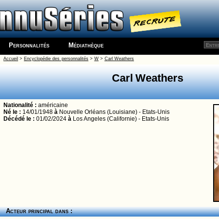
Personnalités
Médiathèque
Accueil
>
Encyclopédie des personnalités
>
W
>
Carl Weathers
Carl Weathers
Nationalité :
américaine
Né le :
14/01/1948
à
Nouvelle Orléans (Louisiane) - Etats-Unis
Décédé le :
01/02/2024
à
Los Angeles (Californie) - Etats-Unis
Acteur principal dans :