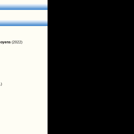
moyens
(2022)
1)