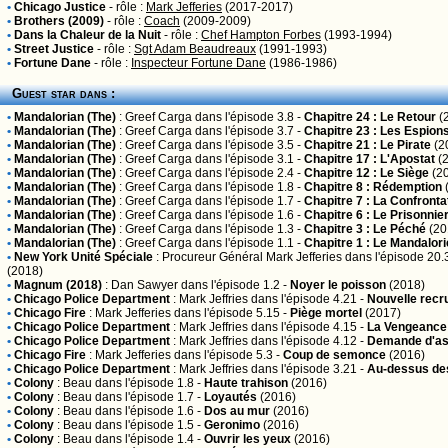
•
Chicago Justice
- rôle :
Mark Jefferies
(2017-2017)
•
Brothers (2009)
- rôle :
Coach
(2009-2009)
•
Dans la Chaleur de la Nuit
- rôle :
Chef Hampton Forbes
(1993-1994)
•
Street Justice
- rôle :
Sgt Adam Beaudreaux
(1991-1993)
•
Fortune Dane
- rôle :
Inspecteur Fortune Dane
(1986-1986)
Guest star dans :
•
Mandalorian (The)
:
Greef Carga
dans l'épisode 3.8 -
Chapitre 24 : Le Retour
(
•
Mandalorian (The)
:
Greef Carga
dans l'épisode 3.7 -
Chapitre 23 : Les Espion
•
Mandalorian (The)
:
Greef Carga
dans l'épisode 3.5 -
Chapitre 21 : Le Pirate
(2
•
Mandalorian (The)
:
Greef Carga
dans l'épisode 3.1 -
Chapitre 17 : L'Apostat
(2
•
Mandalorian (The)
:
Greef Carga
dans l'épisode 2.4 -
Chapitre 12 : Le Siège
(2
•
Mandalorian (The)
:
Greef Carga
dans l'épisode 1.8 -
Chapitre 8 : Rédemption
•
Mandalorian (The)
:
Greef Carga
dans l'épisode 1.7 -
Chapitre 7 : La Confronta
•
Mandalorian (The)
:
Greef Carga
dans l'épisode 1.6 -
Chapitre 6 : Le Prisonnie
•
Mandalorian (The)
:
Greef Carga
dans l'épisode 1.3 -
Chapitre 3 : Le Péché
(20
•
Mandalorian (The)
:
Greef Carga
dans l'épisode 1.1 -
Chapitre 1 : Le Mandalor
•
New York Unité Spéciale
:
Procureur Général Mark Jefferies
dans l'épisode 20.
(2018)
•
Magnum (2018)
:
Dan Sawyer
dans l'épisode 1.2 -
Noyer le poisson
(2018)
•
Chicago Police Department
:
Mark Jeffries
dans l'épisode 4.21 -
Nouvelle recr
•
Chicago Fire
:
Mark Jefferies
dans l'épisode 5.15 -
Piège mortel
(2017)
•
Chicago Police Department
:
Mark Jeffries
dans l'épisode 4.15 -
La Vengeance 
•
Chicago Police Department
:
Mark Jeffries
dans l'épisode 4.12 -
Demande d'as
•
Chicago Fire
:
Mark Jefferies
dans l'épisode 5.3 -
Coup de semonce
(2016)
•
Chicago Police Department
:
Mark Jeffries
dans l'épisode 3.21 -
Au-dessus des
•
Colony
:
Beau
dans l'épisode 1.8 -
Haute trahison
(2016)
•
Colony
:
Beau
dans l'épisode 1.7 -
Loyautés
(2016)
•
Colony
:
Beau
dans l'épisode 1.6 -
Dos au mur
(2016)
•
Colony
:
Beau
dans l'épisode 1.5 -
Geronimo
(2016)
•
Colony
:
Beau
dans l'épisode 1.4 -
Ouvrir les yeux
(2016)