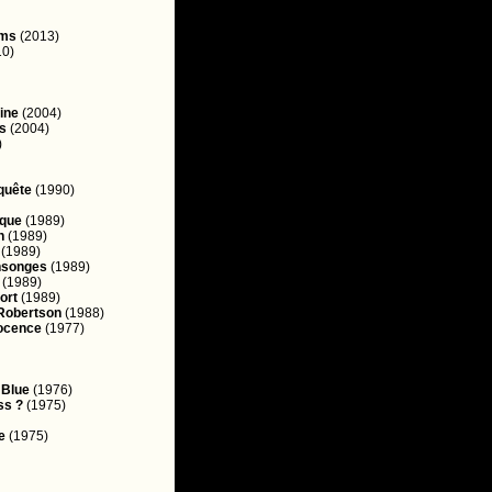
lms
(2013)
0)
ine
(2004)
s
(2004)
)
quête
(1990)
ïque
(1989)
n
(1989)
(1989)
nsonges
(1989)
(1989)
ort
(1989)
Robertson
(1988)
nocence
(1977)
 Blue
(1976)
ss ?
(1975)
e
(1975)