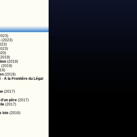
2023)
s
(2023)
023)
023)
020)
(2019)
tion
(2019)
r
(2019)
19)
ien
(2019)
3 -
A la Frontière du Légal
ue
(2017)
d'un père
(2017)
ile
(2017)
 lois
(2016)